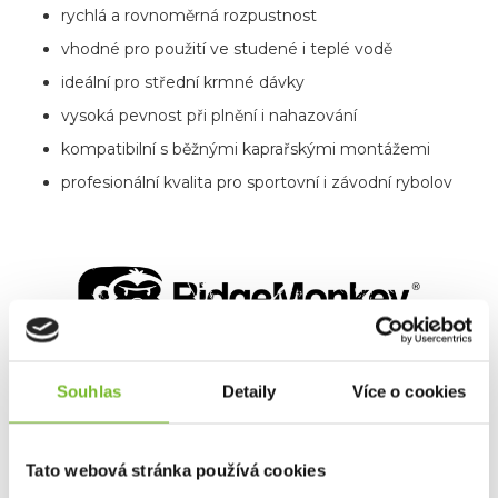
rychlá a rovnoměrná rozpustnost
vhodné pro použití ve studené i teplé vodě
ideální pro střední krmné dávky
vysoká pevnost při plnění i nahazování
kompatibilní s běžnými kaprařskými montážemi
profesionální kvalita pro sportovní i závodní rybolov
Souhlas
Detaily
Více o cookies
O ZNAČCE RidgeMonkey
Společnost
RidgeMonkey® vznikla začátkem roku
Tato webová stránka používá cookies
2014
jako skupina rybářů a milovníků outdooru, kteří chtěli