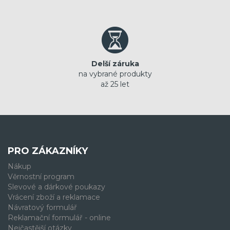
Delší záruka
na vybrané produkty
až 25 let
PRO ZÁKAZNÍKY
Nákup
Věrnostní program
Slevové a dárkové poukazy
Vrácení zboží a reklamace
Návratový formulář
Reklamační formulář - online
Nejčastější otázky