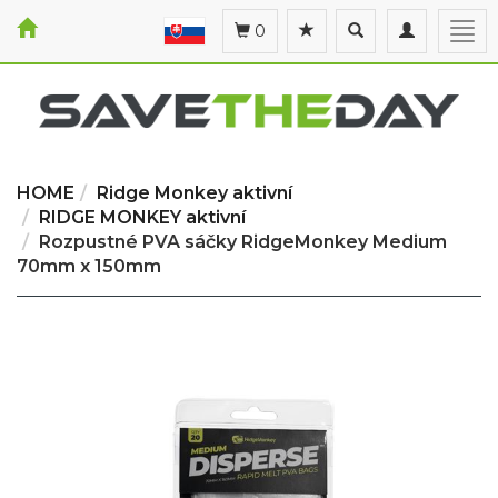
Toggle
Toggle
Togg
0
search
navigation
navi
HOME
Ridge Monkey aktivní
RIDGE MONKEY aktivní
Rozpustné PVA sáčky RidgeMonkey Medium
70mm x 150mm