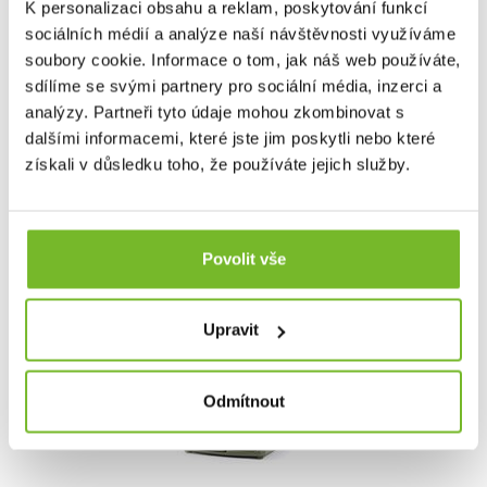
K personalizaci obsahu a reklam, poskytování funkcí
na trh přinášet promyšlené a praktické produkty, jež
opravdu něco změní.
sociálních médií a analýze naší návštěvnosti využíváme
Od té doby urazila dlouhou cestu – z jednoho nápadu
soubory cookie. Informace o tom, jak náš web používáte,
vyrostla v značku s širokou nabídkou kvalitního vybavení
sdílíme se svými partnery pro sociální média, inzerci a
dostupného za férové ceny.
analýzy. Partneři tyto údaje mohou zkombinovat s
dalšími informacemi, které jste jim poskytli nebo které
Dotaz
získali v důsledku toho, že používáte jejich služby.
Mohlo by Vás zajímat
Povolit vše
Novinka
Upravit
Odmítnout