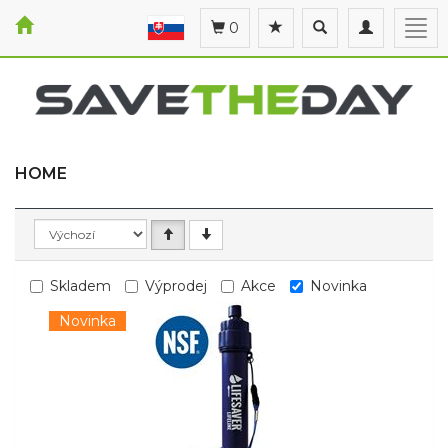
Toggle
Toggle
Togg
0
search
navigation
navi
HOME
Skladem
Výprodej
Akce
Novinka
Novinka