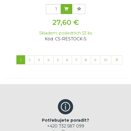
27,60 €
Skladem: posledních 53 ks
Kód: CS-RESTOCK-S
1
2
3
4
5
6
7
8
9
10
Potřebujete poradit?
+420 732 587 099