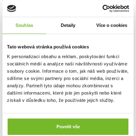
Skladem: posledních 55 ks
Kód: CS-RESTOCK-H
Souhlas
Detaily
Více o cookies
Novinka
Tato webová stránka používá cookies
K personalizaci obsahu a reklam, poskytování funkcí
sociálních médií a analýze naší návštěvnosti využíváme
soubory cookie. Informace o tom, jak náš web používáte,
sdílíme se svými partnery pro sociální média, inzerci a
analýzy. Partneři tyto údaje mohou zkombinovat s
Restock Pack - Large KIT
dalšími informacemi, které jste jim poskytli nebo které
RESTOCK PACK – Large KITDoplňovací balíček pro
získali v důsledku toho, že používáte jejich služby.
SURVIVAL Firs...
Povolit vše
71,60 €