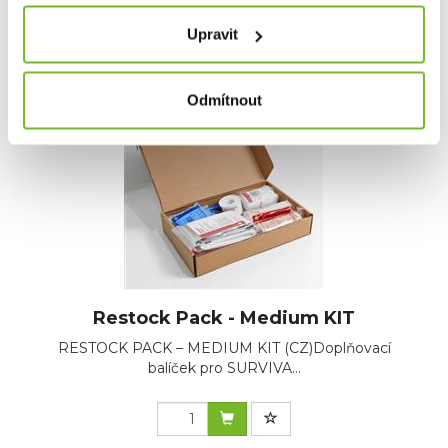
Skladem: posledních 95 ks
Upravit
Kód: CS-RESTOCK-L
Odmítnout
Novinka
Restock Pack - Medium KIT
RESTOCK PACK – MEDIUM KIT (CZ)Doplňovací
balíček pro SURVIVA...