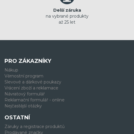
Delší záruka
na vybrané produkty
až 25 let
PRO ZÁKAZNÍKY
Nákup
Věrnostní program
Slevové a dárkové poukazy
Vrácení zboží a reklamace
Návratový formulář
Reklamační formulář - online
Nejčastější otázky
OSTATNÍ
Záruky a registrace produktů
Prodávané značky