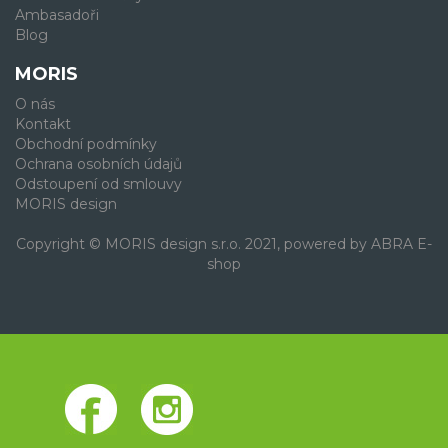
Ambasadoři
Blog
MORIS
O nás
Kontakt
Obchodní podmínky
Ochrana osobních údajů
Odstoupení od smlouvy
MORIS design
Copyright © MORIS design s.r.o. 2021, powered by
ABRA E-
shop