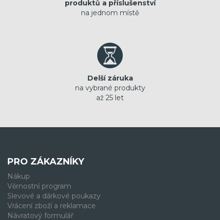
produktů a příslušenství
na jednom místě
Delší záruka
na vybrané produkty
až 25 let
PRO ZÁKAZNÍKY
Nákup
Věrnostní program
Slevové a dárkové poukazy
Vrácení zboží a reklamace
Návratový formulář