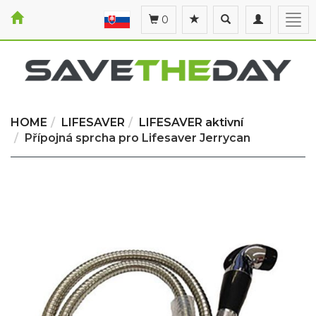
Toggle
Toggle
Togg
0
search
navigation
navi
HOME
LIFESAVER
LIFESAVER aktivní
Přípojná sprcha pro Lifesaver Jerrycan