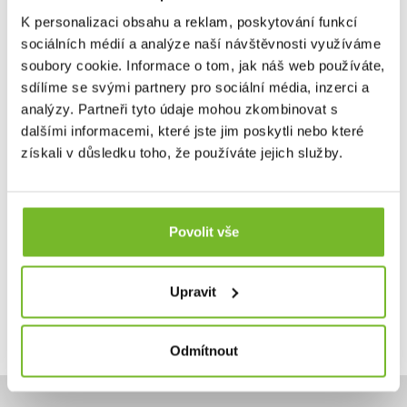
K personalizaci obsahu a reklam, poskytování funkcí
sociálních médií a analýze naší návštěvnosti využíváme
Filtr na vodu Lifesaver Wayfarer
soubory cookie. Informace o tom, jak náš web používáte,
Filtr na vodu Lifesaver Wayfarer Robustní přesto
sdílíme se svými partnery pro sociální média, inzerci a
kompaktní ...
analýzy. Partneři tyto údaje mohou zkombinovat s
dalšími informacemi, které jste jim poskytli nebo které
získali v důsledku toho, že používáte jejich služby.
129,00 €
Povolit vše
Skladem: posledních 24 ks
Kód: WPA0101
Upravit
Odmítnout