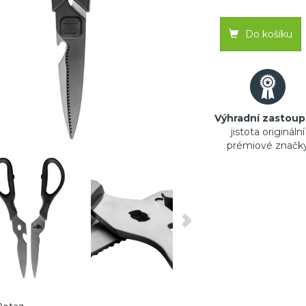
Do košíku
Výhradní zastoup
jistota originální
prémiové značk