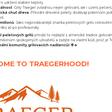
o udržení stabilní teploty.
zálnost
: Grily Traeger zvládnou nejen grilování, ale i uzení, peče
ická chuť dřeva
: Přírodní dřevěné pelety dodávají pokrmům jedi
it.
milionů
: Jako nejprodávanější značka peletových grilů celosvětov
íků až po profesionály.
l peletových grilů
přináší to nejlepší z americké tradice grilov
milionům spokojených uživatelů a zažijte na vlastní kůži, proč je
bální komunity grilovacích nadšenců!
🌍🔥
OME TO TRAEGERHOOD!