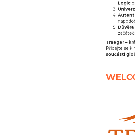
Logic
pr
Univer
Autent
napodob
Důvěra 
začátečn
Traeger – krá
Přidejte se k 
součástí glo
WELC