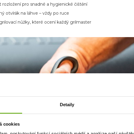
rozložení pro snadné a hygienické čištění
ý otvírák na láhve – vždy po ruce
rilovací nůžky, které ocení každý grilmaster
Detaily
á cookies
klam, poskytování funkcí sociálních médií a analýze naší návšt