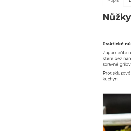
Popis
Nůžky
Praktické nů
Zapomeňte na
které bez nám
správné grilo
Protiskluzové 
kuchyni.