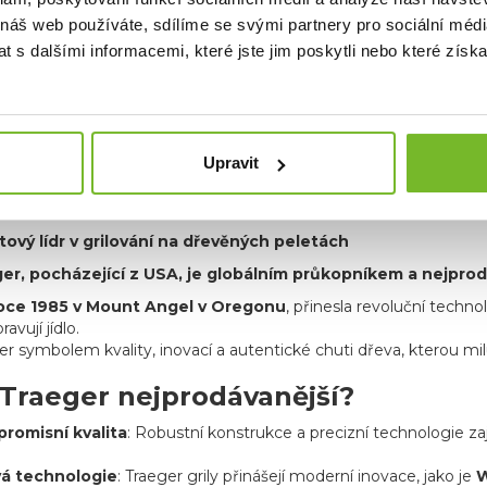
 náš web používáte, sdílíme se svými partnery pro sociální média
 s dalšími informacemi, které jste jim poskytli nebo které získa
Upravit
ce TRAEGER
tový lídr v grilování na dřevěných peletách
er, pocházející z USA, je globálním průkopníkem a nejprod
roce 1985 v Mount Angel v Oregonu
, přinesla revoluční techno
ravují jídlo.
r symbolem kvality, inovací a autentické chuti dřeva, kterou milu
 Traeger nejprodávanější?
romisní kvalita
: Robustní konstrukce a precizní technologie za
vá technologie
: Traeger grily přinášejí moderní inovace, jako je
W