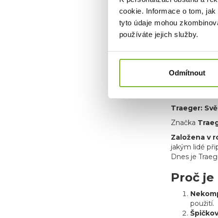
cookie. Informace o tom, jak
tyto údaje mohou zkombinovat
používáte jejich služby.
Odmítnout
O znač
Traeger: Svě
Značka
Traeg
Založena v 
jakým lidé přip
Dnes je Traege
Proč je
Nekomp
použití.
Špičko