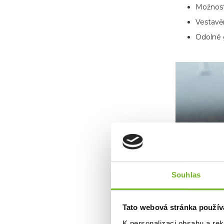
Možnost 
Vestavěn
Odolné g
Souhlas
Tato webová stránka použív
K personalizaci obsahu a re