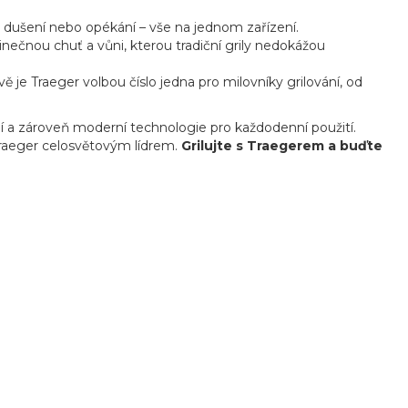
ní, dušení nebo opékání – vše na jednom zařízení.
nečnou chuť a vůni, kterou tradiční grily nedokážou
ě je Traeger volbou číslo jedna pro milovníky grilování, od
ání a zároveň moderní technologie pro každodenní použití.
 Traeger celosvětovým lídrem.
Grilujte s Traegerem a buďte