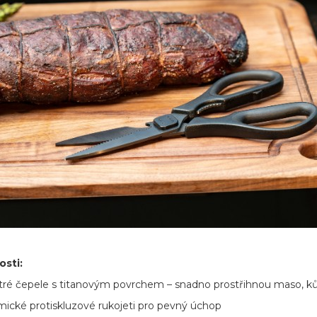
osti:
tré čepele s titanovým povrchem – snadno prostřihnou maso, kůži
ické protiskluzové rukojeti pro pevný úchop