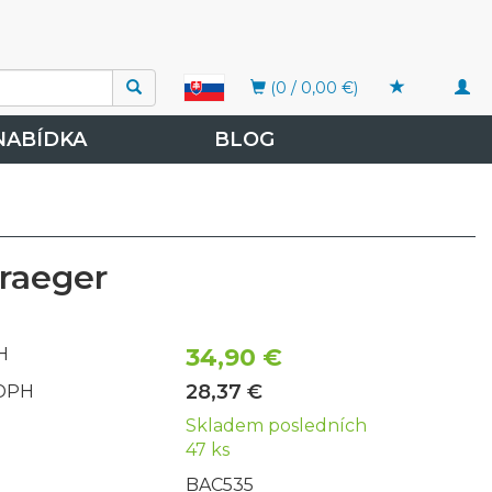
Togg
(0 / 0,00 €)
navi
NABÍDKA
BLOG
raeger
34,90 €
H
28,37 €
 DPH
Skladem posledních
47 ks
BAC535