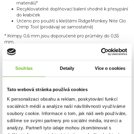
materiálů*
Recyklovatelné doplňovací balení vhodné k přesypání
do krabiček
Určeno pro použití s kleštěmi RidgeMonkey Nite Glo
Crimp Tool (prodávají se samostatně)
* Krimpy 0,6 mm jsou doporučené pro průměry do 0,55
mm.
* Krimpy 0,7 mm pro průměry do 0,65 mm.
Technické specifikace:
Rozměry: 5 mm (d) × 2 mm (š) × 1 mm (v)
Souhlas
Detaily
Více o cookies
Hmotnost: 0,3 g
Materiál: kovová slitina
Tato webová stránka používá cookies
K personalizaci obsahu a reklam, poskytování funkcí
Dotaz
sociálních médií a analýze naší návštěvnosti využíváme
soubory cookie. Informace o tom, jak náš web používáte,
Mohlo by Vás zajímat
sdílíme se svými partnery pro sociální média, inzerci a
analýzy. Partneři tyto údaje mohou zkombinovat s