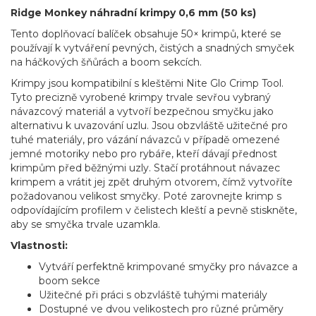
Ridge Monkey náhradní krimpy 0,6 mm (50 ks)
Tento doplňovací balíček obsahuje 50× krimpů, které se
používají k vytváření pevných, čistých a snadných smyček
na háčkových šňůrách a boom sekcích.
Krimpy jsou kompatibilní s kleštěmi Nite Glo Crimp Tool.
Tyto precizně vyrobené krimpy trvale sevřou vybraný
návazcový materiál a vytvoří bezpečnou smyčku jako
alternativu k uvazování uzlu. Jsou obzvláště užitečné pro
tuhé materiály, pro vázání návazců v případě omezené
jemné motoriky nebo pro rybáře, kteří dávají přednost
krimpům před běžnými uzly. Stačí protáhnout návazec
krimpem a vrátit jej zpět druhým otvorem, čímž vytvoříte
požadovanou velikost smyčky. Poté zarovnejte krimp s
odpovídajícím profilem v čelistech kleští a pevně stiskněte,
aby se smyčka trvale uzamkla.
Vlastnosti:
Vytváří perfektně krimpované smyčky pro návazce a
boom sekce
Užitečné při práci s obzvláště tuhými materiály
Dostupné ve dvou velikostech pro různé průměry