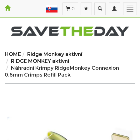
Toggle
Toggle
Togg
0
search
navigation
navi
HOME
Ridge Monkey aktivní
RIDGE MONKEY aktivní
Náhradní Krimpy RidgeMonkey Connexion
0.6mm Crimps Refill Pack