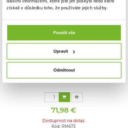
dalšími informacemi, které jste jim poskytli nebo které
získali v důsledku toho, že používáte jejich služby.
Povolit vše
Upravit
Ruggage Hardtop Carryall
Odmítnout
71,98 €
Dostupnost na dotaz
Kód: RM673