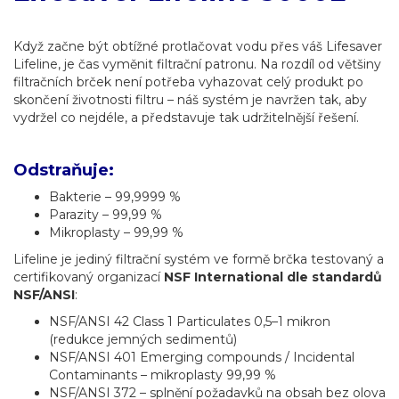
Když začne být obtížné protlačovat vodu přes váš Lifesaver
Lifeline, je čas vyměnit filtrační patronu. Na rozdíl od většiny
filtračních brček není potřeba vyhazovat celý produkt po
skončení životnosti filtru – náš systém je navržen tak, aby
vydržel co nejdéle, a představuje tak udržitelnější řešení.
Odstraňuje:
Bakterie – 99,9999 %
Parazity – 99,99 %
Mikroplasty – 99,99 %
Lifeline je jediný filtrační systém ve formě brčka testovaný a
certifikovaný organizací
NSF International dle standardů
NSF/ANSI
:
NSF/ANSI 42 Class 1 Particulates 0,5–1 mikron
(redukce jemných sedimentů)
NSF/ANSI 401 Emerging compounds / Incidental
Contaminants – mikroplasty 99,99 %
NSF/ANSI 372 – splnění požadavků na obsah bez olova