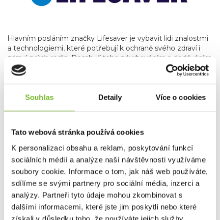
Hlavním posláním značky Lifesaver je vybavit lidi znalostmi
a technologiemi, které potřebují k ochraně svého zdraví i
zdraví svých rodin. Dosahují toho návrhováním a dodáváním
bezkonkurenčních, průkopnických čističů vody
prostřednictvím neustálých inovací. Každý den usilují o to
stát se globálním lídrem v oblasti přenosné filtrace vody. Sní
o světě, kde je bezpečná a čistá pitná voda
Souhlas
Detaily
Více o cookies
samozřejmostí, nikoli luxusem a kde lidé i celé komunity
mohou prosperovat.
Bezpečnost, inovace, vzdělávání a
integrita
.
Tato webová stránka používá cookies
Všechny produkty Lifesaver jsou testovány v nezávislých
K personalizaci obsahu a reklam, poskytování funkcí
laboratořích podle kompletních protokolů vytvořených
sociálních médií a analýze naší návštěvnosti využíváme
organizací NSF (National Sanitation Foundation)
,
konkrétně
standardu NSF P231
– mikrobiologický standard
soubory cookie. Informace o tom, jak náš web používáte,
pro čističe vody, který výrazně převyšuje schéma
HWT
sdílíme se svými partnery pro sociální média, inzerci a
(úprava vody v domácnostech)
pro bezpečnou pitnou
analýzy. Partneři tyto údaje mohou zkombinovat s
vodu.
dalšími informacemi, které jste jim poskytli nebo které
Produkty
Lifesaver Jerrycan
a
Lifesaver Bottle
navíc
získali v důsledku toho, že používáte jejich služby.