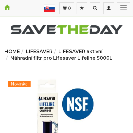
Toggle
Toggle
Togg
0
search
navigation
navi
HOME
LIFESAVER
LIFESAVER aktivní
Náhradní filtr pro Lifesaver Lifeline 5000L
Novinka