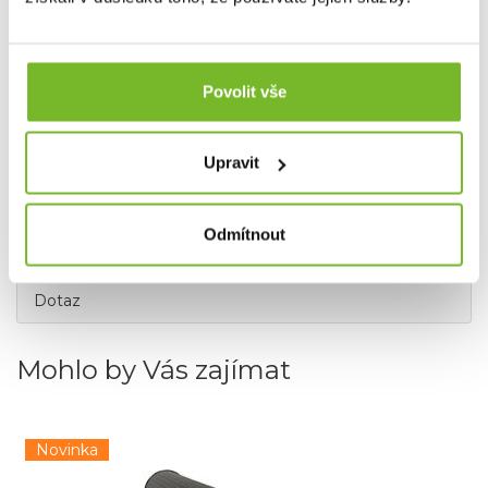
získaly certifikaci podle plného
standardu NSF P248
–
mikrobiologický standard pro čističe vody pro vojenské
operace, který je široce uznáván jako nejvyšší standard v
oblasti čištění vody.
Povolit vše
Společnost MORIS design s.r.o.,
provozovatel
eshopu
Upravit
SAVETHEDAY.CZ je hrdý exkluzivní distributor značky
Lifesaver pro Českou republiku a Slovensko.
Odmítnout
Dotaz
Mohlo by Vás zajímat
Novinka