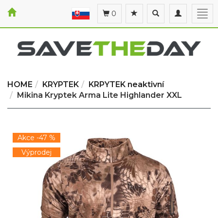
Toggle
Toggle
Togg
0
search
navigation
navi
HOME
KRYPTEK
KRPYTEK neaktivní
Mikina Kryptek Arma Lite Highlander XXL
Akce -47 %
Výprodej