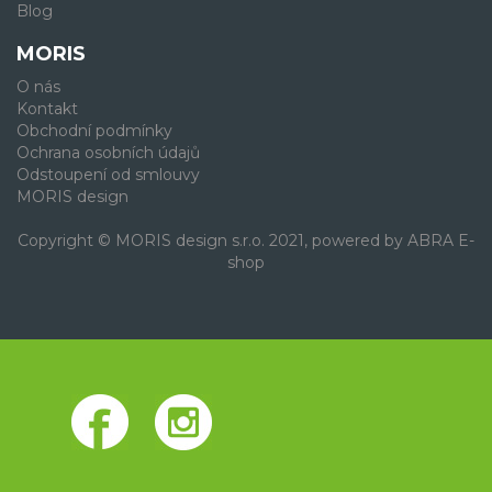
Blog
MORIS
O nás
Kontakt
Obchodní podmínky
Ochrana osobních údajů
Odstoupení od smlouvy
MORIS design
Copyright © MORIS design s.r.o. 2021, powered by
ABRA E-
shop