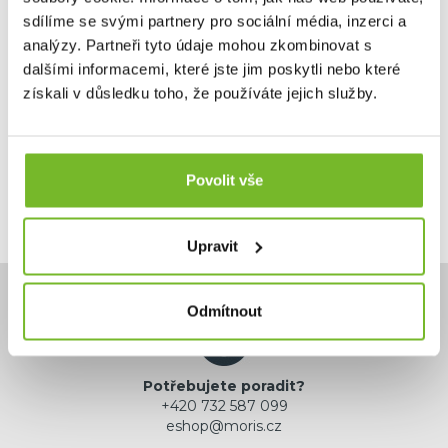
sdílíme se svými partnery pro sociální média, inzerci a
analýzy. Partneři tyto údaje mohou zkombinovat s
66,87 €
dalšími informacemi, které jste jim poskytli nebo které
125,10 €
získali v důsledku toho, že používáte jejich služby.
Skladem: posledních 3 ks
Kód: 22PETAA5
Povolit vše
Upravit
Odmítnout
Potřebujete poradit?
+420 732 587 099
eshop@moris.cz