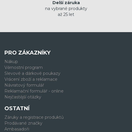
Delší záruka
na vybrané produkty
až 25 let
PRO ZÁKAZNÍKY
Nákup
Věrnostní program
Slevové a dárkové poukazy
Vrácení zboží a reklamace
Návratový formulář
Reklamační formulář - online
Nejčastější otázky
OSTATNÍ
Záruky a registrace produktů
Prodávané značky
Ambasadoři