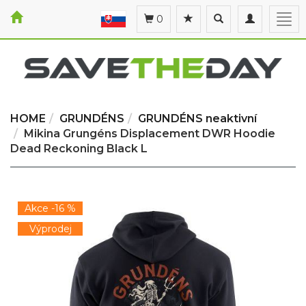
Toggle
Toggle
Togg
0
search
navigation
navi
HOME
GRUNDÉNS
GRUNDÉNS neaktivní
Mikina Grungéns Displacement DWR Hoodie
Dead Reckoning Black L
Akce -16 %
Výprodej