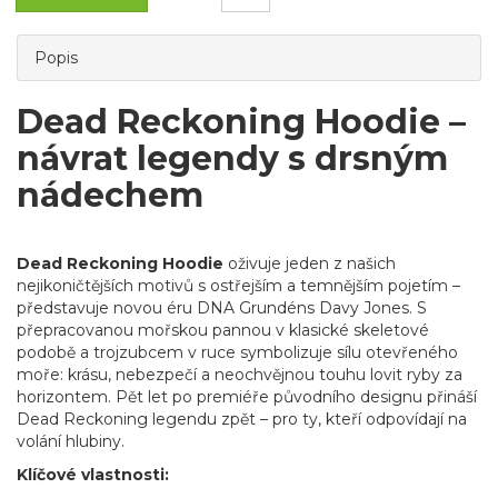
Popis
Dead Reckoning Hoodie –
návrat legendy s drsným
nádechem
Dead Reckoning Hoodie
oživuje jeden z našich
nejikoničtějších motivů s ostřejším a temnějším pojetím –
představuje novou éru DNA Grundéns Davy Jones. S
přepracovanou mořskou pannou v klasické skeletové
podobě a trojzubcem v ruce symbolizuje sílu otevřeného
moře: krásu, nebezpečí a neochvějnou touhu lovit ryby za
horizontem. Pět let po premiéře původního designu přináší
Dead Reckoning legendu zpět – pro ty, kteří odpovídají na
volání hlubiny.
Klíčové vlastnosti: