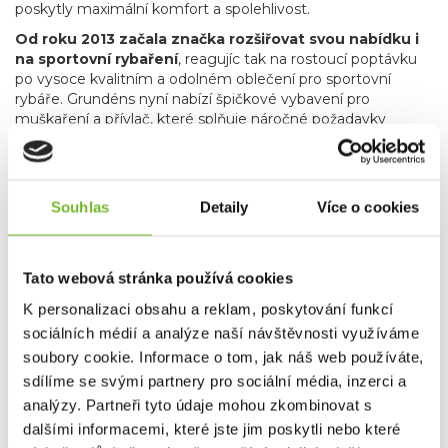
poskytly maximální komfort a spolehlivost.
Od roku 2013 začala značka rozšiřovat svou nabídku i
na sportovní rybaření
, reagujíc tak na rostoucí poptávku
po vysoce kvalitním a odolném oblečení pro sportovní
rybáře. Grundéns nyní nabízí špičkové vybavení pro
muškaření a přívlač, které splňuje náročné požadavky
rybářů hledajících precizní a spolehlivé produkty.
Produkty
pro muškaření a přívlač zahrnují vše od technických
bund a až po broďáky, které vám umožní soustředit se
na rybaření bez ohledu na počasí.
Kromě
Souhlas
Detaily
Více o cookies
specializovaného rybářského oblečení zahrnuje nabídka
značky Grundéns také skvělé lifestyle produkty, jako jsou
stylové mikiny, trička a čepice. Tyto kousky nejenže
Tato webová stránka používá cookies
poskytují komfort a praktičnost, ale také umožňují rybářům
a outdoorovým nadšencům nosit oblečení, které reflektuje
K personalizaci obsahu a reklam, poskytování funkcí
jejich vášeň pro rybaření i v běžném životě.
sociálních médií a analýze naší návštěvnosti využíváme
Grundéns díky svému závazku k inovacím, použitým
soubory cookie. Informace o tom, jak náš web používáte,
materiálům, udržitelnosti a kvalitě je oblíbenou
sdílíme se svými partnery pro sociální média, inzerci a
volbou profesionálních i sportovních rybářů po celém
analýzy. Partneři tyto údaje mohou zkombinovat s
světě.
Bez ohledu na to, zda jste na vodě nebo trávíte čas
ve městě, Grundéns nabízí produkty, které vás udrží v
dalšími informacemi, které jste jim poskytli nebo které