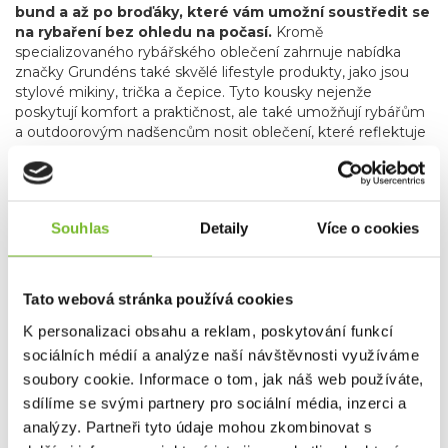
bund a až po broďáky, které vám umožní soustředit se
na rybaření bez ohledu na počasí.
Kromě
specializovaného rybářského oblečení zahrnuje nabídka
značky Grundéns také skvělé lifestyle produkty, jako jsou
stylové mikiny, trička a čepice
. Tyto kousky nejenže
poskytují komfort a praktičnost, ale také umožňují rybářům
a outdoorovým nadšencům nosit oblečení, které reflektuje
jejich vášeň pro rybaření i v běžném životě.
Grundéns díky svému závazku k inovacím, použitým
materiálům, udržitelnosti a kvalitě je oblíbenou
volbou profesionálních i sportovních rybářů po celém
Souhlas
Detaily
Více o cookies
světě.
Bez ohledu na to, zda jste na vodě nebo trávíte čas
ve městě, Grundéns nabízí produkty, které vás udrží v
suchu, teple a stylu. Přidejte se k tisícům spokojených
Tato webová stránka používá cookies
zákazníků a objevte, proč je Grundéns synonymem pro
nejlepší rybářské oblečení na trhu.
K personalizaci obsahu a reklam, poskytování funkcí
sociálních médií a analýze naší návštěvnosti využíváme
soubory cookie. Informace o tom, jak náš web používáte,
Společnost MORIS design s.r.o.,
provozovatel
eshopu
SAVETHEDAY.CZ je hrdý exkluzivní distributor značky
sdílíme se svými partnery pro sociální média, inzerci a
Grundéns pro Českou republiku a Slovensko.
analýzy. Partneři tyto údaje mohou zkombinovat s