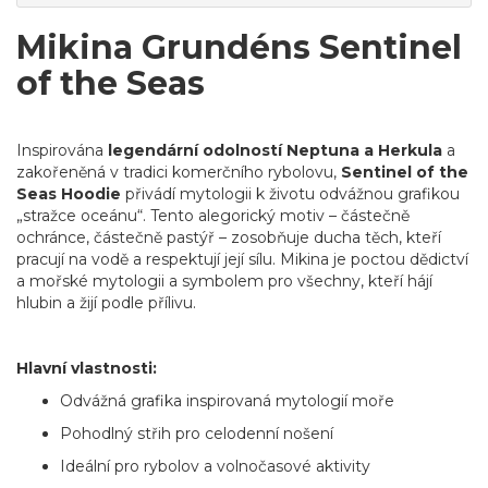
Mikina Grundéns Sentinel
of the Seas
Inspirována
legendární odolností Neptuna a Herkula
a
zakořeněná v tradici komerčního rybolovu,
Sentinel of the
Seas Hoodie
přivádí mytologii k životu odvážnou grafikou
„stražce oceánu“. Tento alegorický motiv – částečně
ochránce, částečně pastýř – zosobňuje ducha těch, kteří
pracují na vodě a respektují její sílu. Mikina je poctou dědictví
a mořské mytologii a symbolem pro všechny, kteří hájí
hlubin a žijí podle přílivu.
Hlavní vlastnosti:
Odvážná grafika inspirovaná mytologií moře
Pohodlný střih pro celodenní nošení
Ideální pro rybolov a volnočasové aktivity