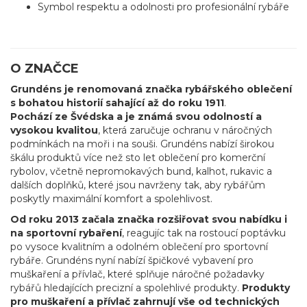
Symbol respektu a odolnosti pro profesionální rybáře
O ZNAČCE
Grundéns je renomovaná značka rybářského oblečení
s bohatou historií sahající až do roku 1911
.
Pochází ze Švédska a je známá svou odolností a
vysokou kvalitou
, která zaručuje ochranu v náročných
podmínkách na moři i na souši. Grundéns nabízí širokou
škálu produktů více než sto let oblečení pro komerční
rybolov, včetně nepromokavých bund, kalhot, rukavic a
dalších doplňků, které jsou navrženy tak, aby rybářům
poskytly maximální komfort a spolehlivost.
Od roku 2013 začala značka rozšiřovat svou nabídku i
na sportovní rybaření
, reagujíc tak na rostoucí poptávku
po vysoce kvalitním a odolném oblečení pro sportovní
rybáře. Grundéns nyní nabízí špičkové vybavení pro
muškaření a přívlač, které splňuje náročné požadavky
rybářů hledajících precizní a spolehlivé produkty.
Produkty
pro muškaření a přívlač zahrnují vše od technických