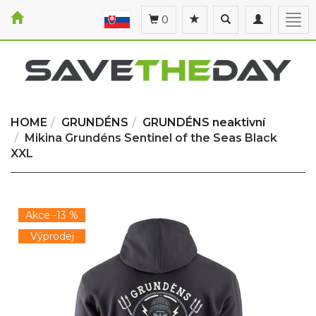
Toggle
Toggle
Togg
0
search
navigation
navi
HOME
GRUNDÉNS
GRUNDÉNS neaktivní
Mikina Grundéns Sentinel of the Seas Black
XXL
Akce -13 %
Výprodej