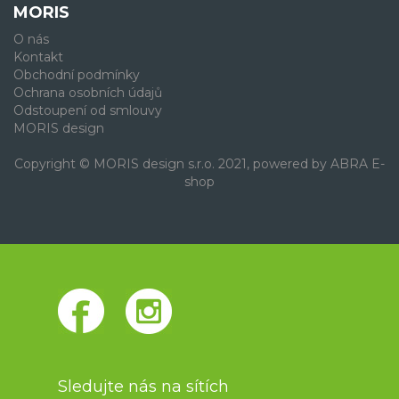
MORIS
O nás
Kontakt
Obchodní podmínky
Ochrana osobních údajů
Odstoupení od smlouvy
MORIS design
Copyright © MORIS design s.r.o. 2021, powered by
ABRA E-
shop
Sledujte nás na sítích