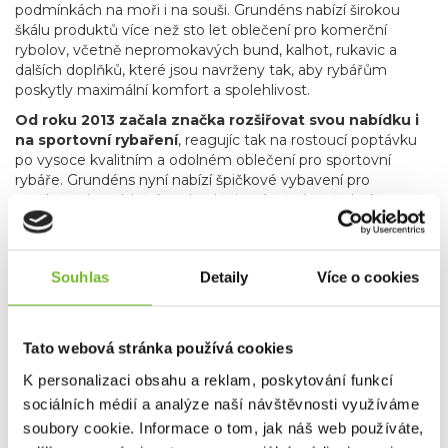
podmínkách na moři i na souši. Grundéns nabízí širokou
škálu produktů více než sto let oblečení pro komerční
rybolov, včetně nepromokavých bund, kalhot, rukavic a
dalších doplňků, které jsou navrženy tak, aby rybářům
poskytly maximální komfort a spolehlivost.
Od roku 2013 začala značka rozšiřovat svou nabídku i
na sportovní rybaření
, reagujíc tak na rostoucí poptávku
po vysoce kvalitním a odolném oblečení pro sportovní
rybáře. Grundéns nyní nabízí špičkové vybavení pro
muškaření a přívlač, které splňuje náročné požadavky
rybářů hledajících precizní a spolehlivé produkty.
Produkty
pro muškaření a přívlač zahrnují vše od technických
bund a až po broďáky, které vám umožní soustředit se
Souhlas
Detaily
Více o cookies
na rybaření bez ohledu na počasí.
Kromě
specializovaného rybářského oblečení zahrnuje nabídka
značky Grundéns také skvělé lifestyle produkty, jako jsou
stylové mikiny, trička a čepice. Tyto kousky nejenže
Tato webová stránka používá cookies
poskytují komfort a praktičnost, ale také umožňují rybářům
K personalizaci obsahu a reklam, poskytování funkcí
a outdoorovým nadšencům nosit oblečení, které reflektuje
jejich vášeň pro rybaření i v běžném životě.
sociálních médií a analýze naší návštěvnosti využíváme
soubory cookie. Informace o tom, jak náš web používáte,
Grundéns díky svému závazku k inovacím, použitým