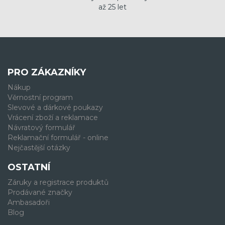
až 25 let
PRO ZÁKAZNÍKY
Nákup
Věrnostní program
Slevové a dárkové poukazy
Vrácení zboží a reklamace
Návratový formulář
Reklamační formulář - online
Nejčastější otázky
OSTATNÍ
Záruky a registrace produktů
Prodávané značky
Ambasadoři
Blog