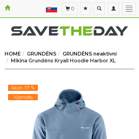
Toggle
Toggle
Togg
0
search
navigation
navi
HOME
GRUNDÉNS
GRUNDÉNS neaktivní
Mikina Grundéns Kryall Hoodie Harbor XL
Akce -17 %
Výprodej