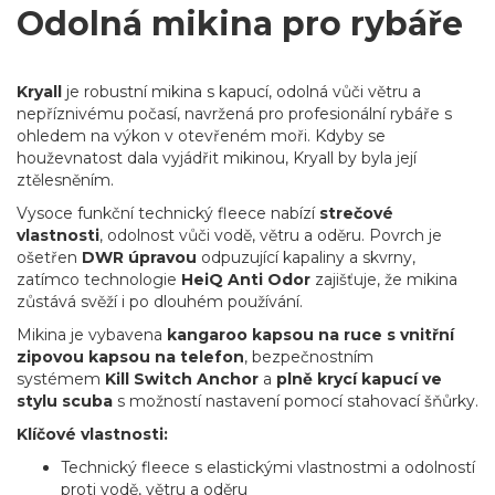
Odolná mikina pro rybáře
Kryall
je robustní mikina s kapucí, odolná vůči větru a
nepříznivému počasí, navržená pro profesionální rybáře s
ohledem na výkon v otevřeném moři. Kdyby se
houževnatost dala vyjádřit mikinou, Kryall by byla její
ztělesněním.
Vysoce funkční technický fleece nabízí
strečové
vlastnosti
, odolnost vůči vodě, větru a oděru. Povrch je
ošetřen
DWR úpravou
odpuzující kapaliny a skvrny,
zatímco technologie
HeiQ Anti Odor
zajišťuje, že mikina
zůstává svěží i po dlouhém používání.
Mikina je vybavena
kangaroo kapsou na ruce s vnitřní
zipovou kapsou na telefon
, bezpečnostním
systémem
Kill Switch Anchor
a
plně krycí kapucí ve
stylu scuba
s možností nastavení pomocí stahovací šňůrky.
Klíčové vlastnosti:
Technický fleece s elastickými vlastnostmi a odolností
proti vodě, větru a oděru