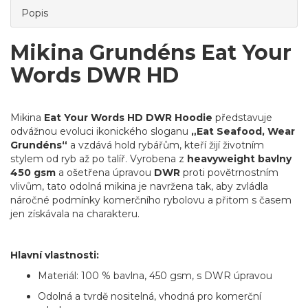
Popis
Mikina Grundéns Eat Your
Words DWR HD
Mikina
Eat Your Words HD DWR Hoodie
představuje
odvážnou evoluci ikonického sloganu
„Eat Seafood, Wear
Grundéns“
a vzdává hold rybářům, kteří žijí životním
stylem od ryb až po talíř. Vyrobena z
heavyweight bavlny
450 gsm
a ošetřena úpravou
DWR
proti povětrnostním
vlivům, tato odolná mikina je navržena tak, aby zvládla
náročné podmínky komerčního rybolovu a přitom s časem
jen získávala na charakteru.
Hlavní vlastnosti:
Materiál: 100 % bavlna, 450 gsm, s DWR úpravou
Odolná a tvrdě nositelná, vhodná pro komerční