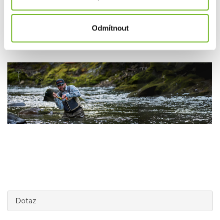
Společnost MORIS design s.r.o.,
provozovatel
eshopu
SAVETHEDAY.CZ je hrdý exkluzivní distributor značky
Odmítnout
Grundéns pro Českou republiku a Slovensko.
Dotaz