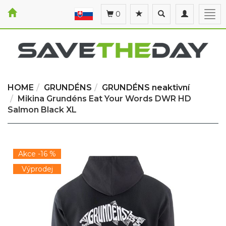
Toggle
Toggle
Togg
0
search
navigation
navi
HOME
GRUNDÉNS
GRUNDÉNS neaktivní
Mikina Grundéns Eat Your Words DWR HD
Salmon Black XL
Akce -16 %
Výprodej