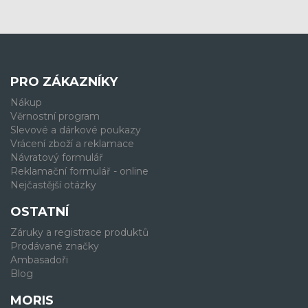
PRO ZÁKAZNÍKY
Nákup
Věrnostní program
Slevové a dárkové poukazy
Vrácení zboží a reklamace
Návratový formulář
Reklamační formulář - online
Nejčastější otázky
OSTATNÍ
Záruky a registrace produktů
Prodávané značky
Ambasadoři
Blog
MORIS