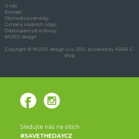
O nás
Kontakt
Obchodní podmínky
Ochrana osobních údajů
Odstoupení od smlouvy
MORIS design
Copyright © MORIS design s.r.o. 2021, powered by
ABRA E-
shop
Sledujte nás na sítích
#SAVETHEDAYCZ