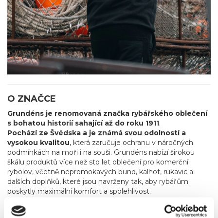
O ZNAČCE
Grundéns je renomovaná značka rybářského oblečení
s bohatou historií sahající až do roku 1911
.
Pochází ze Švédska a je známá svou odolností a
vysokou kvalitou
, která zaručuje ochranu v náročných
podmínkách na moři i na souši. Grundéns nabízí širokou
škálu produktů více než sto let oblečení pro komerční
rybolov, včetně nepromokavých bund, kalhot, rukavic a
dalších doplňků, které jsou navrženy tak, aby rybářům
poskytly maximální komfort a spolehlivost.
Od roku 2013 začala značka rozšiřovat svou nabídku i
na sportovní rybaření
, reagujíc tak na rostoucí poptávku