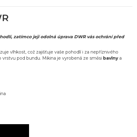
WR
ohodlí, zatímco její odolná úprava DWR vás ochrání před
uje vlhkost, což zajišťuje vaše pohodlí i za nepříznivého
o vrstvu pod bundu. Mikina je vyrobená ze směsi
bavlny
a
ina