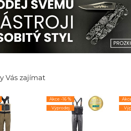
y Vás zajímat
Akce -16 %
Akce
Výprodej
Výp