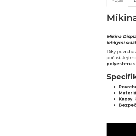
Popis
Mikin
Mikina Displ
lehkými sráž
Díky povrcho
počasí. Její 
polyesteru
v
Specifi
Povrch
Materiá
Kapsy
:
Bezpeč