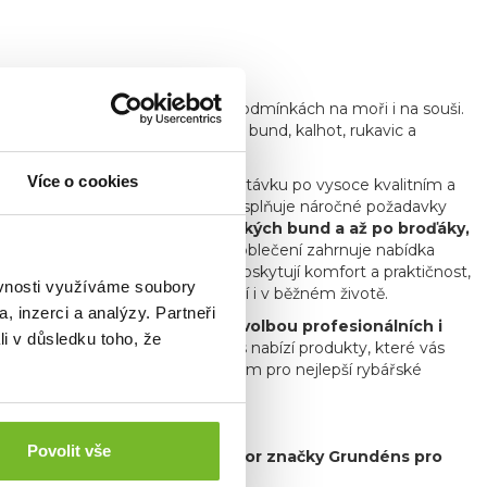
sahající až do roku 1911
.
á zaručuje ochranu v náročných podmínkách na moři i na souši.
í rybolov, včetně nepromokavých bund, kalhot, rukavic a
ort a spolehlivost.
Více o cookies
ření
, reagujíc tak na rostoucí poptávku po vysoce kvalitním a
í pro muškaření a přívlač, které splňuje náročné požadavky
řívlač zahrnují vše od technických bund a až po broďáky,
 specializovaného rybářského oblečení zahrnuje nabídka
a a čepice. Tyto kousky nejenže poskytují komfort a praktičnost,
ěvnosti využíváme soubory
ektuje jejich vášeň pro rybaření i v běžném životě.
, inzerci a analýzy. Partneři
nosti a kvalitě je oblíbenou volbou profesionálních i
li v důsledku toho, že
 trávíte čas ve městě, Grundéns nabízí produkty, které vás
bjevte, proč je Grundéns synonymem pro nejlepší rybářské
Povolit vše
 je hrdý exkluzivní distributor značky Grundéns pro
ovensko.