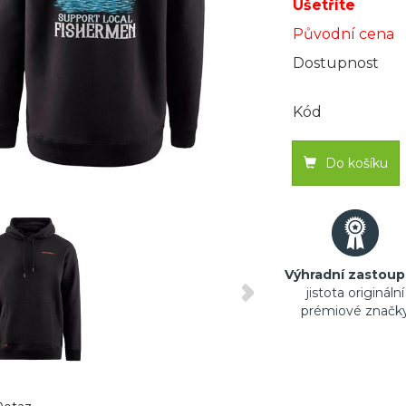
Ušetříte
Původní cena
Dostupnost
Kód
Do košíku
Výhradní zastoup
jistota originální
prémiové značk