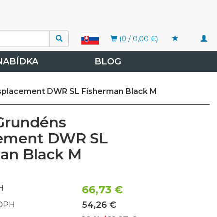
Togg
(0 / 0,00 €)
navi
NABÍDKA
BLOG
isplacement DWR SL Fisherman Black M
Grundéns
cement DWR SL
an Black M
66,73 €
H
54,26 €
 DPH