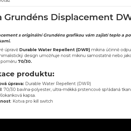
Dotaz
a Grundéns Displacement D
acement s originální Grundéns grafikou
vám zajistí teplo a p
kami.
vé úpravě
Durable Water Repellent (DWR)
mikina účinně odpuz
minimalistický design umožňuje nosit mikinu samostatně nebo jak
 poměru
70/30.
kace produktu:
ová úprava:
Durable Water Repellent (DWR)
l
: 70/30 bavlna-polyester, ultra-měkká prstencově spřádaná tkan
 Klokanková kapsa.
nost
: Kotva pro kill switch