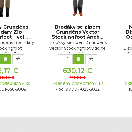
y Grundéns
Broďáky se zipem
M
dary Zip
Grundéns Vector
Di
oot - vel. ...
Stockingfoot Anch...
Oc
undéns Boundary
Broďáky se zipem Grundéns
tockingfoot
Vector StockingfootOdolné
Dis
ďáky Boun...
brodící ...
Di
5,17 €
630,12 €
090,00 €
749,00 €
posledních 2 ks
Skladem: posledních 4 ks
Skl
001-356-5009
Kód: 90007-025-5022
K