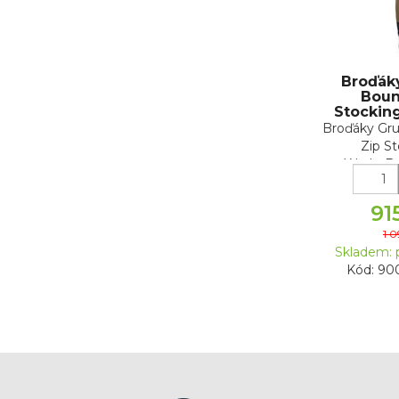
Broďák
Boun
Stockingf
Broďáky Gr
Zip S
WaderBro
91
1 
Skladem: 
Kód: 90