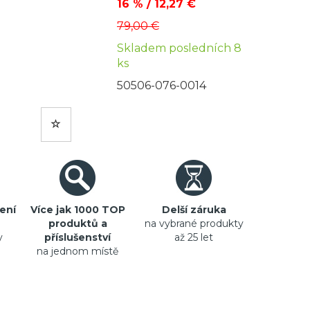
16 % / 12,27 €
79,00 €
Skladem posledních 8
ks
50506-076-0014
ení
Více jak 1000 TOP
Delší záruka
produktů a
na vybrané produkty
y
příslušenství
až 25 let
na jednom místě