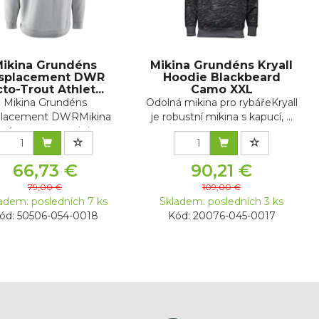
ikina Grundéns
Mikina Grundéns Kryall
splacement DWR
Hoodie Blackbeard
to-Trout Athlet...
Camo XXL
Mikina Grundéns
Odolná mikina pro rybářeKryall
placement DWRMikina
je robustní mikina s kapucí, ...
splacement s origin...
66,73 €
90,21 €
79,00 €
109,00 €
adem: posledních 7 ks
Skladem: posledních 3 ks
ód: 50506-054-0018
Kód: 20076-045-0017