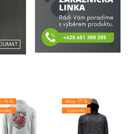
 -16 %
Akce -17 %
rodej
Výprodej