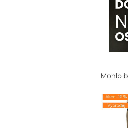
Mohlo b
Akce -16 %
Výprodej