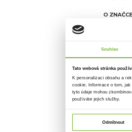
O ZNAČC
Grundéns je 
Pochází ze Š
Grundéns nabí
dalších doplň
Souhlas
Od roku 2013
odolném obleč
rybářů hledají
které vám um
Tato webová stránka použív
značky Grundén
K personalizaci obsahu a re
ale také umož
cookie. Informace o tom, jak
Grundéns dík
tyto údaje mohou zkombinovat
sportovních 
používáte jejich služby.
udrží v suchu
oblečení na tr
Odmítnout
Společnos