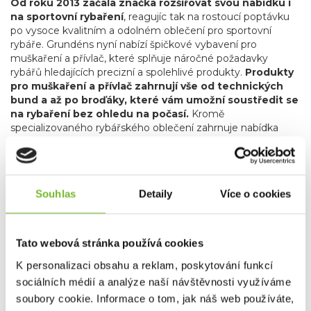
Od roku 2013 začala značka rozšiřovat svou nabídku i
na sportovní rybaření
, reagujíc tak na rostoucí poptávku
po vysoce kvalitním a odolném oblečení pro sportovní
rybáře. Grundéns nyní nabízí špičkové vybavení pro
muškaření a přívlač, které splňuje náročné požadavky
rybářů hledajících precizní a spolehlivé produkty.
Produkty
pro muškaření a přívlač zahrnují vše od technických
bund a až po broďáky, které vám umožní soustředit se
na rybaření bez ohledu na počasí.
Kromě
specializovaného rybářského oblečení zahrnuje nabídka
značky Grundéns také skvělé lifestyle produkty, jako jsou
stylové mikiny, trička a čepice. Tyto kousky nejenže
poskytují komfort a praktičnost, ale také umožňují rybářům
a outdoorovým nadšencům nosit oblečení, které reflektuje
Souhlas
Detaily
Více o cookies
jejich vášeň pro rybaření i v běžném životě.
Grundéns díky svému závazku k inovacím, použitým
materiálům, udržitelnosti a kvalitě je oblíbenou
Tato webová stránka používá cookies
volbou profesionálních i sportovních rybářů po celém
světě.
Bez ohledu na to, zda jste na vodě nebo trávíte čas
K personalizaci obsahu a reklam, poskytování funkcí
ve městě, Grundéns nabízí produkty, které vás udrží v
sociálních médií a analýze naší návštěvnosti využíváme
suchu, teple a stylu. Přidejte se k tisícům spokojených
soubory cookie. Informace o tom, jak náš web používáte,
zákazníků a objevte, proč je Grundéns synonymem pro