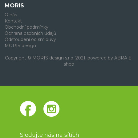
MORIS
O nás
Kontakt
Obchodní podmínky
Ochrana osobních údajů
Odstoupení od smlouvy
MORIS design
Copyright © MORIS design s.r.o. 2021, powered by
ABRA E-
shop
Sledujte nás na sítích