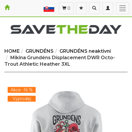
Toggle
Toggle
Togg
0
search
navigation
navi
HOME
GRUNDÉNS
GRUNDÉNS neaktivní
Mikina Grundéns Displacement DWR Octo-
Trout Athletic Heather 3XL
Akce -16 %
Výprodej