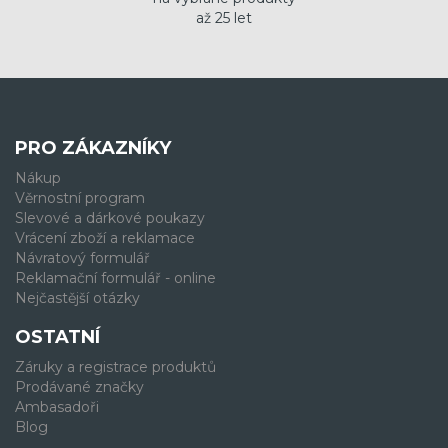
až 25 let
PRO ZÁKAZNÍKY
Nákup
Věrnostní program
Slevové a dárkové poukazy
Vrácení zboží a reklamace
Návratový formulář
Reklamační formulář - online
Nejčastější otázky
OSTATNÍ
Záruky a registrace produktů
Prodávané značky
Ambasadoři
Blog