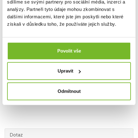
nejlepší rybářské oblečení na trhu.
sdílíme se svými partnery pro sociální média, inzerci a
analýzy. Partneři tyto údaje mohou zkombinovat s
dalšími informacemi, které jste jim poskytli nebo které
Společnost MORIS design s.r.o.,
provozovatel
eshopu
získali v důsledku toho, že používáte jejich služby.
SAVETHEDAY.CZ je hrdý exkluzivní distributor značky
Grundéns pro Českou republiku a Slovensko.
Povolit vše
Upravit
Odmítnout
Dotaz