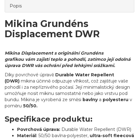
Popis
Mikina Grundéns
Displacement DWR
Mikina Displacement s originální Grundéns
grafikou
vám zajistí teplo a pohodlí, zatímco její odolná
úprava DWR vás ochrání před lehkými srážkami.
Díky povrchové úpravě
Durable Water Repellent
(DWR)
mikina účinně odpuzuje vlhkost, což zajišťuje vaše
pohodlí i za nepříznivého počasí. Její minimalistický design
umožňuje nosit mikinu samostatně nebo jako vrstvu pod
bundu. Mikina je vyrobená ze směsi
bavlny
a
polyesteru
v
poměru
50/50.
Specifikace produktu:
Povrchová úprava:
Durable Water Repellent (DWR)
Materiál
: 50/50 bavlna-polyester,
ultra-soft fleecová