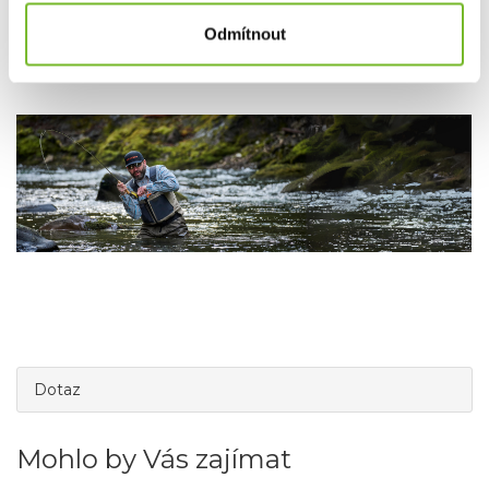
Společnost MORIS design s.r.o.,
provozovatel
eshopu
Odmítnout
SAVETHEDAY.CZ je hrdý exkluzivní distributor značky
Grundéns pro Českou republiku a Slovensko.
Dotaz
Mohlo by Vás zajímat