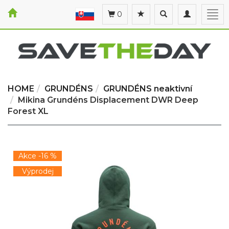
Toggle
Toggle
Togg
0
search
navigation
navi
HOME
GRUNDÉNS
GRUNDÉNS neaktivní
Mikina Grundéns Displacement DWR Deep
Forest XL
Akce -16 %
Výprodej