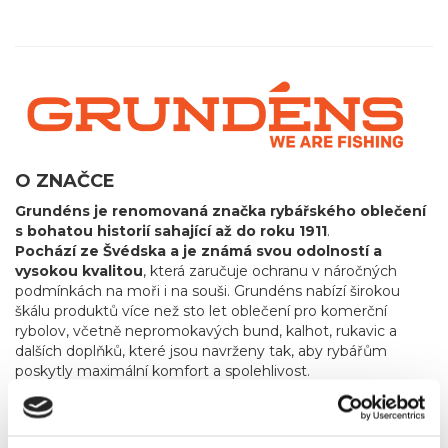
O ZNAČCE
Grundéns je renomovaná značka rybářského oblečení
s bohatou historií sahající až do roku 1911
.
Pochází ze Švédska a je známá svou odolností a
vysokou kvalitou
, která zaručuje ochranu v náročných
podmínkách na moři i na souši. Grundéns nabízí širokou
škálu produktů více než sto let oblečení pro komerční
rybolov, včetně nepromokavých bund, kalhot, rukavic a
dalších doplňků, které jsou navrženy tak, aby rybářům
poskytly maximální komfort a spolehlivost.
Od roku 2013 začala značka rozšiřovat svou nabídku i
na sportovní rybaření
, reagujíc tak na rostoucí poptávku
po vysoce kvalitním a odolném oblečení pro sportovní