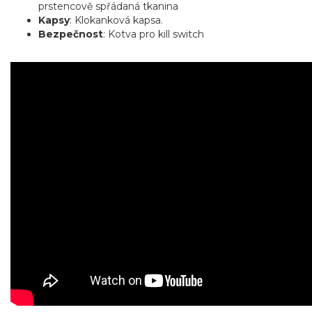
prstencově spřádaná tkanina
Kapsy
: Klokanková kapsa.
Bezpečnost
: Kotva pro kill switch