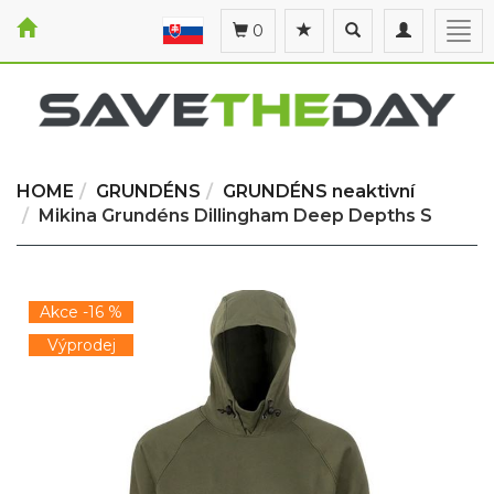
Toggle
Toggle
Togg
0
search
navigation
navi
HOME
GRUNDÉNS
GRUNDÉNS neaktivní
Mikina Grundéns Dillingham Deep Depths S
Akce -16 %
Výprodej