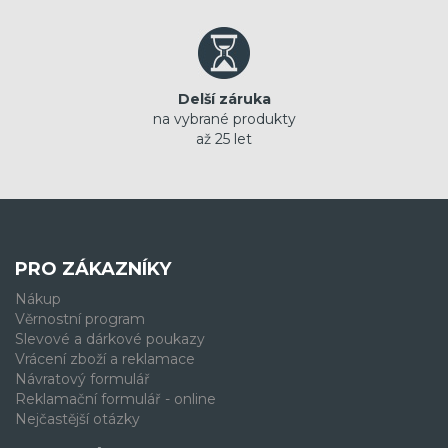
Delší záruka
na vybrané produkty
až 25 let
PRO ZÁKAZNÍKY
Nákup
Věrnostní program
Slevové a dárkové poukazy
Vrácení zboží a reklamace
Návratový formulář
Reklamační formulář - online
Nejčastější otázky