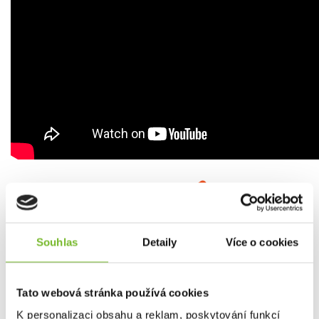
Souhlas
Detaily
Více o cookies
O ZNAČCE
Grundéns je renomovaná značka rybářského oblečení
s bohatou historií sahající až do roku 1911
.
Tato webová stránka používá cookies
Pochází ze Švédska a je známá svou odolností a
K personalizaci obsahu a reklam, poskytování funkcí
vysokou kvalitou
, která zaručuje ochranu v náročných