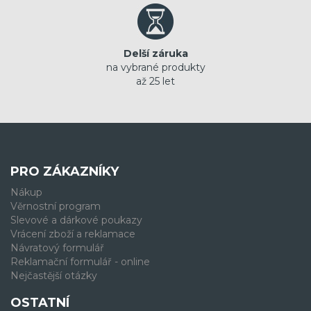
Delší záruka
na vybrané produkty
až 25 let
PRO ZÁKAZNÍKY
Nákup
Věrnostní program
Slevové a dárkové poukazy
Vrácení zboží a reklamace
Návratový formulář
Reklamační formulář - online
Nejčastější otázky
OSTATNÍ