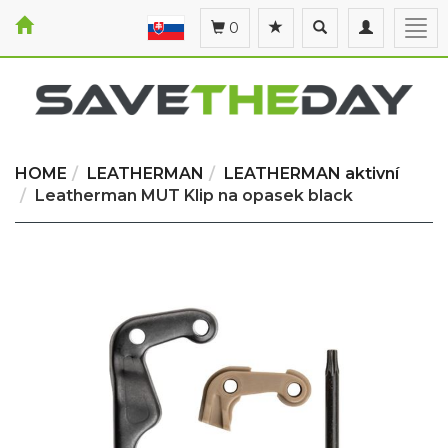
Toggle
Toggle
Togg
0
search
navigation
navi
HOME
LEATHERMAN
LEATHERMAN aktivní
Leatherman MUT Klip na opasek black