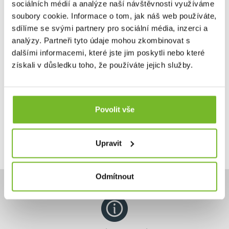
Yellow
sociálních médií a analýze naší návštěvnosti využíváme
Součástí outdoorového speciálu Leatherman SIGNAL je
soubory cookie. Informace o tom, jak náš web používáte,
také spe...
sdílíme se svými partnery pro sociální média, inzerci a
analýzy. Partneři tyto údaje mohou zkombinovat s
dalšími informacemi, které jste jim poskytli nebo které
získali v důsledku toho, že používáte jejich služby.
15,01 €
Skladem: posledních 26 ks
Kód: 935000
Povolit vše
Upravit
Odmítnout