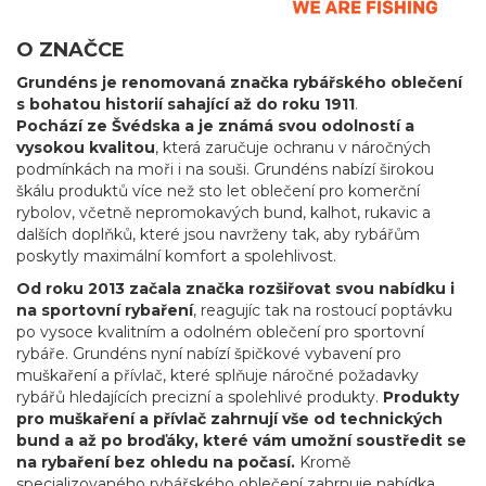
O ZNAČCE
Grundéns je renomovaná značka rybářského oblečení
s bohatou historií sahající až do roku 1911
.
Pochází ze Švédska a je známá svou odolností a
vysokou kvalitou
, která zaručuje ochranu v náročných
podmínkách na moři i na souši. Grundéns nabízí širokou
škálu produktů více než sto let oblečení pro komerční
rybolov, včetně nepromokavých bund, kalhot, rukavic a
dalších doplňků, které jsou navrženy tak, aby rybářům
poskytly maximální komfort a spolehlivost.
Od roku 2013 začala značka rozšiřovat svou nabídku i
na sportovní rybaření
, reagujíc tak na rostoucí poptávku
po vysoce kvalitním a odolném oblečení pro sportovní
rybáře. Grundéns nyní nabízí špičkové vybavení pro
muškaření a přívlač, které splňuje náročné požadavky
rybářů hledajících precizní a spolehlivé produkty.
Produkty
pro muškaření a přívlač zahrnují vše od technických
bund a až po broďáky, které vám umožní soustředit se
na rybaření bez ohledu na počasí.
Kromě
specializovaného rybářského oblečení zahrnuje nabídka