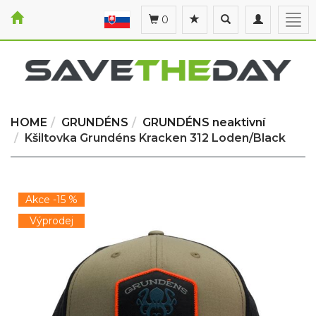
Toggle
Toggle
Togg
0
search
navigation
navi
HOME
GRUNDÉNS
GRUNDÉNS neaktivní
Kšiltovka Grundéns Kracken 312 Loden/Black
Akce -15 %
Výprodej