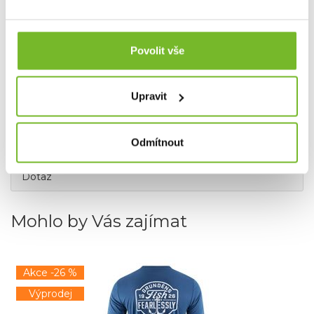
Povolit vše
Upravit
Odmítnout
Dotaz
Mohlo by Vás zajímat
Akce -26 %
Výprodej