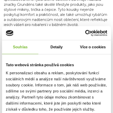
značky Grundéns také skvělé lifestyle produkty, jako jsou
stylové mikiny, trička a čepice. Tyto kousky nejenže
poskytují komfort a praktičnost, ale také umožňují rybářům
a outdoorovým nadšencům nosit oblečení, které reflektuje
jejich vášeň pro rybaření i v běžném životě.
Grundéns díky svému závazku k inovacím, použitým
materiálům, udržitelnosti a kvalitě je oblíbenou
volbou profesionálních i sportovních rybářů po celém
Souhlas
Detaily
Více o cookies
světě.
Bez ohledu na to, zda jste na vodě nebo trávíte čas
ve městě, Grundéns nabízí produkty, které vás udrží v
suchu, teple a stylu. Přidejte se k tisícům spokojených
zákazníků a objevte, proč je Grundéns synonymem pro
Tato webová stránka používá cookies
nejlepší rybářské oblečení na trhu.
K personalizaci obsahu a reklam, poskytování funkcí
sociálních médií a analýze naší návštěvnosti využíváme
Společnost MORIS design s.r.o.,
provozovatel
eshopu
soubory cookie. Informace o tom, jak náš web používáte,
SAVETHEDAY.CZ je hrdý exkluzivní distributor značky
sdílíme se svými partnery pro sociální média, inzerci a
Grundéns pro Českou republiku a Slovensko.
analýzy. Partneři tyto údaje mohou zkombinovat s
dalšími informacemi, které jste jim poskytli nebo které
získali v důsledku toho, že používáte jejich služby.