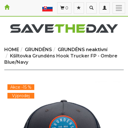
Toggle
Toggle
Togg
0
search
navigation
navi
HOME
GRUNDÉNS
GRUNDÉNS neaktivní
Kšiltovka Grundéns Hook Trucker FP - Ombre
Blue/Navy
Akce -15 %
Výprodej