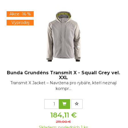
Akce -16 %
Výprodej
Bunda Grundéns Transmit X - Squall Grey vel.
XXL
Transmit X Jacket – Navržena pro rybáře, kteří neznají
kompr...
184,11 €
219,00 €
Skladem: posledních 1 ks