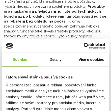
muškaření a přívlač, které splňuje náročné požadavky
rybářů hledajících precizní a spolehlivé produkty.
Produkty
pro muškaření a přívlač zahrnují vše od technických
bund a až po broďáky, které vám umožní soustředit se
na rybaření bez ohledu na počasí.
Kromě
specializovaného rybářského oblečení zahrnuje nabídka
značky Grundéns také skvělé lifestyle produkty, jako jsou
stylové mikiny, trička a čepice. Tyto kousky nejenže
poskytují komfort a praktičnost, ale také umožňují rybářům
a outdoorovým nadšencům nosit oblečení, které reflektuje
jejich vášeň pro rybaření i v běžném životě.
Grundéns díky svému závazku k inovacím, použitým
Souhlas
Detaily
Více o cookies
materiálům, udržitelnosti a kvalitě je oblíbenou
volbou profesionálních i sportovních rybářů po celém
světě.
Bez ohledu na to, zda jste na vodě nebo trávíte čas
Tato webová stránka používá cookies
ve městě, Grundéns nabízí produkty, které vás udrží v
suchu, teple a stylu. Přidejte se k tisícům spokojených
K personalizaci obsahu a reklam, poskytování funkcí
zákazníků a objevte, proč je Grundéns synonymem pro
sociálních médií a analýze naší návštěvnosti využíváme
nejlepší rybářské oblečení na trhu.
soubory cookie. Informace o tom, jak náš web používáte,
sdílíme se svými partnery pro sociální média, inzerci a
Společnost MORIS design s.r.o.,
provozovatel
eshopu
analýzy. Partneři tyto údaje mohou zkombinovat s