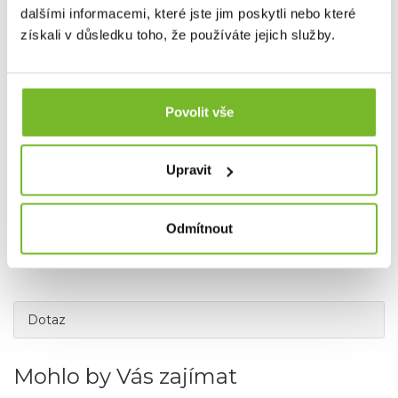
SAVETHEDAY.CZ je hrdý exkluzivní distributor značky
dalšími informacemi, které jste jim poskytli nebo které
Grundéns pro Českou republiku a Slovensko.
získali v důsledku toho, že používáte jejich služby.
Povolit vše
Upravit
Odmítnout
Dotaz
Mohlo by Vás zajímat