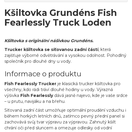
Kšiltovka Grundéns Fish
Fearlessly Truck Loden
Kšiltovka s originální nášivkou Grundéns.
Trucker kšiltovka se síťovanou zadní částí
, která
zajišťuje výborné odvětrávání a vysokou odolnost. Pohodlný
společník pro dlouhé dny u vody.
Informace o produktu
Fish Fearlessly Trucker
je klasická trucker kšiltovka pro
všechny, kdo rádi tráví dlouhé hodiny u vody. Výrazná
výšivka
Fish Fearlessly
dává jasně najevo, kde je vaše srdce
– u prutu, navijáku a na břehu.
Síťovaná zadní část umožňuje optimální proudění vzduchu i
během horkých letních dnů, zatímco pevný přední panel si
zachovává svůj tvar výpravu za výpravou. Zahnutý kšilt
chrání oči před sluncem a omezuje odlesky od vodní