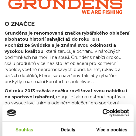
O ZNAČCE
Grundéns je renomovaná značka rybářského oblečení
s bohatou historií sahající až do roku 1911
.
Pochází ze Švédska a je známá svou odolností a
vysokou kvalitou
, která zaručuje ochranu v náročných
podmínkách na moři i na souši. Grundéns nabízí širokou
škálu produktů více než sto let oblečení pro komerční
rybolov, včetně nepromokavých bund, kalhot, rukavic a
dalších doplňků, které jsou navrženy tak, aby rybářům
poskytly maximální komfort a spolehlivost.
Od roku 2013 začala značka rozšiřovat svou nabídku i
na sportovní rybaření
, reagujíc tak na rostoucí poptávku
po vysoce kvalitním a odolném oblečení pro sportovní
rybáře. Grundéns nyní nabízí špičkové vybavení pro
muškaření a přívlač, které splňuje náročné požadavky
rybářů hledajících precizní a spolehlivé produkty.
Produkty
pro muškaření a přívlač zahrnují vše od technických
Souhlas
Detaily
Více o cookies
bund a až po broďáky, které vám umožní soustředit se