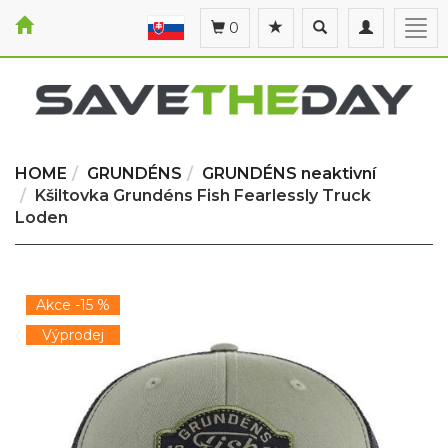
Toggle
Toggle
Togg
0
search
navigation
navi
HOME
GRUNDÉNS
GRUNDÉNS neaktivní
Kšiltovka Grundéns Fish Fearlessly Truck
Loden
Akce -15 %
Výprodej