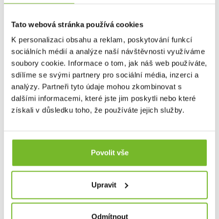
na rybaření bez ohledu na počasí.
Kromě
specializovaného rybářského oblečení zahrnuje nabídka
Tato webová stránka používá cookies
značky Grundéns také skvělé lifestyle produkty, jako jsou
stylové mikiny, trička a čepice. Tyto kousky nejenže
K personalizaci obsahu a reklam, poskytování funkcí
poskytují komfort a praktičnost, ale také umožňují rybářům
sociálních médií a analýze naší návštěvnosti využíváme
a outdoorovým nadšencům nosit oblečení, které reflektuje
soubory cookie. Informace o tom, jak náš web používáte,
jejich vášeň pro rybaření i v běžném životě.
sdílíme se svými partnery pro sociální média, inzerci a
Grundéns díky svému závazku k inovacím, použitým
analýzy. Partneři tyto údaje mohou zkombinovat s
materiálům, udržitelnosti a kvalitě je oblíbenou
volbou profesionálních i sportovních rybářů po celém
dalšími informacemi, které jste jim poskytli nebo které
světě.
Bez ohledu na to, zda jste na vodě nebo trávíte čas
získali v důsledku toho, že používáte jejich služby.
ve městě, Grundéns nabízí produkty, které vás udrží v
suchu, teple a stylu. Přidejte se k tisícům spokojených
zákazníků a objevte, proč je Grundéns synonymem pro
nejlepší rybářské oblečení na trhu.
Povolit vše
Společnost MORIS design s.r.o.,
provozovatel
eshopu
Upravit
SAVETHEDAY.CZ je hrdý exkluzivní distributor značky
Grundéns pro Českou republiku a Slovensko.
Odmítnout