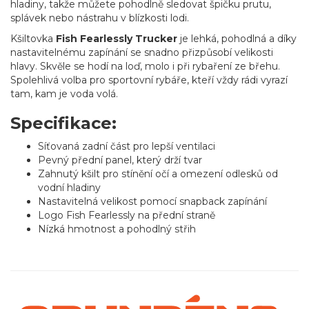
hladiny, takže můžete pohodlně sledovat špičku prutu,
splávek nebo nástrahu v blízkosti lodi.
Kšiltovka
Fish Fearlessly Trucker
je lehká, pohodlná a díky
nastavitelnému zapínání se snadno přizpůsobí velikosti
hlavy. Skvěle se hodí na loď, molo i při rybaření ze břehu.
Spolehlivá volba pro sportovní rybáře, kteří vždy rádi vyrazí
tam, kam je voda volá.
Specifikace:
Síťovaná zadní část pro lepší ventilaci
Pevný přední panel, který drží tvar
Zahnutý kšilt pro stínění očí a omezení odlesků od
vodní hladiny
Nastavitelná velikost pomocí snapback zapínání
Logo Fish Fearlessly na přední straně
Nízká hmotnost a pohodlný střih