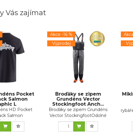
y Vás zajímat
Akce -16 %
Akce
Výprodej
Výp
undéns Pocket
Broďáky se zipem
Miki
ack Salmon
Grundéns Vector
aphic L
Stockingfoot Anch...
déns HD Pocket
Broďáky se zipem Grundéns
rybáře
ack Salmon
Vector StockingfootOdolné
dvážná var...
brodící ...