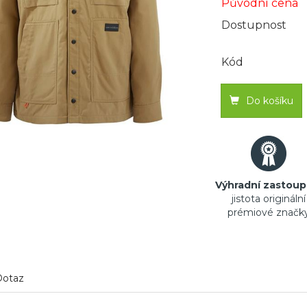
Původní cena
Dostupnost
Kód
Do košíku
Výhradní zastoup
jistota originální
prémiové značk
Dotaz