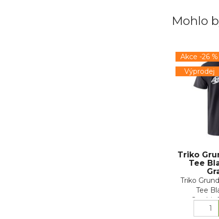
Mohlo b
Akce -26 %
Výprodej
Triko Gr
Tee Bl
Gr
Triko Grun
Tee Bl
GraphicO