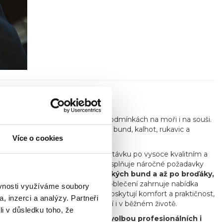
sahající až do roku 1911
.
á zaručuje ochranu v náročných podmínkách na moři i na souši.
í rybolov, včetně nepromokavých bund, kalhot, rukavic a
Více o cookies
ort a spolehlivost.
ření
, reagujíc tak na rostoucí poptávku po vysoce kvalitním a
í pro muškaření a přívlač, které splňuje náročné požadavky
řívlač zahrnují vše od technických bund a až po broďáky,
 specializovaného rybářského oblečení zahrnuje nabídka
ěvnosti využíváme soubory
 a čepice
. Tyto kousky nejenže poskytují komfort a praktičnost,
, inzerci a analýzy. Partneři
ektuje jejich vášeň pro rybaření i v běžném životě.
li v důsledku toho, že
nosti a kvalitě je oblíbenou volbou profesionálních i