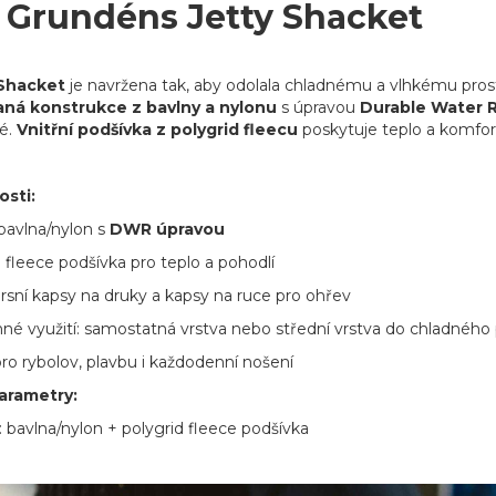
e Grundéns Jetty Shacket
 Shacket
je navržena tak, aby odolala chladnému a vlhkému prostř
ná konstrukce z bavlny a nylonu
s úpravou
Durable Water 
né.
Vnitřní podšívka z polygrid fleecu
poskytuje teplo a komfort,
osti:
bavlna/nylon s
DWR úpravou
 fleece podšívka pro teplo a pohodlí
rsní kapsy na druky a kapsy na ruce pro ohřev
né využití: samostatná vrstva nebo střední vrstva do chladného
pro rybolov, plavbu i každodenní nošení
arametry:
: bavlna/nylon + polygrid fleece podšívka