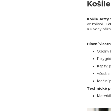
Košil
Košile Jetty
ve městě.
Tka
a u vody běž
Hlavní vlastn
Odolný 
Polygrid
Kapsy: p
Všestran
Ideální 
Technické p
Materiál