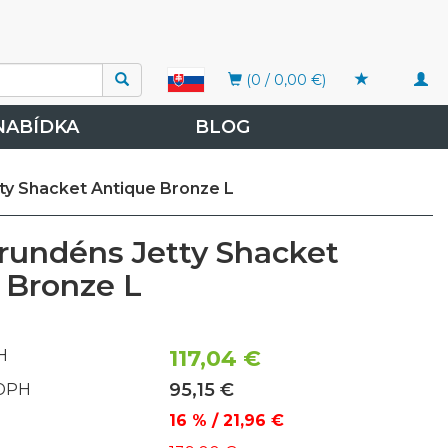
Togg
(0 / 0,00 €)
navi
NABÍDKA
BLOG
tty Shacket Antique Bronze L
Grundéns Jetty Shacket
 Bronze L
117,04 €
H
95,15 €
 DPH
16 % / 21,96 €