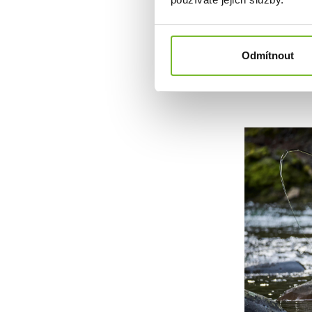
sportovních 
udrží v suchu
oblečení na tr
Odmítnout
Společnos