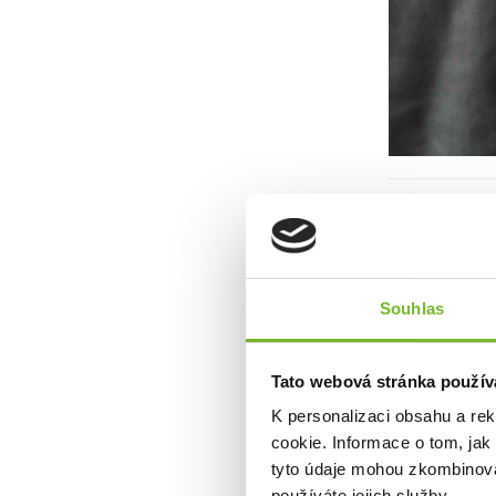
O ZNAČC
Grundéns je 
Pochází ze Š
Grundéns nabí
Souhlas
dalších doplň
Od roku 2013
odolném obleč
Tato webová stránka použív
rybářů hledají
které vám um
K personalizaci obsahu a re
značky Grundén
cookie. Informace o tom, jak
ale také umož
tyto údaje mohou zkombinovat
Grundéns dík
používáte jejich služby.