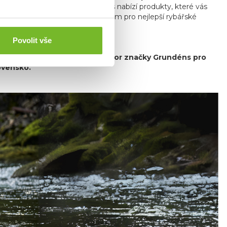
 trávíte čas ve městě, Grundéns nabízí produkty, které vás
bjevte, proč je Grundéns synonymem pro nejlepší rybářské
Povolit vše
 je hrdý exkluzivní distributor značky Grundéns pro
ovensko.