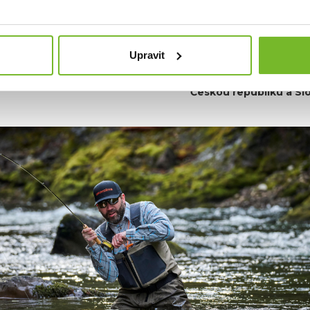
rybářů po celém světě.
Bez ohledu na to, zda jste na vodě nebo
, teple a stylu. Přidejte se k tisícům spokojených zákazníků a o
hu.
Upravit
t MORIS design s.r.o.,
provozovatel
eshopu SAVETHEDAY.CZ
Českou republiku a Sl