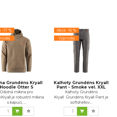
 -17 %
Akce -16 %
rodej
Výprodej
na Grundéns Kryall
Kalhoty Grundéns Kryall
Hoodie Otter S
Pant - Smoke vel. XXL
Odolná mikina pro
Kalhoty Grundéns
Kryall je robustní mikina
Kryall Grundéns Kryall Pant je
s kapucí, ...
softshellov...