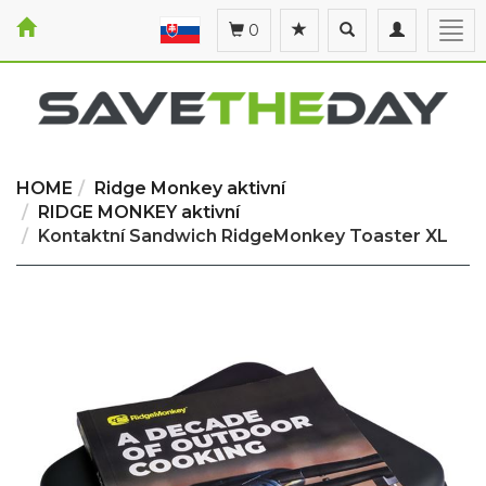
Toggle
Toggle
Togg
0
search
navigation
navi
HOME
Ridge Monkey aktivní
RIDGE MONKEY aktivní
Kontaktní Sandwich RidgeMonkey Toaster XL