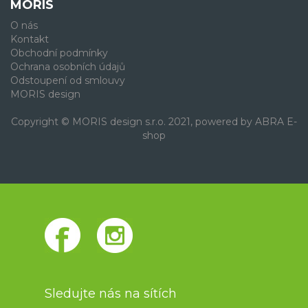
MORIS
O nás
Kontakt
Obchodní podmínky
Ochrana osobních údajů
Odstoupení od smlouvy
MORIS design
Copyright © MORIS design s.r.o. 2021, powered by
ABRA E-
shop
Sledujte nás na sítích