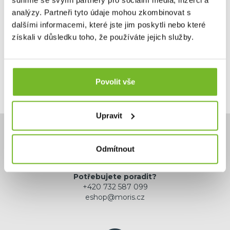
sdílíme se svými partnery pro sociální média, inzerci a
6,48 €
analýzy. Partneři tyto údaje mohou zkombinovat s
dalšími informacemi, které jste jim poskytli nebo které
Skladem: posledních 30 ks
získali v důsledku toho, že používáte jejich služby.
Kód: RMT343
Povolit vše
Upravit
Odmítnout
Potřebujete poradit?
+420 732 587 099
eshop@moris.cz