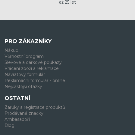
až 25 let
PRO ZÁKAZNÍKY
Nákup
Věrnostní program
Slevové a dárkové poukazy
Vrácení zboží a reklamace
Návratový formulář
Reklamační formulář - online
Nejčastější otázky
OSTATNÍ
Záruky a registrace produktů
Prodávané značky
Ambasadoři
Blog