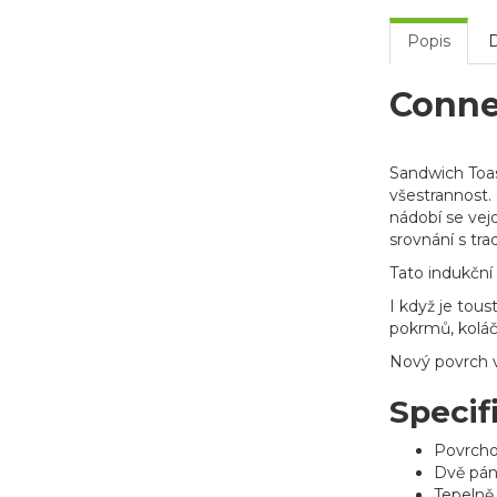
Popis
Conne
Sandwich Toas
všestrannost.
nádobí se vejd
srovnání s tr
Tato indukční
I když je tou
pokrmů, koláč
Nový povrch v
Specif
Povrchov
Dvě pán
Tepelně