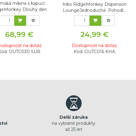
mská mikina s kapucí
triko RidgeMonkey Dispersion
geMonkey Dlouhý den
LoungeJednoduché. Pohodl...
venku? Oheň už...
68,99 €
24,99 €
ostupnost na dotaz
Dostupnost na dotaz
Kód: OUTC030 SUR
Kód: OUTC016 KHA
Delší záruka
ství
na vybrané produkty
až 25 let