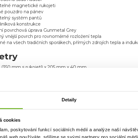
elné magnetické rukojeti
é pouzdro na pánev
elný systém pantů
liníková konstrukce
ní povrchová úprava Gunmetal Grey
ý vnější povrch pro rovnoměrné rozložení tepla
né na všech tradičních sporákech, přímých zdrojích tepla a indu
etry
(350 mm s rukojetí) x 205 mm x 40 mm
st:
lná pánev, včetně rukojetí a náčiní)
každá pánev)
Detaily
á cookies
klam, poskytování funkcí sociálních médií a analýze naší návšt
 náš web používáte, sdílíme se svými partnery pro sociální média