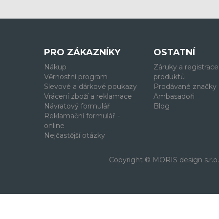
PRO ZÁKAZNÍKY
OSTATNÍ
Nákup
Záruky a registrace
Věrnostní program
produktů
Slevové a dárkové poukazy
Prodávané značky
Vrácení zboží a reklamace
Ambasadoři
Návratový formulář
Blog
Reklamační formulář -
online
Nejčastější otázky
Copyright © MORIS design s.r.o