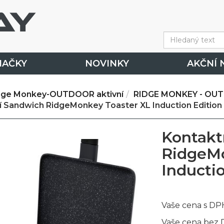
NAČKY
NOVINKY
AKČNÍ 
dge Monkey-OUTDOOR aktivní
RIDGE MONKEY - OUT
í Sandwich RidgeMonkey Toaster XL Induction Edition
Kontakt
RidgeMo
Inducti
Vaše cena s DP
Vaše cena bez