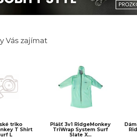
y Vás zajímat
ké triko
Plášť 3v1 RidgeMonkey
Dáms
nkey T Shirt
TriWrap System Surf
Ri
urf L
Slate X...