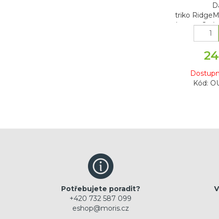
D
triko RidgeM
LoungeJedno
24
Dostupn
Kód: O
Potřebujete poradit?
V
+420 732 587 099
eshop@moris.cz