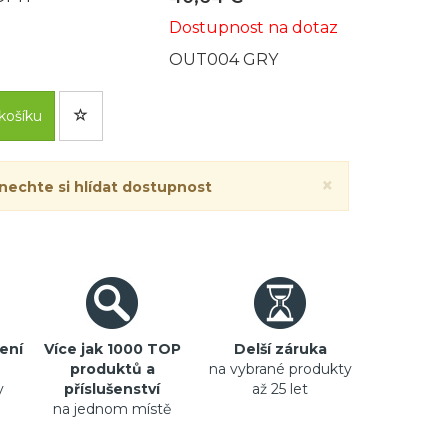
Dostupnost na dotaz
OUT004 GRY
košíku
×
 nechte si hlídat dostupnost
ení
Více jak 1000 TOP
Delší záruka
produktů a
na vybrané produkty
y
příslušenství
až 25 let
na jednom místě