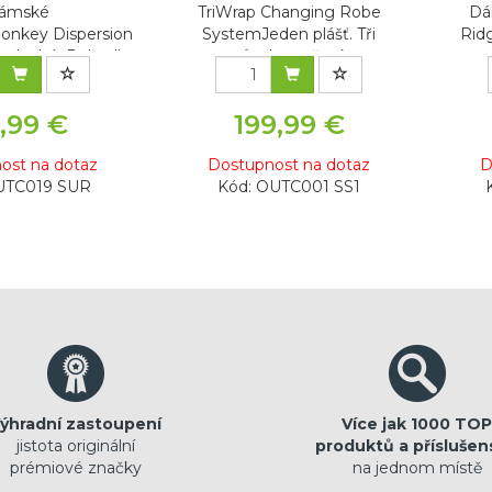
ámské
TriWrap Changing Robe
Dá
onkey Dispersion
SystemJeden plášť. Tři
Rid
duché. Pohodl...
způsoby nošení....
,99 €
199,99 €
ost na dotaz
Dostupnost na dotaz
D
UTC019 SUR
Kód: OUTC001 SS1
ýhradní zastoupení
Více jak 1000 TOP
jistota originální
produktů a příslušen
prémiové značky
na jednom místě