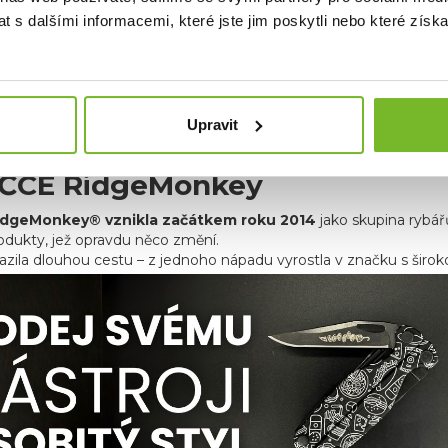
 s dalšími informacemi, které jste jim poskytli nebo které získa
Upravit
ČCE RidgeMonkey
idgeMonkey® vznikla začátkem roku 2014
jako skupina rybář
rodukty, jež opravdu něco změní.
azila dlouhou cestu – z jednoho nápadu vyrostla v značku s širo