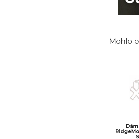
Mohlo b
Dáms
RidgeMo
S