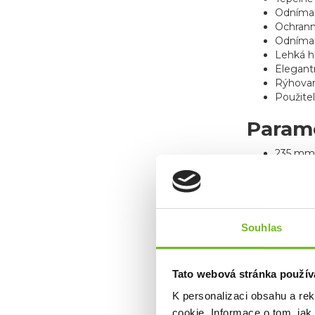
Odnímat
Ochrann
Odnímat
Lehká h
Elegant
Rýhovan
Použitel
Param
235 mm 
Hmotno
920 g (p
385 g (
Souhlas
Tato webová stránka použív
K personalizaci obsahu a re
cookie. Informace o tom, jak