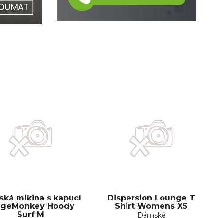
ká mikina s kapucí
Dispersion Lounge T
dgeMonkey Hoody
Shirt Womens XS
Surf M
Dámské