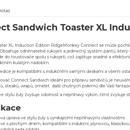
Dotaz
ct Sandwich Toaster XL Indu
ter XL Induction Edition RidgeMonkey Connect se může pochlub
 Obsahuje odnímatelné rukojeti a jedinečný systém pantů, kter
e do toustovače spolu s rukojetí, což zajišťuje snadné a efektivn
adičním kulatým nádobím.
 edice je kompatibilní s indukčními varnými deskami a všemi ostat
stovač Connect Sandwich ideální pro přípravu sendvičů, je neuvěř
ů, steaků, wrapů, omelet další chutných pokrmů dle Vaší fantazi
e stylu žuly zvyšuje odolnost a nepřilnavý výkon, čímž zvyšuje
ikace
á úprava ve stylu žuly s vynikajícími nepřilnavými vlastnostmi
ve s plochým dnem, kompatibilní s indukční, plynovou, klasickou
 odolná sada nádobí