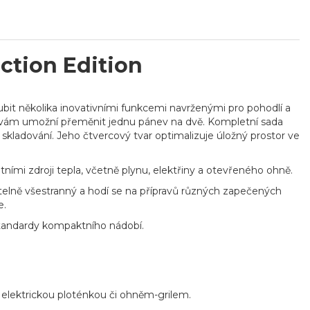
ction Edition
it několika inovativními funkcemi navrženými pro pohodlí a
ý vám umožní přeměnit jednu pánev na dvě. Kompletní sada
í skladování. Jeho čtvercový tvar optimalizuje úložný prostor ve
ními zdroji tepla, včetně plynu, elektřiny a otevřeného ohně.
itelně všestranný a hodí se na přípravů různých zapečených
e.
 standardy kompaktního nádobí.
 elektrickou ploténkou či ohněm-grilem.