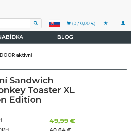
Togg
(0 / 0,00 €)
navi
NABÍDKA
BLOG
DOOR aktivní
ní Sandwich
nkey Toaster XL
on Edition
49,99 €
H
40,64 €
 DPH