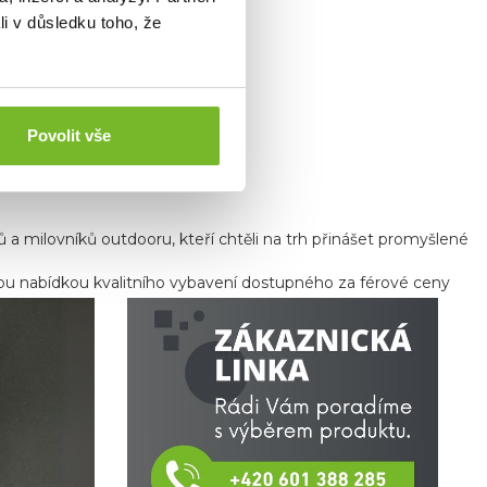
li v důsledku toho, že
Povolit vše
ů a milovníků outdooru, kteří chtěli na trh přinášet promyšlené
kou nabídkou kvalitního vybavení dostupného za férové ceny