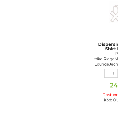
Dispers
Shirt
P
triko RidgeM
LoungeJedno
24
Dostupn
Kód: O