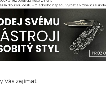
rodukty, jež opravdu něco změní.
azila dlouhou cestu – z jednoho nápadu vyrostla v značku s širo
y Vás zajímat