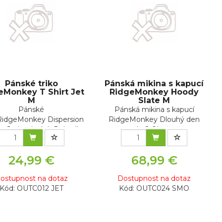
Pánské triko
Pánská mikina s kapucí
eMonkey T Shirt Jet
RidgeMonkey Hoody
M
Slate M
Pánské
Pánská mikina s kapucí
 RidgeMonkey Dispersion
RidgeMonkey Dlouhý den
eJednoduché. Pohodl...
venku? Oheň už...
24,99 €
68,99 €
ostupnost na dotaz
Dostupnost na dotaz
Kód: OUTC012 JET
Kód: OUTC024 SMO