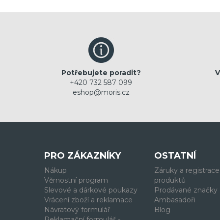
Potřebujete poradit?
V
+420 732 587 099
eshop@moris.cz
PRO ZÁKAZNÍKY
OSTATNÍ
Nákup
Záruky a registrace
Věrnostní program
produktů
Slevové a dárkové poukazy
Prodávané značky
Vrácení zboží a reklamace
Ambasadoři
Návratový formulář
Blog
Reklamační formulář -