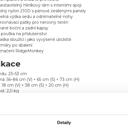
estavitelný hliníkový rám s interními spoji
lný nylon 210D s pěnově zesílenými panely
telná výška sedu a odnímatelné nohy
ovnávací patky pro nerovný terén
vané boční a zadní kapsy
poutka na příslušenství
aška sloužící i jako vyvýšené úložiště
změry po sbalení
značení RidgeMonkey
ikace
edu: 23–53 cm
ná: 56–86 cm (V) × 65 cm (Š) × 73 cm (H)
 18 cm (V) × 38 cm (Š) × 20 cm (H)
t: 2,0 kg
ížení: cca 150 kg / 23 stone
ály
Detaily