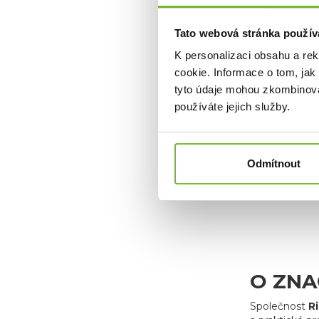
Rám: Hl
Sedák: 
Pouzdro
Tato webová stránka použív
K personalizaci obsahu a re
cookie. Informace o tom, jak
tyto údaje mohou zkombinovat
používáte jejich služby.
Odmítnout
O ZNA
Společnost
R