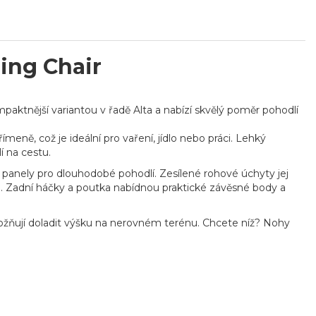
ing Chair
aktnější variantou v řadě Alta a nabízí skvělý poměr pohodlí
meně, což je ideální pro vaření, jídlo nebo práci. Lehký
í na cestu.
panely pro dlouhodobé pohodlí. Zesílené rohové úchyty jej
ce. Zadní háčky a poutka nabídnou praktické závěsné body a
žňují doladit výšku na nerovném terénu. Chcete níž? Nohy