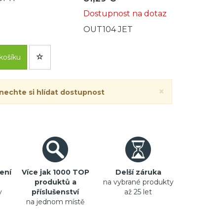
Dostupnost na dotaz
OUT104 JET
košíku
×
 nechte si hlídat dostupnost
ení
Více jak 1000 TOP
Delší záruka
produktů a
na vybrané produkty
y
příslušenství
až 25 let
na jednom místě