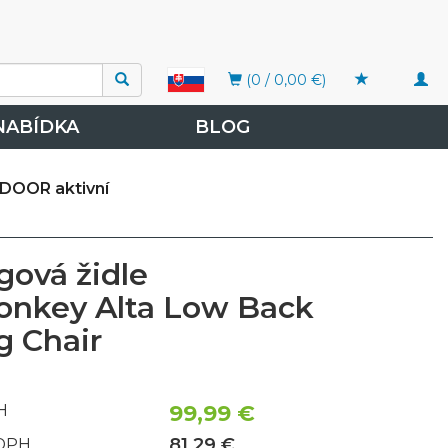
Togg
(0 / 0,00 €)
navi
NABÍDKA
BLOG
DOOR aktivní
ová židle
nkey Alta Low Back
 Chair
99,99 €
H
81,29 €
 DPH