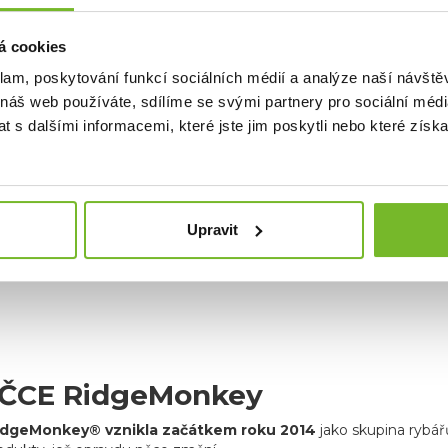
iník
Nylon 210D
: Nylon 210D
á cookies
klam, poskytování funkcí sociálních médií a analýze naší návšt
 náš web používáte, sdílíme se svými partnery pro sociální média
 s dalšími informacemi, které jste jim poskytli nebo které získa
Upravit
ČCE RidgeMonkey
idgeMonkey® vznikla začátkem roku 2014
jako skupina rybář