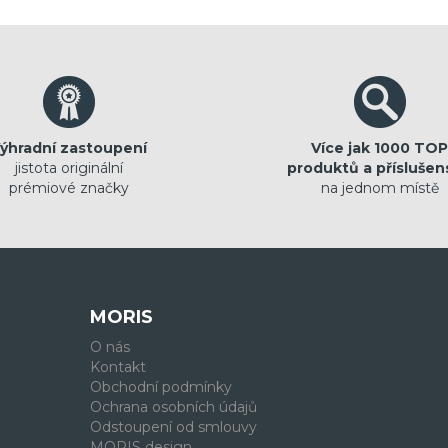
ýhradní zastoupení
Více jak 1000 TOP
jistota originální
produktů a příslušen
prémiové značky
na jednom místě
MORIS
O nás
Kontakt
Obchodní podmínky
Ochrana osobních údajů
Odstoupení od smlouvy
MORIS design