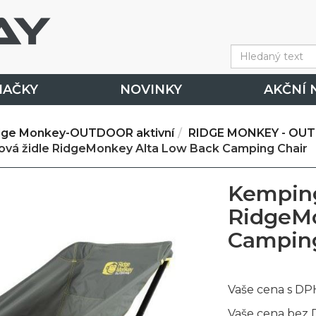
NAČKY
NOVINKY
AKČNÍ 
dge Monkey-OUTDOOR aktivní
RIDGE MONKEY - OUT
vá židle RidgeMonkey Alta Low Back Camping Chair
Kemping
RidgeMo
Camping
Vaše cena s DP
Vaše cena bez