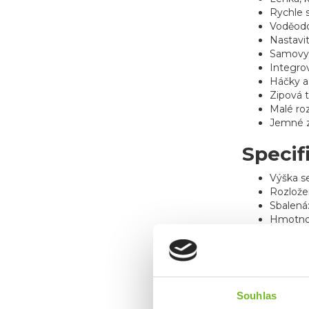
Rychle s
Voděodo
Nastavi
Samovyr
Integro
Háčky a 
Zipová t
Malé ro
Jemné 
Specif
Výška s
Rozlože
Sbalená:
Hmotnos
Max. zat
Materi
Souhlas