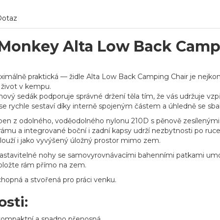
Dotaz
Monkey Alta Low Back Camp
ximálně praktická — židle Alta Low Back Camping Chair je nejkomp
o život v kempu.
ový sedák podporuje správné držení těla tím, že vás udržuje vzpří
 se rychle sestaví díky interně spojeným částem a úhledně se sbal
ben z odolného, voděodolného nylonu 210D s pěnově zesílenými 
k rámu a integrované boční i zadní kapsy udrží nezbytnosti po ru
slouží i jako vyvýšený úložný prostor mimo zem.
nastavitelné nohy se samovyrovnávacími bahenními patkami umo
oložte rám přímo na zem.
hopná a stvořená pro práci venku.
osti:
kompaktní a snadno přenosná