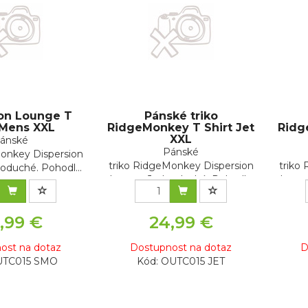
ion Lounge T
Pánské triko
 Mens XXL
RidgeMonkey T Shirt Jet
Ridg
XXL
ánské
Pánské
onkey Dispersion
triko RidgeMonkey Dispersion
triko
duché. Pohodl...
LoungeJednoduché. Pohodl...
Loung
,99 €
24,99 €
ost na dotaz
Dostupnost na dotaz
D
UTC015 SMO
Kód: OUTC015 JET