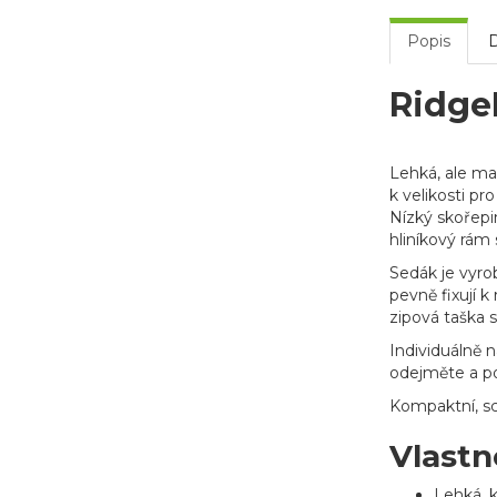
Popis
Ridge
Lehká, ale ma
k velikosti pr
Nízký skořepin
hliníkový rám
Sedák je vyro
pevně fixují 
zipová taška 
Individuálně 
odejměte a p
Kompaktní, sc
Vlastn
Lehká, 