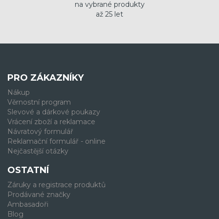
na vybrané produkty
až 25 let
PRO ZÁKAZNÍKY
Nákup
Věrnostní program
Slevové a dárkové poukazy
Vrácení zboží a reklamace
Návratový formulář
Reklamační formulář - online
Nejčastější otázky
OSTATNÍ
Záruky a registrace produktů
Prodávané značky
Ambasadoři
Blog