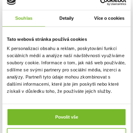
Dotaz
Mohlo by Vás zajímat
Souhlas
Detaily
Více o cookies
Tato webová stránka používá cookies
K personalizaci obsahu a reklam, poskytování funkcí
sociálních médií a analýze naší návštěvnosti využíváme
soubory cookie. Informace o tom, jak náš web používáte,
sdílíme se svými partnery pro sociální média, inzerci a
analýzy. Partneři tyto údaje mohou zkombinovat s
dalšími informacemi, které jste jim poskytli nebo které
získali v důsledku toho, že používáte jejich služby.
Ruční svítilna Ledlenser P5R Pro
Ruční svítilna Ledlenser P5R ProAť už se věnuješ údržbě
vozi...
Povolit vše