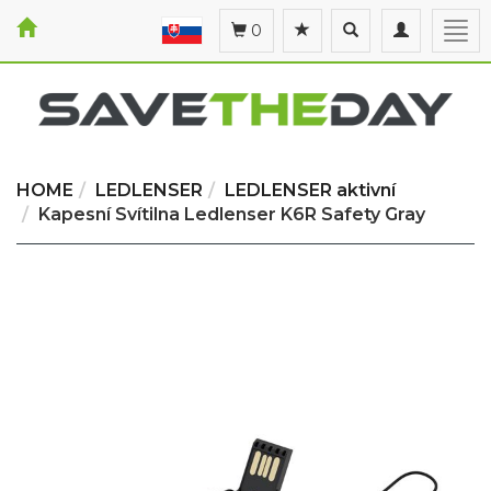
Toggle
Toggle
Togg
0
search
navigation
navi
HOME
LEDLENSER
LEDLENSER aktivní
Kapesní Svítilna Ledlenser K6R Safety Gray