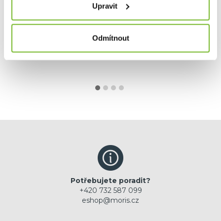
Upravit
89,90 €
Odmítnout
Skladem: posledních 41 ks
Kód: 503101
Potřebujete poradit?
+420 732 587 099
eshop@moris.cz