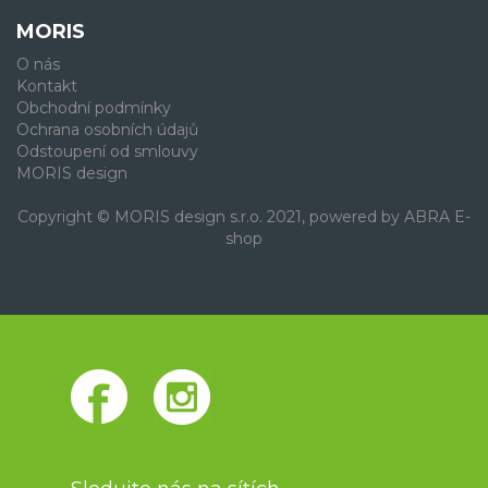
MORIS
O nás
Kontakt
Obchodní podmínky
Ochrana osobních údajů
Odstoupení od smlouvy
MORIS design
Copyright © MORIS design s.r.o. 2021, powered by
ABRA E-
shop