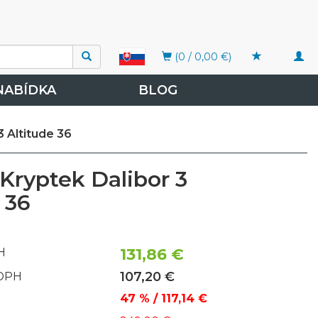
Togg
(0 / 0,00 €)
navi
NABÍDKA
BLOG
3 Altitude 36
Kryptek Dalibor 3
 36
131,86 €
H
107,20 €
 DPH
47 % / 117,14 €