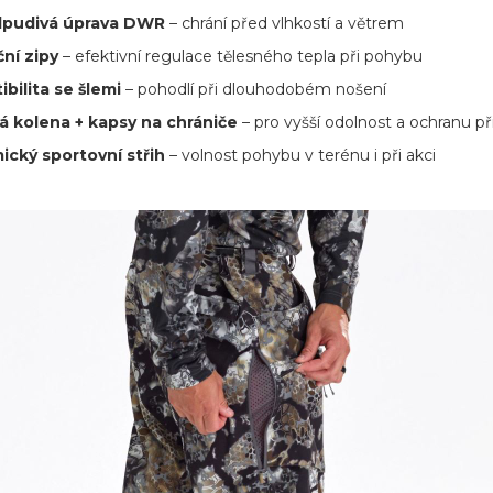
pudivá úprava DWR
– chrání před vlhkostí a větrem
ční zipy
– efektivní regulace tělesného tepla při pohybu
bilita se šlemi
– pohodlí při dlouhodobém nošení
á kolena + kapsy na chrániče
– pro vyšší odolnost a ochranu př
cký sportovní střih
– volnost pohybu v terénu i při akci