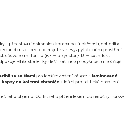
y – představují dokonalou kombinaci funkčnosti, pohodlí a
r v ranní mlze, nebo operujete v nevyzpytatelném prostředí,
strečového materiálu (87 % polyester / 13 % spandex),
puzuje vlhkost a lehký déšť, zatímco prodyšnost umožňujě
ibilita se šlemi
pro lepší rozložení zátěže a
laminované
i
kapsy na kolenní chrániče
, ideální pro taktické nasazení
ytečného objemu. Od tichého plížení lesem po náročný horský