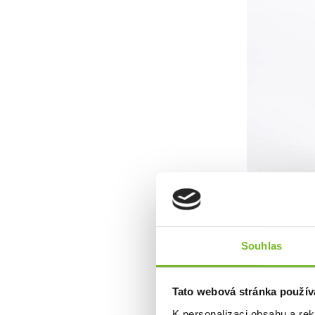
Souhlas
Ventilační zip
Tato webová stránka použív
K personalizaci obsahu a re