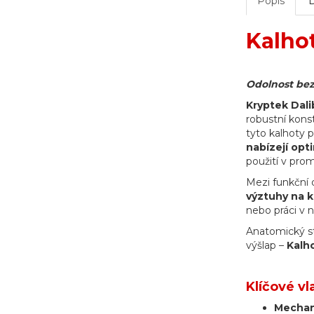
Popis
Kalhot
Odolnost bez
Kryptek Dalib
robustní kons
tyto kalhoty 
nabízejí opt
použití v prom
Mezi funkční d
výztuhy na 
nebo práci v 
Anatomický st
výšlap –
Kalh
Klíčové vl
Mechani