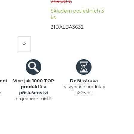
249,00 €
Skladem posledních 3
ks
21DALBA3632
ení
Více jak 1000 TOP
Delší záruka
produktů a
na vybrané produkty
y
příslušenství
až 25 let
na jednom místě