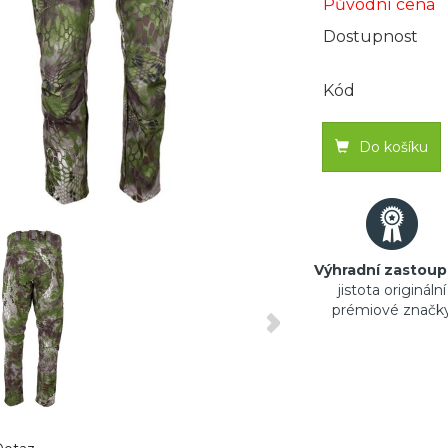
Původní cena
Dostupnost
Kód
Do košíku
Výhradní zastoup
jistota originální
prémiové značk