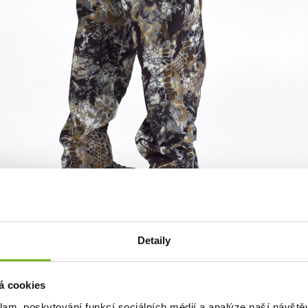
Detaily
y pro efektivní regulaci tělesného tepla při pohybu.
á cookies
klam, poskytování funkcí sociálních médií a analýze naší návšt