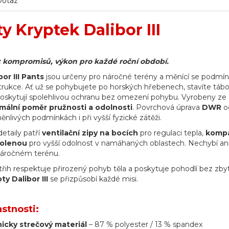
Dotaz
y Kryptek Dalibor III
 kompromisů, výkon pro každé roční období.
or III Pants
jsou určeny pro náročné terény a měnící se podmínk
trukce. Ať už se pohybujete po horských hřebenech, stavíte tábo
poskytují spolehlivou ochranu bez omezení pohybu. Vyrobeny ze 
imální poměr pružnosti a odolnosti
. Povrchová úprava
DWR
od
ěnlivých podmínkách i při vyšší fyzické zátěži.
etaily patří
ventilační zipy na bocích
pro regulaci tepla,
kompat
kolenou
pro vyšší odolnost v namáhaných oblastech. Nechybí an
náročném terénu.
řih respektuje přirozený pohyb těla a poskytuje pohodlí bez zb
oty
Dalibor III
se přizpůsobí každé misi.
astnosti:
cky strečový materiál
– 87 % polyester / 13 % spandex