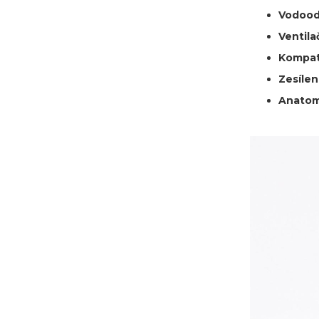
Vodood
Ventila
Kompati
Zesílen
Anatomi