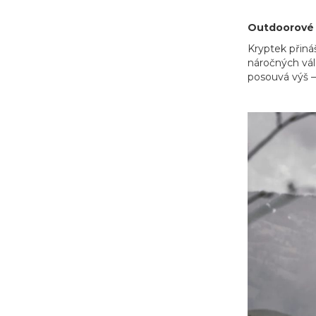
Outdoorové v
Kryptek přiná
náročných vál
posouvá výš –