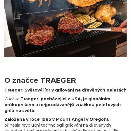
O značce TRAEGER
Traeger: Světový lídr v grilování na dřevěných peletách
Značka
Traeger, pocházející z USA, je globálním
průkopníkem a nejprodávanější značkou peletových
grilů na světě
.
Založena v roce 1985 v Mount Angel v Oregonu
,
přinesla revoluční technologii grilování na dřevěných
peletách, která změnila způsob, jakým lidé připravují jídlo.