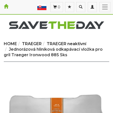
Toggle
Toggle
Togg
0
search
navigation
navi
HOME
TRAEGER
TRAEGER neaktivní
Jednorázová hliníková odkapávací vložka pro
gril Traeger Ironwood 885 5ks