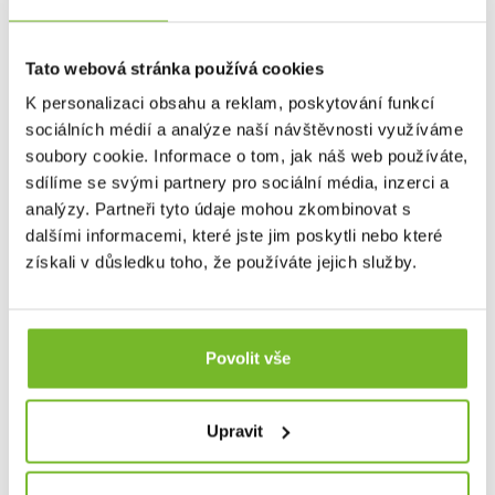
profesionály.
Traeger – král peletových grilů
přináší to nejlepší z
Tato webová stránka používá cookies
americké tradice grilování a zároveň moderní technologie
pro každodenní použití. Přidejte se k milionům spokojených
K personalizaci obsahu a reklam, poskytování funkcí
uživatelů a zažijte na vlastní kůži, proč je Traeger
sociálních médií a analýze naší návštěvnosti využíváme
celosvětovým lídrem.
Grilujte s Traegerem a buďte
soubory cookie. Informace o tom, jak náš web používáte,
součástí globální komunity grilovacích nadšenců!
🌍🔥
sdílíme se svými partnery pro sociální média, inzerci a
analýzy. Partneři tyto údaje mohou zkombinovat s
WELCOME TO
dalšími informacemi, které jste jim poskytli nebo které
získali v důsledku toho, že používáte jejich služby.
TRAEGERHOOD!
Povolit vše
Upravit