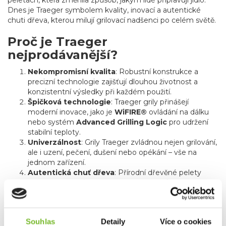
Dnes je Traeger symbolem kvality, inovací a autentické
chuti dřeva, kterou milují grilovací nadšenci po celém světě.
Proč je Traeger
nejprodávanější?
Nekompromisní kvalita
: Robustní konstrukce a
precizní technologie zajišťují dlouhou životnost a
konzistentní výsledky při každém použití.
Špičková technologie
: Traeger grily přinášejí
moderní inovace, jako je
WiFIRE®
ovládání na dálku
nebo systém
Advanced Grilling Logic
pro udržení
stabilní teploty.
Univerzálnost
: Grily Traeger zvládnou nejen grilování,
ale i uzení, pečení, dušení nebo opékání – vše na
jednom zařízení.
Autentická chuť dřeva
: Přírodní dřevěné pelety
dodávají pokrmům jedinečnou chuť a vůni, kterou
tradiční grily nedokážou napodobit.
Důvěra milionů
: Jako nejprodávanější značka
peletových grilů celosvětově je Traeger volbou číslo
Souhlas
Detaily
Více o cookies
jedna pro milovníky grilování, od začátečníků až po