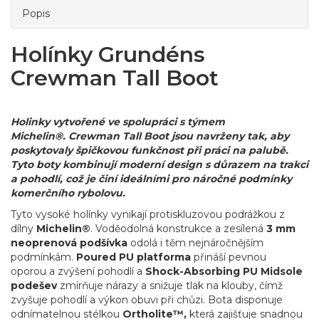
Popis
Holínky Grundéns
Crewman Tall Boot
Holinky vytvořené ve spolupráci s týmem
Michelin®. Crewman Tall Boot jsou navrženy tak, aby
poskytovaly špičkovou funkčnost při práci na palubě.
Tyto boty kombinují moderní design s důrazem na trakci
a pohodlí, což je činí ideálními pro náročné podmínky
komerčního rybolovu.
Tyto vysoké holínky vynikají protiskluzovou podrážkou z
dílny
Michelin®
. Voděodolná konstrukce a zesílená
3 mm
neoprenová podšívka
odolá i těm nejnáročnějším
podmínkám.
Poured PU platforma
přináší pevnou
oporou a zvýšení pohodlí a
Shock-Absorbing PU
Midsole
podešev
zmírňuje nárazy a snižuje tlak na klouby, čímž
zvyšuje pohodlí a výkon obuvi při chůzi. Bota disponuje
odnímatelnou stélkou
Ortholite™,
která zajišťuje snadnou