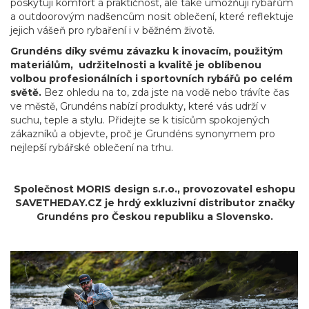
poskytují komfort a praktičnost, ale také umožňují rybářům
a outdoorovým nadšencům nosit oblečení, které reflektuje
jejich vášeň pro rybaření i v běžném životě.
Grundéns díky svému závazku k inovacím, použitým
materiálům, udržitelnosti a kvalitě je oblíbenou
volbou profesionálních i sportovních rybářů po celém
světě.
Bez ohledu na to, zda jste na vodě nebo trávíte čas
ve městě, Grundéns nabízí produkty, které vás udrží v
suchu, teple a stylu. Přidejte se k tisícům spokojených
zákazníků a objevte, proč je Grundéns synonymem pro
nejlepší rybářské oblečení na trhu.
Společnost MORIS design s.r.o.,
provozovatel
eshopu
SAVETHEDAY.CZ je hrdý exkluzivní distributor značky
Grundéns pro Českou republiku a Slovensko.