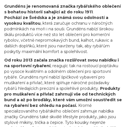
Grundéns je renomovaná značka rybářského oblečení
s bohatou historií sahající až do roku 1911
.
Pochází ze Švédska a je známá svou odolností a
vysokou kvalitou
, která zaručuje ochranu v náročných
podmínkách na moři i na souši. Grundéns nabízí širokou
škálu produktů více než sto let oblečení pro komerční
rybolov, včetně nepromokavých bund, kalhot, rukavic a
dalších doplňků, které jsou navrženy tak, aby rybářům
poskytly maximální komfort a spolehlivost.
Od roku 2013 začala značka rozšiřovat svou nabídku i
na sportovní rybaření
, reagujíc tak na rostoucí poptávku
po vysoce kvalitním a odolném oblečení pro sportovní
rybáře. Grundéns nyní nabízí špičkové vybavení pro
muškaření a přívlač, které splňuje náročné požadavky
rybářů hledajících precizní a spolehlivé produkty.
Produkty
pro muškaření a přívlač zahrnují vše od technických
bund a až po broďáky, které vám umožní soustředit se
na rybaření bez ohledu na počasí.
Kromě
specializovaného rybářského oblečení zahrnuje nabídka
značky Grundéns také skvělé lifestyle produkty, jako jsou
stylové mikiny, trička a čepice. Tyto kousky nejenže