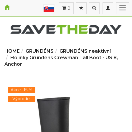
Toggle
Toggle
Togg
0
search
navigation
navi
HOME
GRUNDÉNS
GRUNDÉNS neaktivní
Holínky Grundéns Crewman Tall Boot - US 8,
Anchor
Akce -15 %
Výprodej