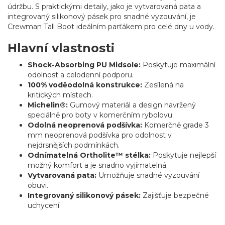
údržbu. S praktickými detaily, jako je vytvarovaná pata a
integrovaný silikonový pásek pro snadné vyzouvání, je
Crewman Tall Boot ideálním parťákem pro celé dny u vody.
Hlavní vlastnosti
Shock-Absorbing PU
Midsole:
Poskytuje maximální
odolnost a celodenní podporu.
100% voděodolná konstrukce:
Zesílená na
kritických místech.
Michelin®:
Gumový materiál a design navržený
speciálně pro boty v komerčním rybolovu.
Odolná neoprenová podšívka:
Komerčně grade 3
mm neoprenová podšívka pro odolnost v
nejdrsnějších podmínkách.
Odnímatelná Ortholite™ stélka:
Poskytuje nejlepší
možný komfort a je snadno vyjímatelná.
Vytvarovaná pata:
Umožňuje snadné vyzouvání
obuvi.
Integrovaný silikonový pásek:
Zajišťuje bezpečné
uchycení.