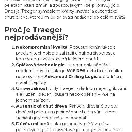
peletách, která změnila způsob, jakým lidé připravují jídlo.
Dnes je Traeger symbolem kvality, inovací a autentické
chuti dřeva, kterou milují grilovací nadšenci po celém světě.
Proč je Traeger
nejprodávanější?
Nekompromisní kvalita
: Robustní konstrukce a
precizní technologie zajišťují dlouhou životnost a
konzistentní výsledky při každém použití.
Špičková technologie
: Traeger grily přinášejí
moderní inovace, jako je
WiFIRE®
ovládání na dálku
nebo systém
Advanced Grilling Logic
pro udržení
stabilní teploty.
Univerzálnost
: Grily Traeger zvládnou nejen grilování,
ale i uzení, pečení, dušení nebo opékání – vše na
jednom zařízení.
Autentická chuť dřeva
: Přírodní dřevěné pelety
dodávají pokrmům jedinečnou chuť a vůni, kterou
tradiční grily nedokážou napodobit.
Důvěra milionů
: Jako nejprodávanější značka
peletových grilů celosvětově je Traeger volbou číslo