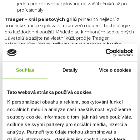
jedna pro milovníky grilování, od začátečníků až po
profesionály.
Traeger – král peletových grilů
přináší to nejlepší z
americké tradice grilování a zároveň moderní technologie
pro každodenní použití. Přidejte se k milionům spokojených
uživatelů a zažijte na vlastní kůži, proč je Traeger
celosvětovým lídrem.
Grilujte s Traegerem a buďte
součástí globální komunity grilovacích nadšenců!
🌍🔥
Souhlas
Detaily
Více o cookies
WELCOME TO
TRAEGERHOOD!
Tato webová stránka používá cookies
K personalizaci obsahu a reklam, poskytování funkcí
sociálních médií a analýze naší návštěvnosti využíváme
soubory cookie. Informace o tom, jak náš web používáte,
sdílíme se svými partnery pro sociální média, inzerci a
analýzy. Partneři tyto údaje mohou zkombinovat s
dalšími informacemi, které jste jim poskytli nebo které