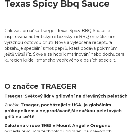
Texas Spicy Bbq Sauce
Grilovací omáčka Traeger Texas Spicy BBQ Sauce je
inspirována autentickými texaskými BBQ omáčkami s
výraznou octovou chutí. Nová a vylepšená receptura
obsahuje speciální směs pepřů, která dodává pokrmům
ještě větší říz. Skvěle se hodí k marinování nebo dochucení
kuřecích křídel, trhaného vepřového a dalších specialit.
O značce TRAEGER
Traeger: Světový lídr v grilování na dřevěných peletách
Značka
Traeger, pocházející z USA, je globálním
průkopníkem a nejprodávanější značkou peletových
grilů na světě
.
Založena v roce 1985 v Mount Angel v Oregonu
,
přinesla revoluční technologii grilování na dřevěných