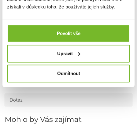
získali v důsledku toho, že používáte jejich služby.
Povolit vše
Společnost MORIS design s.r.o.,
provozovatel eshopu
SAVETHEDAY.CZ je hrdý exkluzivní distributor značky
TRAEGER pro Českou republiku a Slovensko.
Upravit
Odmítnout
Dotaz
Mohlo by Vás zajímat