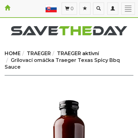
Toggle
Toggle
Togg
0
search
navigation
navi
HOME
TRAEGER
TRAEGER aktivní
Grilovací omáčka Traeger Texas Spicy Bbq
Sauce