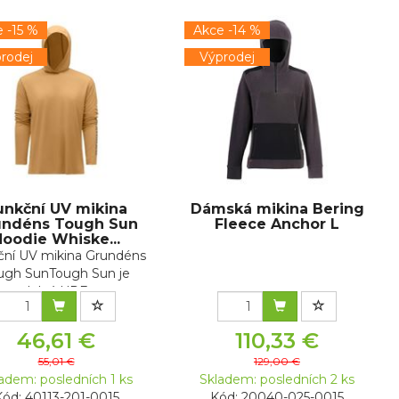
 -15 %
Akce -14 %
rodej
Výprodej
unkční UV mikina
Dámská mikina Bering
undéns Tough Sun
Fleece Anchor L
oodie Whiske...
ční UV mikina Grundéns
ugh SunTough Sun je
odolná UPF ...
46,61 €
110,33 €
55,01 €
129,00 €
adem: posledních 1 ks
Skladem: posledních 2 ks
ód: 40113-201-0015
Kód: 20040-025-0015