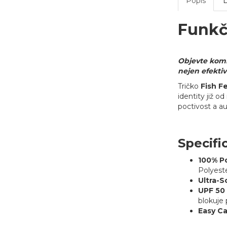
Popis
Funkčn
Objevte komb
nejen efektiv
Tričko
Fish F
identity již 
poctivost a a
Specifi
100% Po
Polyeste
Ultra-S
UPF 50 
blokuje
Easy Ca