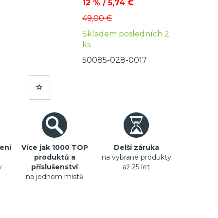
12 % / 5,74 €
49,00 €
Skladem posledních 2
ks
50085-028-0017
ení
Více jak 1000 TOP
Delší záruka
produktů a
na vybrané produkty
y
příslušenství
až 25 let
na jednom místě