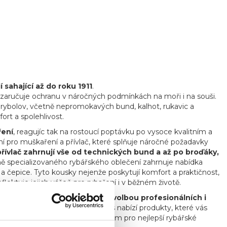
sahající až do roku 1911
.
á zaručuje ochranu v náročných podmínkách na moři i na souši.
í rybolov, včetně nepromokavých bund, kalhot, rukavic a
ort a spolehlivost.
ření
, reagujíc tak na rostoucí poptávku po vysoce kvalitním a
í pro muškaření a přívlač, které splňuje náročné požadavky
řívlač zahrnují vše od technických bund a až po broďáky,
 specializovaného rybářského oblečení zahrnuje nabídka
a a čepice. Tyto kousky nejenže poskytují komfort a praktičnost,
ektuje jejich vášeň pro rybaření i v běžném životě.
nosti a kvalitě je oblíbenou volbou profesionálních i
 trávíte čas ve městě, Grundéns nabízí produkty, které vás
bjevte, proč je Grundéns synonymem pro nejlepší rybářské