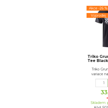
Akce -26 %
Výprodej
Triko Gr
Tee Black
Triko Gr
variace n
motto
33
4
Skladem: 
Kód: 50