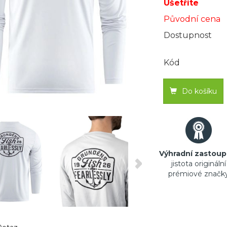
Ušetříte
Původní cena
Dostupnost
Kód
Do košíku
Výhradní zastoup
jistota originální
prémiové značk