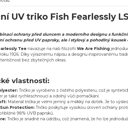
Dotaz
í UV triko Fish Fearlessly L
inaci ochrany před sluncem a moderního designu s funkčním 
ní ochranu před UV paprsky, ale i stylový a pohodlný kousek 
earlessly Tee
navazuje na naši filozofii
We Are Fishing
jednoduc
od roku 1926. Díky výraznému nápisu a designu inspirovanému tradi
utentičnost bez zbytečných okras.
cké vlastnosti:
lyester:
Tričko je vyrobeno z čistého polyesteru, což je syntet
r je také rychleschnoucí a odolný vůči pomačkání.
oft:
Materiál trička je velmi jemný a měkký na dotek. Je to výsle
Sun Protection:
Tričko poskytuje vysokou úroveň ochrany prot
 přibližně 98% UVB paprsků.
re:
Tričko je snadné na údržbu, což znamená, že ho lze jednoduše 