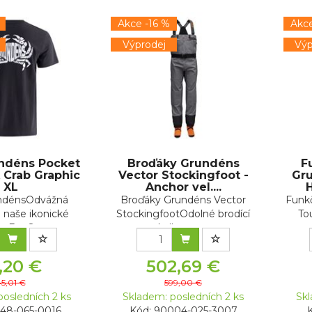
Akce -16 %
Akce
Výprodej
Výp
undéns Pocket
Broďáky Grundéns
F
 Crab Graphic
Vector Stockingfoot -
Gr
XL
Anchor vel....
H
undénsOdvážná
Broďáky Grundéns Vector
Funk
a naše ikonické
StockingfootOdolné brodící
To
 Eat Se...
kalhoty n...
,20 €
502,69 €
5,01 €
599,00 €
posledních 2 ks
Skladem: posledních 2 ks
Skl
148-065-0016
Kód: 90004-025-3007
K