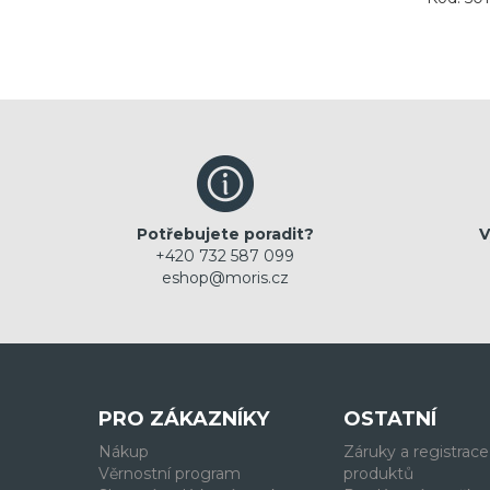
Potřebujete poradit?
V
+420 732 587 099
eshop@moris.cz
PRO ZÁKAZNÍKY
OSTATNÍ
Nákup
Záruky a registrace
Věrnostní program
produktů