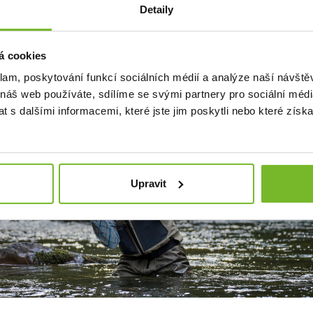
hu.
Detaily
t MORIS design s.r.o.,
provozovatel
eshopu SAVETHEDAY.CZ
á cookies
Českou republiku a Sl
klam, poskytování funkcí sociálních médií a analýze naší návšt
 náš web používáte, sdílíme se svými partnery pro sociální média
 s dalšími informacemi, které jste jim poskytli nebo které získa
Upravit