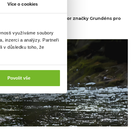
Více o cookies
 je hrdý exkluzivní distributor značky Grundéns pro
ovensko.
ěvnosti využíváme soubory
, inzerci a analýzy. Partneři
li v důsledku toho, že
Povolit vše