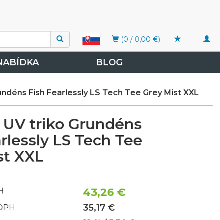
Togg
(0 / 0,00 €)
navi
NABÍDKA
BLOG
undéns Fish Fearlessly LS Tech Tee Grey Mist XXL
 UV triko Grundéns
rlessly LS Tech Tee
st XXL
43,26 €
H
35,17 €
 DPH