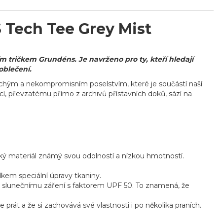
S Tech Tee Grey Mist
tričkem Grundéns. Je navrženo pro ty, kteří hledají
oblečení.
hým a nekompromisním poselstvím, které je součástí naší
cí, převzatému přímo z archivů přístavních doků, sází na
ický materiál známý svou odolností a nízkou hmotností.
dkem speciální úpravy tkaniny.
i slunečnímu záření s faktorem UPF 50. To znamená, že
prát a že si zachovává své vlastnosti i po několika praních.