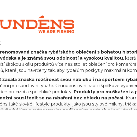
E
renomovaná značka rybářského oblečení s bohatou historií 
védska a je známá svou odolností a vysokou kvalitou
, kter
zí širokou škálu produktů více než sto let oblečení pro komerčn
ků, které jsou navrženy tak, aby rybářům poskytly maximální komf
 začala značka rozšiřovat svou nabídku i na sportovní ryba
ení pro sportovní rybáře. Grundéns nyní nabízí špičkové vybaven
cích precizní a spolehlivé produkty.
Produkty pro muškaření a p
ožní soustředit se na rybaření bez ohledu na počasí.
Kromě
s také skvělé lifestyle produkty, jako jsou stylové mikiny, tričk
ňují rybářům a outdoorovým nadšencům nosit oblečení, které refl
y svému závazku k inovacím, použitým materiálům, udržitel
rybářů po celém světě.
Bez ohledu na to, zda jste na vodě nebo
, teple a stylu. Přidejte se k tisícům spokojených zákazníků a o