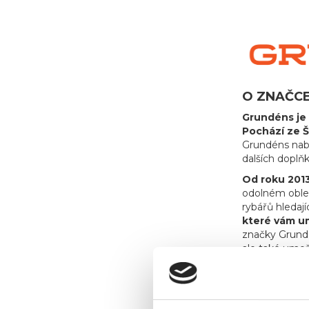
O ZNAČC
Grundéns je 
Pochází ze Š
Grundéns nabí
dalších doplň
Od roku 2013
odolném obleč
rybářů hledají
které vám um
značky Grundén
ale také umož
Grundéns dík
sportovních 
udrží v suchu