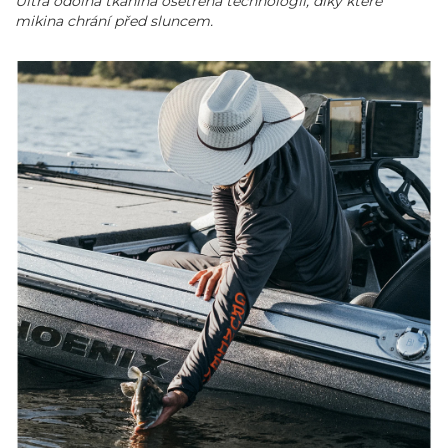
Ultra odolná tkanina ošetřena technologií, díky které
mikina chrání před sluncem.