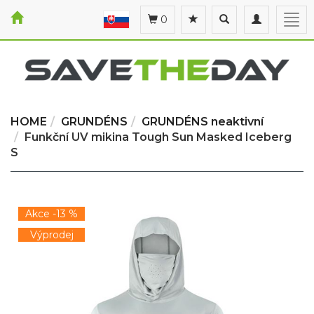
Toggle
Toggle
Togg
0
search
navigation
navi
HOME
GRUNDÉNS
GRUNDÉNS neaktivní
Funkční UV mikina Tough Sun Masked Iceberg
S
Akce -13 %
Výprodej