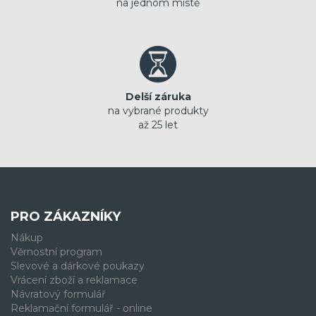
na jednom místě
Delší záruka
na vybrané produkty
až 25 let
PRO ZÁKAZNÍKY
Nákup
Věrnostní program
Slevové a dárkové poukazy
Vrácení zboží a reklamace
Návratový formulář
Reklamační formulář - online