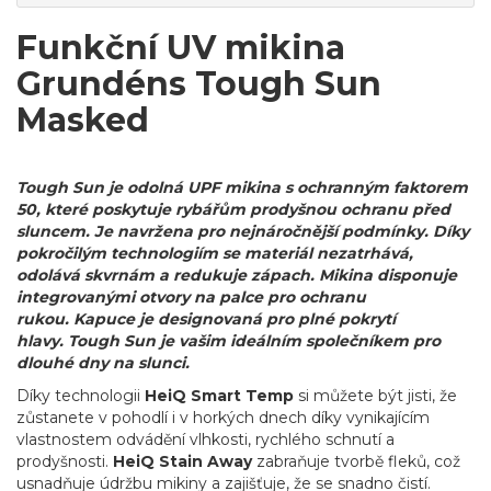
Funkční UV mikina
Grundéns Tough Sun
Masked
Tough Sun je odolná UPF mikina s ochranným faktorem
50, které poskytuje rybářům prodyšnou ochranu před
sluncem. Je navržena pro nejnáročnější podmínky. Díky
pokročilým technologiím se materiál nezatrhává,
odolává skvrnám a redukuje zápach. Mikina disponuje
integrovanými otvory na palce pro ochranu
rukou. Kapuce je designovaná pro plné pokrytí
hlavy
. Tough Sun je vašim ideálním společníkem pro
dlouhé dny na slunci.
Díky technologii
HeiQ Smart Temp
si můžete být jisti, že
zůstanete v pohodlí i v horkých dnech díky vynikajícím
vlastnostem odvádění vlhkosti, rychlého schnutí a
prodyšnosti.
HeiQ Stain Away
zabraňuje tvorbě fleků, což
usnadňuje údržbu mikiny a zajišťuje, že se snadno čistí.