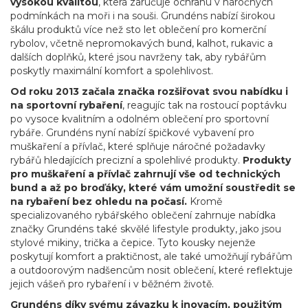
vysokou kvalitou
, která zaručuje ochranu v náročných
podmínkách na moři i na souši. Grundéns nabízí širokou
škálu produktů více než sto let oblečení pro komerční
rybolov, včetně nepromokavých bund, kalhot, rukavic a
dalších doplňků, které jsou navrženy tak, aby rybářům
poskytly maximální komfort a spolehlivost.
Od roku 2013 začala značka rozšiřovat svou nabídku i
na sportovní rybaření
, reagujíc tak na rostoucí poptávku
po vysoce kvalitním a odolném oblečení pro sportovní
rybáře. Grundéns nyní nabízí špičkové vybavení pro
muškaření a přívlač, které splňuje náročné požadavky
rybářů hledajících precizní a spolehlivé produkty.
Produkty
pro muškaření a přívlač zahrnují vše od technických
bund a až po broďáky, které vám umožní soustředit se
na rybaření bez ohledu na počasí.
Kromě
specializovaného rybářského oblečení zahrnuje nabídka
značky Grundéns také skvělé lifestyle produkty, jako jsou
stylové mikiny, trička a čepice. Tyto kousky nejenže
poskytují komfort a praktičnost, ale také umožňují rybářům
a outdoorovým nadšencům nosit oblečení, které reflektuje
jejich vášeň pro rybaření i v běžném životě.
Grundéns díky svému závazku k inovacím, použitým