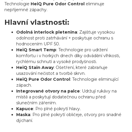
Technologie
HeiQ Pure Odor Control
eliminuje
nepříjemné zápachy.
Hlavní vlastnosti:
Odolná interlock pletenina
: Zajišťuje vysokou
odolnost proti zatrhávání + poskytuje ochranu s
hodnocením UPF 50.
HeiQ Smart Temp
: Technologie pro udržení
komfortu i v horkých dnech díky odvádění vlhkosti,
rychlému schnutí a vysoké prodyšnosti.
HeiQ Stain Away
: Ošetření, které zabraňuje
usazování nečistot a tvorbě skrvn.
HeiQ Pure Odor Control
: Technologie eliminující
zápach.
Integrované otvory na palce
: Udržují rukávy na
místě a poskytují dodatečnou ochranu před
slunečním zářením.
Kapuce
: Pro plné pokrytí hlavy.
Maska
: Pro plné pokrytí obličeje, otvory pro snadné
dýchaní.