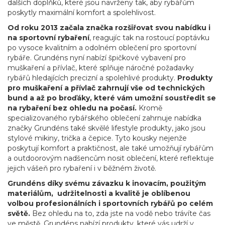
dalších doplňků, které jsou navrženy tak, aby rybářům
poskytly maximální komfort a spolehlivost.
Od roku 2013 začala značka rozšiřovat svou nabídku i
na sportovní rybaření
, reagujíc tak na rostoucí poptávku
po vysoce kvalitním a odolném oblečení pro sportovní
rybáře. Grundéns nyní nabízí špičkové vybavení pro
muškaření a přívlač, které splňuje náročné požadavky
rybářů hledajících precizní a spolehlivé produkty.
Produkty
pro muškaření a přívlač zahrnují vše od technických
bund a až po broďáky, které vám umožní soustředit se
na rybaření bez ohledu na počasí.
Kromě
specializovaného rybářského oblečení zahrnuje nabídka
značky Grundéns také skvělé lifestyle produkty, jako jsou
stylové mikiny, trička a čepice. Tyto kousky nejenže
poskytují komfort a praktičnost, ale také umožňují rybářům
a outdoorovým nadšencům nosit oblečení, které reflektuje
jejich vášeň pro rybaření i v běžném životě.
Grundéns díky svému závazku k inovacím, použitým
materiálům, udržitelnosti a kvalitě je oblíbenou
volbou profesionálních i sportovních rybářů po celém
světě.
Bez ohledu na to, zda jste na vodě nebo trávíte čas
ve městě, Grundéns nabízí produkty, které vás udrží v