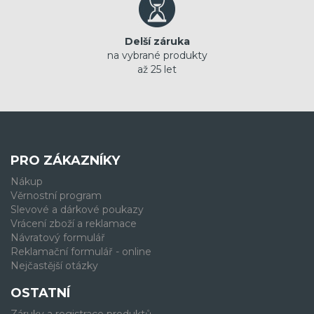
Delší záruka
na vybrané produkty
až 25 let
PRO ZÁKAZNÍKY
Nákup
Věrnostní program
Slevové a dárkové poukazy
Vrácení zboží a reklamace
Návratový formulář
Reklamační formulář - online
Nejčastější otázky
OSTATNÍ
Záruky a registrace produktů