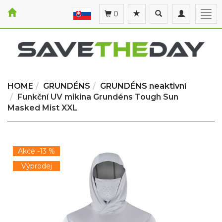
Toggle
Toggle
Togg
0
search
navigation
navi
HOME
GRUNDÉNS
GRUNDÉNS neaktivní
Funkční UV mikina Grundéns Tough Sun
Masked Mist XXL
Akce -13 %
Výprodej