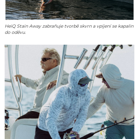
HeiQ Stain Away zabraňuje tvorbě skvrn a vpíjení se kapalin
do oděvu.