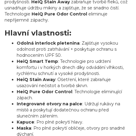
prodyšnosti.
HeiQ Stain Away
zabraňuje tvorbě fleků, což
usnadňuje údržbu mikiny a zajišťuje, že se snadno čistí.
Technologie
HeiQ Pure Odor Control
eliminuje
nepříjemné zápachy.
Hlavní vlastnosti:
Odolná interlock pletenina
: Zajišťuje vysokou
odolnost proti zatrhávání + poskytuje ochranu s
hodnocením UPF 50.
HeiQ Smart Temp
: Technologie pro udržení
komfortu i v horkých dnech díky odvádění vlhkosti,
rychlému schnutí a vysoké prodyšnosti.
HeiQ Stain Away
: Ošetření, které zabraňuje
usazování nečistot a tvorbě skrvn.
HeiQ Pure Odor Control
: Technologie eliminující
zápach.
Integrované otvory na palce
: Udržují rukávy na
místě a poskytují dodatečnou ochranu před
slunečním zářením.
Kapuce
: Pro plné pokrytí hlavy.
Maska
: Pro plné pokrytí obličeje, otvory pro snadné
dýchaní.