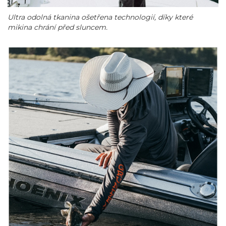
Ultra odolná tkanina ošetřena technologií, díky které
mikina chrání před sluncem.