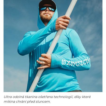
Ultra odolná tkanina ošetřena technologií, díky které
mikina chrání před sluncem.