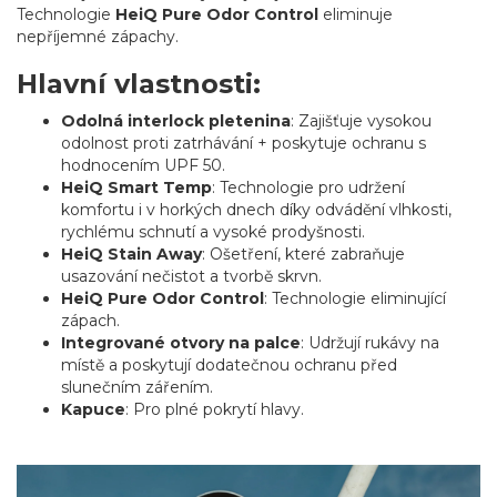
Technologie
HeiQ Pure Odor Control
eliminuje
nepříjemné zápachy.
Hlavní vlastnosti:
Odolná interlock pletenina
: Zajišťuje vysokou
odolnost proti zatrhávání + poskytuje ochranu s
hodnocením UPF 50.
HeiQ Smart Temp
: Technologie pro udržení
komfortu i v horkých dnech díky odvádění vlhkosti,
rychlému schnutí a vysoké prodyšnosti.
HeiQ Stain Away
: Ošetření, které zabraňuje
usazování nečistot a tvorbě skrvn.
HeiQ Pure Odor Control
: Technologie eliminující
zápach.
Integrované otvory na palce
: Udržují rukávy na
místě a poskytují dodatečnou ochranu před
slunečním zářením.
Kapuce
: Pro plné pokrytí hlavy.