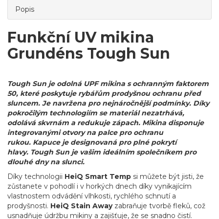
Popis
Funkční UV mikina
Grundéns Tough Sun
Tough Sun je odolná UPF mikina s ochranným faktorem
50, které poskytuje rybářům prodyšnou ochranu před
sluncem. Je navržena pro nejnáročnější podmínky. Díky
pokročilým technologiím se materiál nezatrhává,
odolává skvrnám a redukuje zápach. Mikina disponuje
integrovanými otvory na palce pro ochranu
rukou. Kapuce je designovaná pro plné pokrytí
hlavy
. Tough Sun je vašim ideálním společníkem pro
dlouhé dny na slunci.
Díky technologii
HeiQ Smart Temp
si můžete být jisti, že
zůstanete v pohodlí i v horkých dnech díky vynikajícím
vlastnostem odvádění vlhkosti, rychlého schnutí a
prodyšnosti.
HeiQ Stain Away
zabraňuje tvorbě fleků, což
usnadňuje údržbu mikiny a zajišťuje, že se snadno čistí.