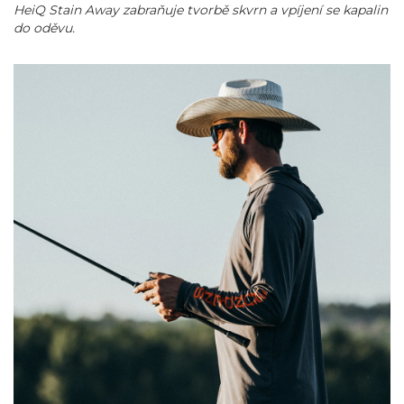
HeiQ Stain Away zabraňuje tvorbě skvrn a vpíjení se kapalin
do oděvu.