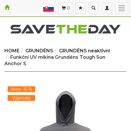
Toggle
Toggle
Togg
0
search
navigation
navi
HOME
GRUNDÉNS
GRUNDÉNS neaktivní
Funkční UV mikina Grundéns Tough Sun
Anchor S
Akce -15 %
Výprodej