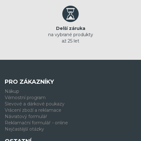
Delší záruka
na vybrané produkty
až 25 let
PRO ZÁKAZNÍKY
Nákup
Věrnostní program
Slevové a dárkové poukazy
Vrácení zboží a reklamace
Návratový formulář
Reklamační formulář - online
Nejčastější otázky