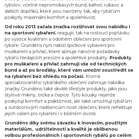
rybolov, včetně nepromokavých bund, kalhot, rukavic a
dalších doplňků, které jsou navrženy tak, aby rybářům
poskytly maximální komfort a spolehlivost.
Od roku 2013 začala značka rozšiřovat svou nabídku i
na sportovní rybaření
, reagujíc tak na rostoucí poptávku
po vysoce kvalitním a odolném oblečení pro sportovní
rybáře. Grundéns nyní nabízí špičkové vybavení pro
muškaření a přívlač, které splňuje náročné požadavky
rybářů hledajících precizní a spolehlivé produkty.
Produkty
pro muškaření a přívlač zahrnují vše od technických
bund a až po broďáky, které vám umožní soustředit se
na rybaření bez ohledu na počasí.
Kromě
specializovaného rybářského oblečení zahrnuje nabídka
značky Grundéns také skvělé lifestyle produkty, jako jsou
stylové mikiny, trička a čepice. Tyto kousky nejenže
poskytují komfort a praktičnost, ale také umožňují rybářům
a outdoorovým nadšencům nosit oblečení, které reflektuje
jejich vášeň pro rybaření i v běžném životě.
Grundéns díky svému závazku k inovacím, použitým
materiálům, udržitelnosti a kvalitě je oblíbenou
volbou profesionálních i sportovních rybářů po celém