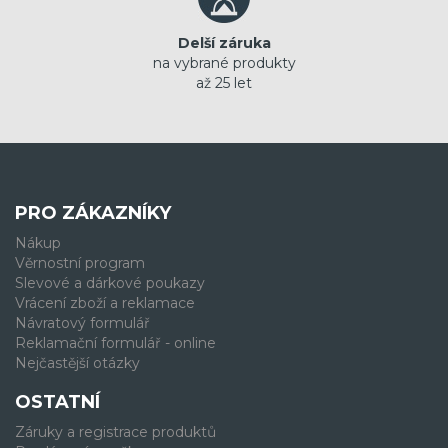
Delší záruka
na vybrané produkty
až 25 let
PRO ZÁKAZNÍKY
Nákup
Věrnostní program
Slevové a dárkové poukazy
Vrácení zboží a reklamace
Návratový formulář
Reklamační formulář - online
Nejčastější otázky
OSTATNÍ
Záruky a registrace produktů