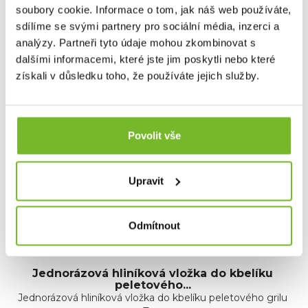
pomáháte pečovat o světové lesy.
soubory cookie. Informace o tom, jak náš web používáte,
sdílíme se svými partnery pro sociální média, inzerci a
Dotaz
analýzy. Partneři tyto údaje mohou zkombinovat s
dalšími informacemi, které jste jim poskytli nebo které
získali v důsledku toho, že používáte jejich služby.
Mohlo by Vás zajímat
Povolit vše
Upravit
Odmítnout
Jednorázová hliníková vložka do kbelíku
peletového...
Jednorázová hliníková vložka do kbelíku peletového grilu