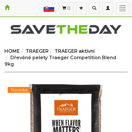
Toggle
Toggle
Togg
0
search
navigation
navi
HOME
TRAEGER
TRAEGER aktivní
Dřevěné pelety Traeger Competition Blend
9kg
Novinka