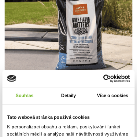
Certifikace FSC®
Souhlas
Detaily
Více o cookies
Forest Stewardship Council® je mezinárodní nevládní
organizace, která propaguje environmentálně vhodné,
společensky prospěšné a ekonomicky životaschopné
Tato webová stránka používá cookies
hospodaření v lesích světa. Dodáním zcela nové řady pelet
K personalizaci obsahu a reklam, poskytování funkcí
s certifikací FSC činí společnost Traeger obrovský krok
vpřed v oblasti udržitelnosti. Výběrem tohoto produktu
sociálních médií a analýze naší návštěvnosti využíváme