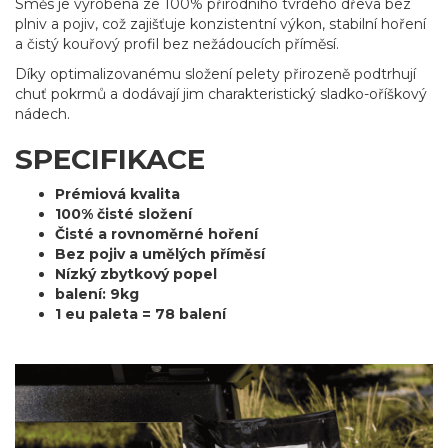
Směs je vyrobena ze 100% přírodního tvrdého dřeva bez
plniv a pojiv, což zajišťuje konzistentní výkon, stabilní hoření
a čistý kouřový profil bez nežádoucích příměsí.
Díky optimalizovanému složení pelety přirozeně podtrhují
chuť pokrmů a dodávají jim charakteristický sladko-oříškový
nádech.
SPECIFIKACE
Prémiová kvalita
100% čisté složení
Čisté a rovnoměrné hoření
Bez pojiv a umělých příměsí
Nízký zbytkový popel
balení: 9kg
1 eu paleta = 78 balení