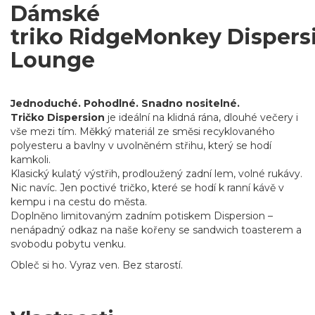
Dámské
triko RidgeMonkey Dispers
Lounge
Jednoduché. Pohodlné. Snadno nositelné.
Tričko Dispersion
je ideální na klidná rána, dlouhé večery i
vše mezi tím. Měkký materiál ze směsi recyklovaného
polyesteru a bavlny v uvolněném střihu, který se hodí
kamkoli.
Klasický kulatý výstřih, prodloužený zadní lem, volné rukávy.
Nic navíc. Jen poctivé tričko, které se hodí k ranní kávě v
kempu i na cestu do města.
Doplněno limitovaným zadním potiskem Dispersion –
nenápadný odkaz na naše kořeny se sandwich toasterem a
svobodu pobytu venku.
Obleč si ho. Vyraz ven. Bez starostí.