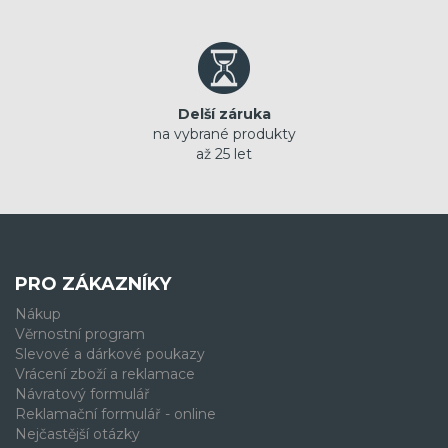
Delší záruka
na vybrané produkty
až 25 let
PRO ZÁKAZNÍKY
Nákup
Věrnostní program
Slevové a dárkové poukazy
Vrácení zboží a reklamace
Návratový formulář
Reklamační formulář - online
Nejčastější otázky