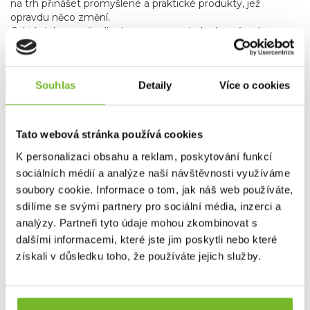
na trh přinášet promyšlené a praktické produkty, jež
opravdu něco změní.
Od té doby urazila dlouhou cestu – z jednoho nápadu
vyrostla v značku s širokou nabídkou kvalitního vybavení
dostupného za férové ceny.
Souhlas
Detaily
Více o cookies
Dotaz
Mohlo by Vás zajímat
Tato webová stránka používá cookies
K personalizaci obsahu a reklam, poskytování funkcí
sociálních médií a analýze naší návštěvnosti využíváme
soubory cookie. Informace o tom, jak náš web používáte,
sdílíme se svými partnery pro sociální média, inzerci a
analýzy. Partneři tyto údaje mohou zkombinovat s
dalšími informacemi, které jste jim poskytli nebo které
získali v důsledku toho, že používáte jejich služby.