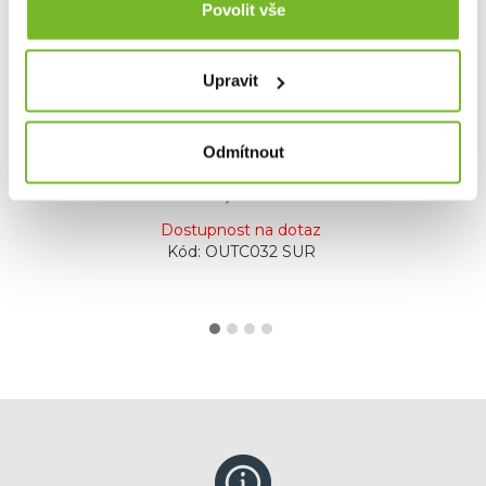
Povolit vše
Dámská mikina s kapucí RidgeMonkey Hoody
Surf XL
Dámská mikina s kapucí RidgeMonkey Dlouhý den
Upravit
venku? Oheň už...
Odmítnout
68,99 €
Dostupnost na dotaz
Kód: OUTC032 SUR