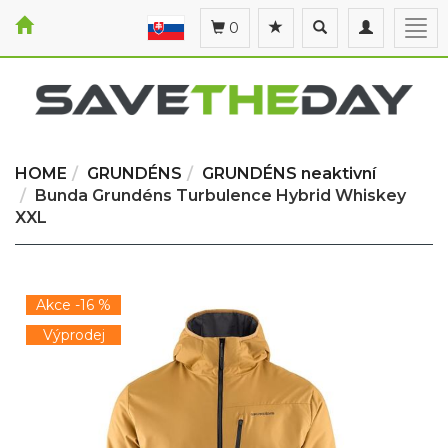
Toggle
Toggle
Togg
0
search
navigation
navi
HOME
GRUNDÉNS
GRUNDÉNS neaktivní
Bunda Grundéns Turbulence Hybrid Whiskey
XXL
Akce -16 %
Výprodej