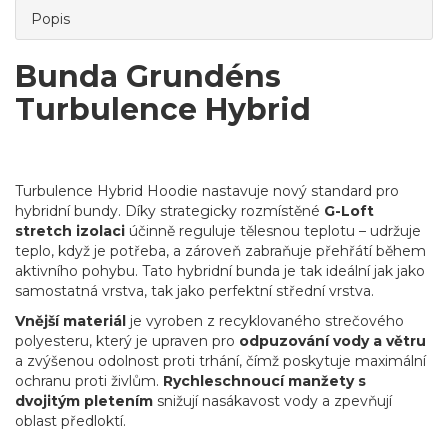
Popis
Bunda Grundéns
Turbulence Hybrid
Turbulence Hybrid Hoodie nastavuje nový standard pro
hybridní bundy. Díky strategicky rozmístěné
G-Loft
stretch izolaci
účinně reguluje tělesnou teplotu – udržuje
teplo, když je potřeba, a zároveň zabraňuje přehřátí během
aktivního pohybu. Tato hybridní bunda je tak ideální jak jako
samostatná vrstva, tak jako perfektní střední vrstva.
Vnější materiál
je vyroben z recyklovaného strečového
polyesteru, který je upraven pro
odpuzování vody a větru
a zvýšenou odolnost proti trhání, čímž poskytuje maximální
ochranu proti živlům.
Rychleschnoucí manžety s
dvojitým pletením
snižují nasákavost vody a zpevňují
oblast předloktí.