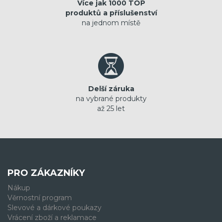
Více jak 1000 TOP
produktů a příslušenství
na jednom místě
Delší záruka
na vybrané produkty
až 25 let
PRO ZÁKAZNÍKY
Nákup
Věrnostní program
Slevové a dárkové poukazy
Vrácení zboží a reklamace