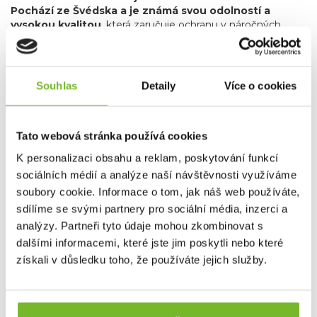
Pochází ze Švédska a je známá svou odolností a
vysokou kvalitou
, která zaručuje ochranu v náročných
podmínkách na moři i na souši. Grundéns nabízí širokou
škálu produktů více než sto let oblečení pro komerční
rybolov, včetně nepromokavých bund, kalhot, rukavic a
dalších doplňků, které jsou navrženy tak, aby rybářům
Souhlas
Detaily
Více o cookies
poskytly maximální komfort a spolehlivost.
Od roku 2013 začala značka rozšiřovat svou nabídku i
na sportovní rybaření
, reagujíc tak na rostoucí poptávku
Tato webová stránka používá cookies
po vysoce kvalitním a odolném oblečení pro sportovní
K personalizaci obsahu a reklam, poskytování funkcí
rybáře. Grundéns nyní nabízí špičkové vybavení pro
muškaření a přívlač, které splňuje náročné požadavky
sociálních médií a analýze naší návštěvnosti využíváme
rybářů hledajících precizní a spolehlivé produkty.
Produkty
soubory cookie. Informace o tom, jak náš web používáte,
pro muškaření a přívlač zahrnují vše od technických
sdílíme se svými partnery pro sociální média, inzerci a
bund a až po broďáky, které vám umožní soustředit se
analýzy. Partneři tyto údaje mohou zkombinovat s
na rybaření bez ohledu na počasí.
Kromě
dalšími informacemi, které jste jim poskytli nebo které
specializovaného rybářského oblečení zahrnuje nabídka
značky Grundéns také skvělé lifestyle produkty, jako jsou
získali v důsledku toho, že používáte jejich služby.
stylové mikiny, trička a čepice
. Tyto kousky nejenže
poskytují komfort a praktičnost, ale také umožňují rybářům
a outdoorovým nadšencům nosit oblečení, které reflektuje
jejich vášeň pro rybaření i v běžném životě.