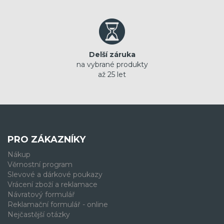
Delší záruka
na vybrané produkty
až 25 let
PRO ZÁKAZNÍKY
Nákup
Věrnostní program
Slevové a dárkové poukazy
Vrácení zboží a reklamace
Návratový formulář
Reklamační formulář - online
Nejčastější otázky