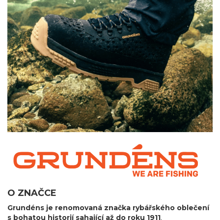
O ZNAČCE
Grundéns je renomovaná značka rybářského oblečení
s bohatou historií sahající až do roku 1911
.