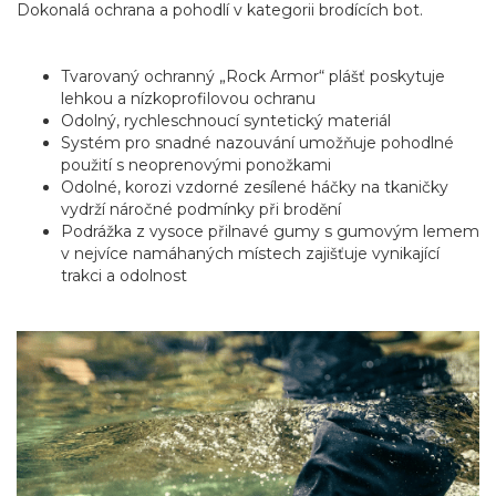
Dokonalá ochrana a pohodlí v kategorii brodících bot.
Tvarovaný ochranný „Rock Armor“ plášť poskytuje
lehkou a nízkoprofilovou ochranu
Odolný, rychleschnoucí syntetický materiál
Systém pro snadné nazouvání umožňuje pohodlné
použití s neoprenovými ponožkami
Odolné, korozi vzdorné zesílené háčky na tkaničky
vydrží náročné podmínky při brodění
Podrážka z vysoce přilnavé gumy s gumovým lemem
v nejvíce namáhaných místech zajišťuje vynikající
trakci a odolnost