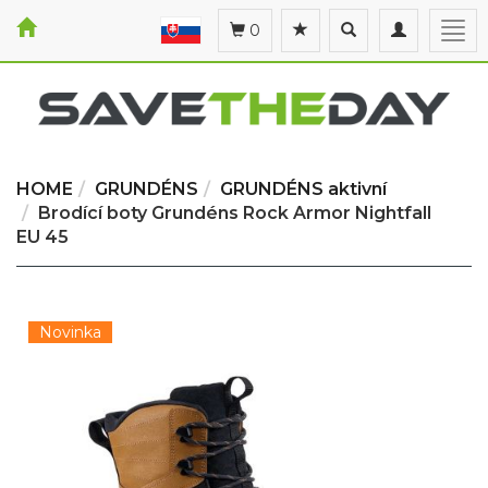
Toggle
Toggle
Togg
0
search
navigation
navi
HOME
GRUNDÉNS
GRUNDÉNS aktivní
Brodící boty Grundéns Rock Armor Nightfall
EU 45
Novinka