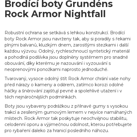
Brodící boty Grundéns
Rock Armor Nightfall
Robustní ochrana se setkává s lehkou konstrukcí. Brodící
boty Rock Armor jsou navrženy tak, aby si poradily s řekami
plnými balvanů, kluzkým dnem, zarostlými stezkami i další
každou výzvou. Odolný, rychleschnoucí syntetický materiál
a pohodlná podšívka jsou doplněny systémem pro snadné
obouvání, díky kterému je nazouvání i vyzouvání s
neoprenovými ponožkami naprosto jednoduché.
Tvarovaný, vysoce odolný štít Rock Armor chrání vaše nohy
před nárazy o kameny a oděrem, zatímco korozi odolné
háčky a šněrování zajišťují pevné a spolehlivé utažení i v
těch nejnáročnějších podmínkách.
Boty jsou vybaveny podrážkou z přilnavé gumy s vysokou
trakcí a zesíleným gumovým lemem v nejvíce namáhaných
místech. Rock Armor tak poskytuje neochvějnou stabilitu,
celodenní oporu a výjimečnou odolnost, kterou potřebujete
pro rybaření daleko za hranicí posledního náhozu.