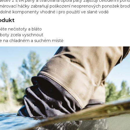
šev z EVA pěny a tvarovaná opora paty zajišťují celodenní pohod
šněrovací háčky zabraňují poškození neoprenových ponožek bro
odolné komponenty vhodné i pro použití ve slané vodě
odukt
ěte nečistoty a bláto
boty zcela vyschnout
te na chladném a suchém místě