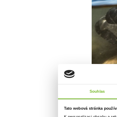
Voděodolný sv
Souhlas
Tato webová stránka použív
K personalizaci obsahu a re