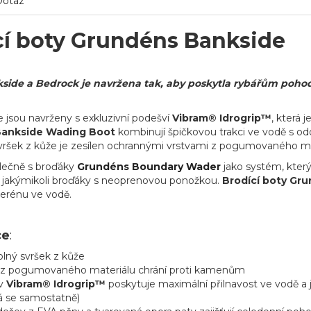
Dotaz
cí boty Grundéns Bankside
ide a Bedrock je navržena tak, aby poskytla rybářům pohodlné
 jsou navrženy s exkluzivní podešví
Vibram® Idrogrip™
, která
ankside Wading Boot
kombinují špičkovou trakci ve vodě s od
vršek z kůže je zesílen ochrannými vrstvami z pogumovaného m
lečně s broďáky
Grundéns
Boundary Wader
jako systém, který
s jakýmikoli broďáky s neoprenovou ponožkou.
Brodící boty Gr
erénu ve vodě.
ce
:
lný svršek z kůže
í z pogumovaného materiálu chrání proti kamenům
v
Vibram® Idrogrip™
poskytuje maximální přilnavost ve vodě a
á se samostatně)