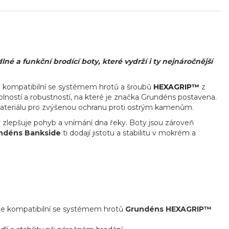
 a funkční brodící boty, které vydrží i ty nejnáročnější
 je kompatibilní se systémem hrotů a šroubů
HEXAGRIP™
z
olností a robustností, na které je značka Grundéns postavena.
ateriálu pro zvýšenou ochranu proti ostrým kamenům.
 zlepšuje pohyb a vnímání dna řeky. Boty jsou zároveň
undéns Bankside
ti dodají jistotu a stabilitu v mokrém a
 je kompatibilní se systémem hrotů
Grundéns HEXAGRIP™