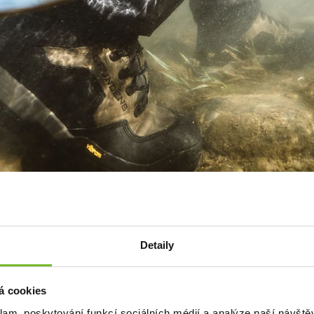
ršek z kůže.
Detaily
á cookies
klam, poskytování funkcí sociálních médií a analýze naší návšt