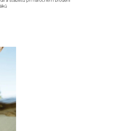
lí a stabilitu při náročném brodění
ďáků