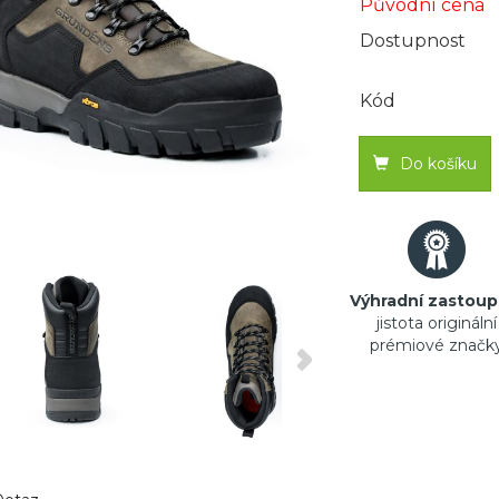
Původní cena
Dostupnost
Kód
Do košíku
Výhradní zastoup
jistota originální
prémiové značk