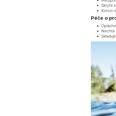
Mezipode
Skryté 
Korozi 
Péče o pr
Opláchn
Nechte 
Skladuj