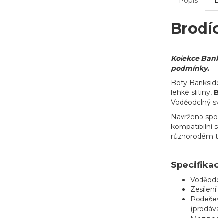
Popis
Brodí
Kolekce Banks
podmínky.
Boty Bankside
lehké slitiny,
B
Voděodolný s
Navrženo spo
kompatibilní 
různorodém t
Specifika
Voděodo
Zesílen
Podeše
(prodáv