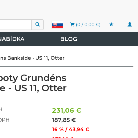
Togg
(0 / 0,00 €)
navi
NABÍDKA
BLOG
ns Bankside - US 11, Otter
 boty Grundéns
 - US 11, Otter
231,06 €
H
187,85 €
 DPH
16 % / 43,94 €