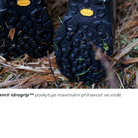
am® Idrogrip™
poskytuje maximální přilnavost ve vodě.