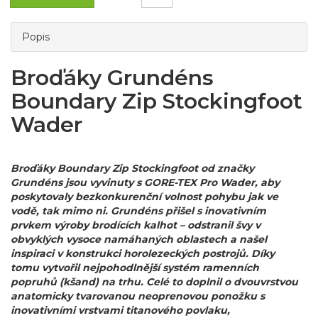
Popis
Broďáky Grundéns
Boundary Zip Stockingfoot
Wader
Broďáky Boundary Zip Stockingfoot od značky
Grundéns jsou vyvinuty s GORE-TEX Pro Wader, aby
poskytovaly bezkonkurenční volnost pohybu jak ve
vodě, tak mimo ni.
Grundéns přišel s inovativním
prvkem výroby brodících kalhot – odstranil švy v
obvyklých vysoce namáhaných oblastech a našel
inspiraci v konstrukci horolezeckých postrojů. Díky
tomu
vytvořil nejpohodlnější systém ramenních
popruhů (kšand) na trhu. Celé to doplnil o dvouvrstvou
anatomicky tvarovanou neoprenovou ponožku s
inovativními vrstvami titanového povlaku,