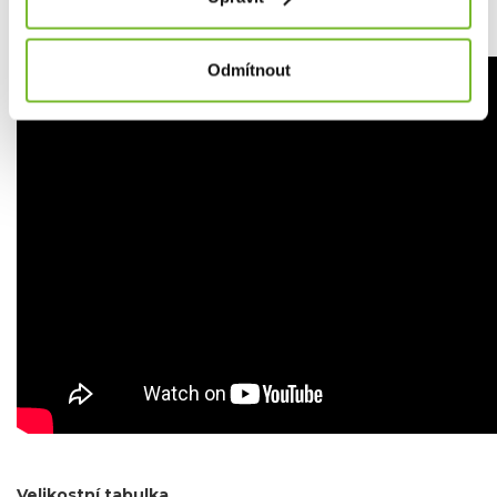
přizpůsobitelný střih zajišťuje celodenní pohodlí.
Odmítnout
Velikostní tabulka