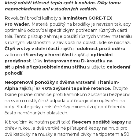
který odráží tělesné teplo zpět k nohám. Díky tomu
neprochladnete ani v studených vodách.
Revoluční brodící kalhoty s
laminátem GORE-TEX
Pro
Wader.
Materiál použítý na broďáky je navržen tak, aby
optimálně odpovídal specifickým potřebám různých částí
těla. Tento přístup zahrnuje použití různých vrstev materiálu
s různými vlastnostmi v závislosti na oblasti, kde se nachází.
Čtyři vrstvy v dolní části
zajišťují
odolnost proti oděru
,
zatímco
tři vrstvy v horní části
zajišťují
optimální
prodyšnost
. Díky
integrovanému D-kroužku na
síť
a
plně přizpůsobitelnému střihu
si užijete
celodenní
pohodlí
.
Neoprenové ponožky
s
dvěma vrstvami Titanium-
Alpha
zajišťují až
40% zvýšení tepelné retence
.
Dvojitě
tkané pružné chrániče proti kamínkům zůstanou bezpečně
na svém místě, čímž odpadá potřeba jiného upěvnění na
boty. Strategicky umístěné švy minimalizují opotřebení v
často namáhaných oblastech.
K brodícím kalhotám patří také
fleecem podšité kapsy
na
ohřev rukou, a dvě vertikálně přístupné kapsy na hrudi pro
dvě krabičky na mušky a nadměrné cívky na tippetem a 50