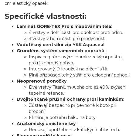
cm elastický opasek.
Specifické vlastnosti:
Laminát GORE-TEX Pro s mapováním těla
:
4 vrstvy v dolní části pro odolnost proti oděru.
3 vrstvy v horní části pro prodyšnost.
Vodotěsný centrální zip YKK Aquaseal
Grundéns systém ramenních popruhů
:
Inspirace prémiovými horolezeckými postroji
pro různorodý pohyb.
Integrovaný D-kroužek na držení sítě.
Plně přizpůsobitelný střih pro celodenní pohodlí.
Neoprenové ponožky
:
Dvě vrstvy Titanium-Alpha pro až 40% zvýšení
tepelné retence.
Dvojitě tkané pružné ochrany proti kamínkům
:
Zůstávají bezpečně připevněné k botě při
brodění.
Eliminuje potřebu háku na boty.
Anatomicky umístěné švy
:
Redukují opotřebení v kritických oblastech.
Fleecem podšité kapsy
: