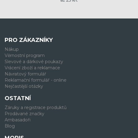
až 25 let
PRO ZÁKAZNÍKY
Nákup
Věrnostní program
Slevové a dárkové poukazy
Vrácení zboží a reklamace
Návratový formulář
Reklamační formulář - online
Nejčastější otázky
OSTATNÍ
Záruky a registrace produktů
Prodávané značky
Ambasadoři
Blog