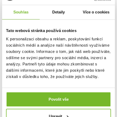
Souhlas
Detaily
Více o cookies
Tato webová stránka používá cookies
K personalizaci obsahu a reklam, poskytování funkcí
sociálních médií a analýze naší návštěvnosti využíváme
soubory cookie. Informace o tom, jak náš web používáte,
sdílíme se svými partnery pro sociální média, inzerci a
analýzy. Partneři tyto údaje mohou zkombinovat s
dalšími informacemi, které jste jim poskytli nebo které
získali v důsledku toho, že používáte jejich služby.
Suspension System with Integrated D-Ring
– Inspirováno
prémiovými horolezeckými postroji, systém
Povolit vše
se pohybuje s vámi při každém pohybu. Integrovaný D-
kroužek slouží jako držák na síť a plně
Upravit