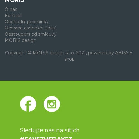
MORIS
O nás
Kontakt
Obchodní podmínky
Ochrana osobních údajů
Odstoupení od smlouvy
MORIS design
Copyright © MORIS design s.r.o. 2021, powered by
ABRA E-
shop
Sledujte nás na sítích