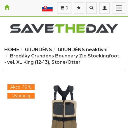
Toggle
Toggle
Togg
0
search
navigation
navi
HOME
GRUNDÉNS
GRUNDÉNS neaktivní
Broďáky Grundéns Boundary Zip Stockingfoot
- vel. XL King (12-13), Stone/Otter
Akce -16 %
Výprodej