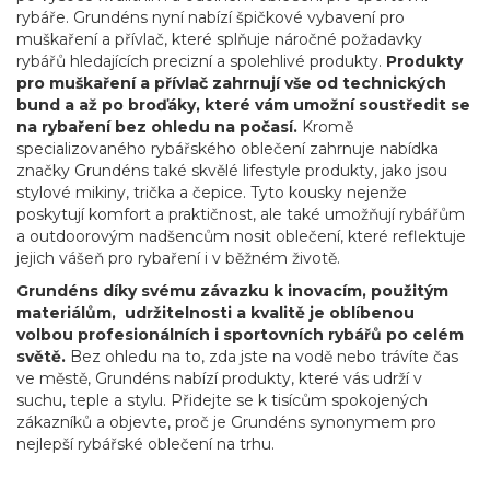
rybáře. Grundéns nyní nabízí špičkové vybavení pro
muškaření a přívlač, které splňuje náročné požadavky
rybářů hledajících precizní a spolehlivé produkty.
Produkty
pro muškaření a přívlač zahrnují vše od technických
bund a až po broďáky, které vám umožní soustředit se
na rybaření bez ohledu na počasí.
Kromě
specializovaného rybářského oblečení zahrnuje nabídka
značky Grundéns také skvělé lifestyle produkty, jako jsou
stylové mikiny, trička a čepice
. Tyto kousky nejenže
poskytují komfort a praktičnost, ale také umožňují rybářům
a outdoorovým nadšencům nosit oblečení, které reflektuje
jejich vášeň pro rybaření i v běžném životě.
Grundéns díky svému závazku k inovacím, použitým
materiálům, udržitelnosti a kvalitě je oblíbenou
volbou profesionálních i sportovních rybářů po celém
světě.
Bez ohledu na to, zda jste na vodě nebo trávíte čas
ve městě, Grundéns nabízí produkty, které vás udrží v
suchu, teple a stylu. Přidejte se k tisícům spokojených
zákazníků a objevte, proč je Grundéns synonymem pro
nejlepší rybářské oblečení na trhu.