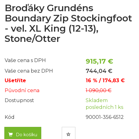
Broďáky Grundéns
Boundary Zip Stockingfoot
- vel. XL King (12-13),
Stone/Otter
915,17 €
Vaše cena s DPH
744,04 €
Vaše cena bez DPH
Ušetříte
16 % / 174,83 €
Původní cena
1 090,00 €
Dostupnost
Skladem
posledních 1 ks
Kód
90001-356-6512
Do košíku