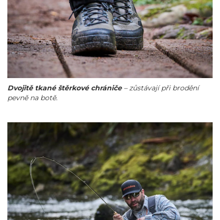
Dvojitě tkané štěrkové chrániče
– zůstávají při brodění
pevně na botě.