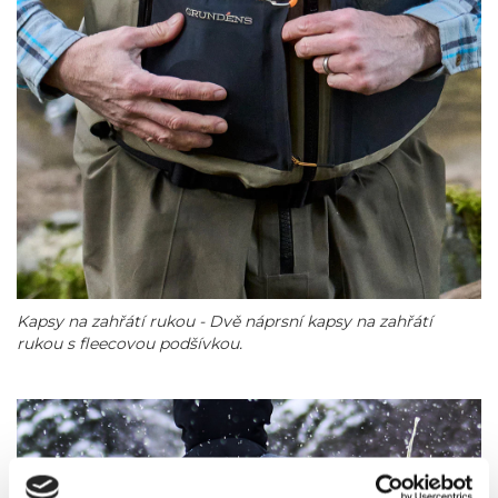
Kapsy na zahřátí rukou - Dvě náprsní kapsy na zahřátí
rukou s fleecovou podšívkou.