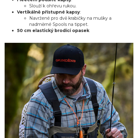
Slouží k ohřevu rukou.
Vertikálně přístupné kapsy
:
Navržené pro dvě krabičky na mušky a
nadměrné Spools na tippet.
50 cm elastický brodící opasek