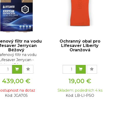
enový filtr na vodu
Ochranný obal pro
ifesaver Jerrycan
Lifesaver Liberty
Béžový
Oranžová
afenový filtr na vodu
Lifesaver Jerrycan -
béžovýDíky špič...
439,00 €
19,00 €
ostupnost na dotaz
Skladem: posledních 4 ks
Kód: JGA705
Kód: LB-LI-PSO