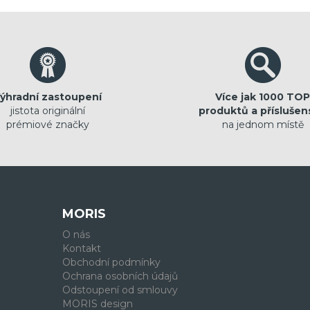
ýhradní zastoupení
Více jak 1000 TOP
jistota originální
produktů a příslušen
prémiové značky
na jednom místě
MORIS
O nás
Kontakt
Obchodní podmínky
Ochrana osobních údajů
Odstoupení od smlouvy
MORIS design