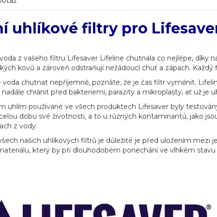
Dotaz
í uhlíkové filtry pro Lifesaver
 voda z vašeho filtru Lifesaver Lifeline chutnala co nejlépe, díky
žkých kovů a zároveň odstraňují nežádoucí chuť a zápach. Každý filt
voda chutnat nepříjemně, poznáte, že je čas filtr vyměnit. Lifelin
 i nadále chránit před bakteriemi, parazity a mikroplasty, ať už je u
ním uhlím používané ve všech produktech Lifesaver byly testovány 
celou dobu své životnosti, a to u různých kontaminantů, jako jsou
pach z vody.
všech našich uhlíkových filtrů je důležité je před uložením mezi
ateriálu, který by při dlouhodobém ponechání ve vlhkém stavu 