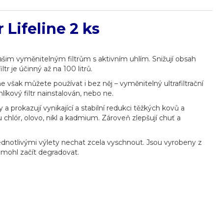
 Lifeline 2 ks
 našim vyměnitelným filtrům s aktivním uhlím. Snižují obsah
r je účinný až na 100 litrů.
e však můžete používat i bez něj – vyměnitelný ultrafiltrační
hlíkový filtr nainstalován, nebo ne.
a prokazují vynikající a stabilní redukci těžkých kovů a
 chlór, olovo, nikl a kadmium. Zároveň zlepšují chuť a
 jednotlivými výlety nechat zcela vyschnout. Jsou vyrobeny z
mohl začít degradovat.