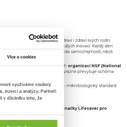
eré potřebují k ochraně svého zdraví i zdraví svých rodin.
ičů vody prostřednictvím neustálých inovací. Každý den
tě, kde je bezpečná a čistá pitná voda samozřejmostí, nikoli
Více o cookies
 vzdělávání a integrita
.
kompletních protokolů vytvořených
organizací NSF (National
standard pro čističe vody, který výrazně převyšuje schéma
ěvnosti využíváme soubory
dle plného
standardu NSF P248
– mikrobiologický standard
ndard v oblasti čištění vody.
, inzerci a analýzy. Partneři
li v důsledku toho, že
hrdý exkluzivní distributor značky Lifesaver pro