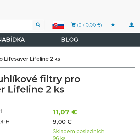
Togg
(0 / 0,00 €)
navi
NABÍDKA
BLOG
ro Lifesaver Lifeline 2 ks
uhlíkové filtry pro
r Lifeline 2 ks
11,07 €
H
9,00 €
 DPH
Skladem posledních
96 ks