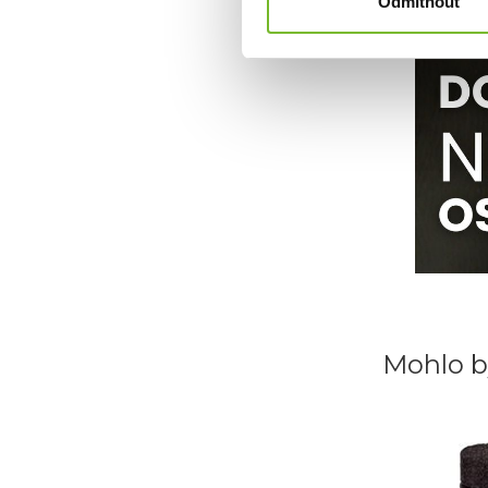
Odmítnout
Mohlo b