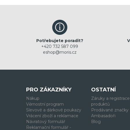
Potřebujete poradit?
V
+420 732 587 099
eshop@moris.cz
PRO ZÁKAZNÍKY
OSTATNÍ
Nákup
Záruky a registrace
Věrnostní program
produktů
Slevové a dárkové poukazy
Prodávané značky
Vrácení zboží a reklamace
Ambasadoři
Návratový formulář
Blog
Reklamační formulář -