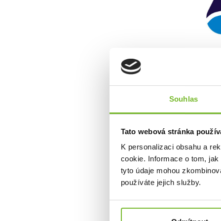
Hlavním poslán
Dosahují toho
usilují o to s
Souhlas
luxusem a kde
Všechny produ
Sanitation 
Tato webová stránka použív
HWT (úprava
K personalizaci obsahu a re
Produkty
Lif
pro čističe vo
cookie. Informace o tom, jak
tyto údaje mohou zkombinovat
používáte jejich služby.
Společnost M
Českou repub