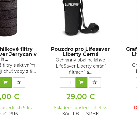
hlíkové filtry
Pouzdro pro Lifesaver
Graf
ver Jerrycan v
Liberty Černá
L
h...
Ochranný obal na láhve
filtry s aktivním
Gr
LifeSaver Liberty chrání
 chuť vody z fil...
filtrační lá...
,00 €
29,00 €
posledních 9 ks
Skladem: posledních 3 ks
D
: JCP916
Kód: LB-LI-SPBK