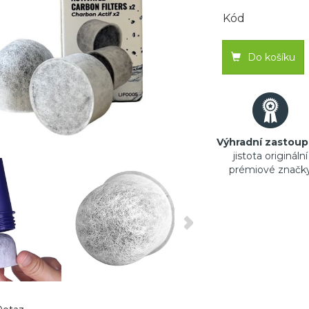
Kód
Do košíku
Výhradní zastoup
jistota originální
prémiové značk