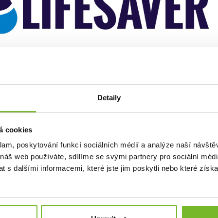
ím značky Lifesaver je vybavit lidi znalostmi a technologiemi, kt
 návrhováním a dodáváním bezkonkurenčních, průkopnických čist
tát se globálním lídrem v oblasti přenosné filtrace vody. Sní o svě
Detaily
 lidé i celé komunity mohou prosperovat.
Bezpečnost, inovace,
kty Lifesaver jsou testovány v nezávislých laboratořích podle 
Foundation)
, konkrétně
standardu NSF P231
– mikrobiologický 
á cookies
 vody v domácnostech)
pro bezpečnou pitnou vodu.
klam, poskytování funkcí sociálních médií a analýze naší návšt
esaver Jerrycan
a
Lifesaver Bottle
navíc získaly certifikaci po
dy pro vojenské operace, který je široce uznáván jako nejvyšší sta
 náš web používáte, sdílíme se svými partnery pro sociální média
 s dalšími informacemi, které jste jim poskytli nebo které získa
ORIS design s.r.o.,
provozovatel
eshopu SAVETHEDAY.CZ je 
liku a Slovensko.