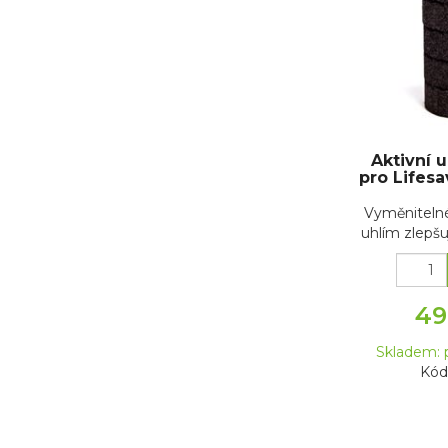
Aktivní u
pro Lifesa
Vyměnitelné 
uhlím zlepšují
49
Skladem: 
Kód