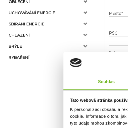
OBLEČENÍ
UCHOVÁVÁNÍ ENERGIE
Město
*
SBÍRÁNÍ ENERGIE
PSČ
CHLAZENÍ
BRÝLE
Stát
RYBAŘENÍ
Telefon
Souhlas
E-mail
*
Tato webová stránka použív
K personalizaci obsahu a re
cookie. Informace o tom, jak
tyto údaje mohou zkombinovat
Novinky