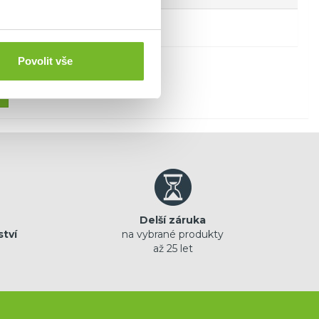
Povolit vše
Delší záruka
ství
na vybrané produkty
až 25 let