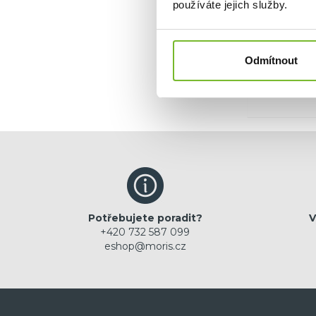
používáte jejich služby.
Ano, c
Odmítnout
Potřebujete poradit?
V
+420 732 587 099
eshop@moris.cz