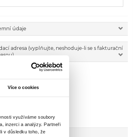
emní údaje
ací adresa (vyplňujte, neshoduje-li se s fakturační
resou)
Více o cookies
ěvnosti využíváme soubory
, inzerci a analýzy. Partneři
li v důsledku toho, že