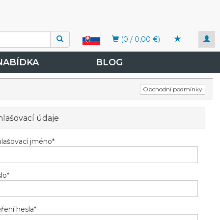
Togg
(0 / 0,00 €)
navi
NABÍDKA
BLOG
Obchodní podmínky
hlašovací údaje
hlašovací jméno
*
lo
*
ření hesla
*