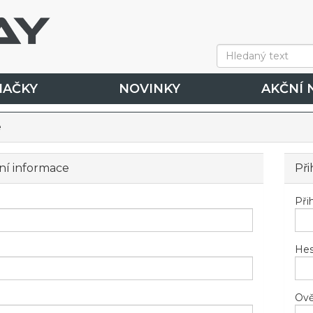
NAČKY
NOVINKY
AKČNÍ 
e
ní informace
Při
Při
Hes
Ově