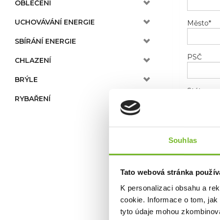
OBLEČENÍ
UCHOVÁVÁNÍ ENERGIE
Město
*
SBÍRÁNÍ ENERGIE
PSČ
CHLAZENÍ
BRÝLE
Stát
RYBAŘENÍ
Telefon
Souhlas
E-mail
*
Tato webová stránka použív
K personalizaci obsahu a re
cookie. Informace o tom, jak
tyto údaje mohou zkombinovat
Novinky