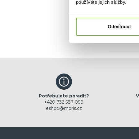
používáte jejich služby.
Ano, c
Odmítnout
Potřebujete poradit?
V
+420 732 587 099
eshop@moris.cz