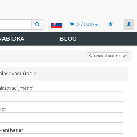
Togg
(0 / 0,00 €)
navi
NABÍDKA
BLOG
Obchodní podmínky
hlašovací údaje
hlašovací jméno
*
lo
*
ření hesla
*