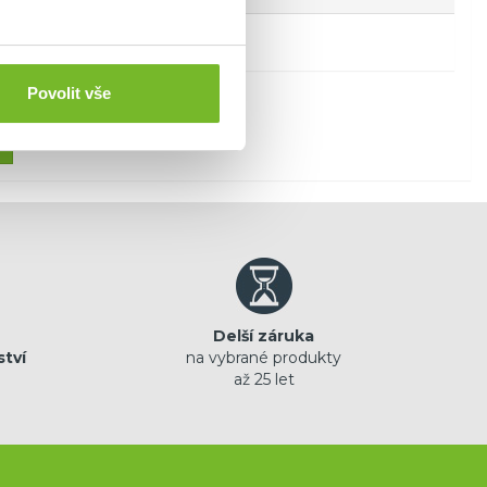
Povolit vše
Delší záruka
ství
na vybrané produkty
až 25 let