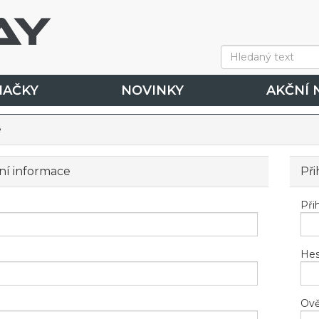
NAČKY
NOVINKY
AKČNÍ 
e
ní informace
Při
Při
Hes
Ově