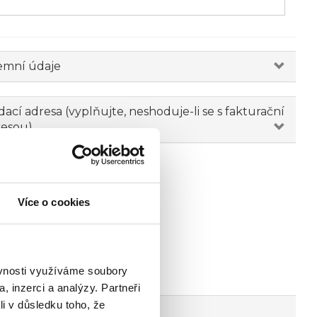
emní údaje
ací adresa (vyplňujte, neshoduje-li se s fakturační
resou)
Více o cookies
ěvnosti využíváme soubory
, inzerci a analýzy. Partneři
li v důsledku toho, že