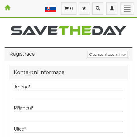
Toggle
Toggle
Togg
0
search
navigation
navi
Registrace
Obchodní podmínky
Kontaktní informace
Jméno
*
Příjmení
*
Ulice
*