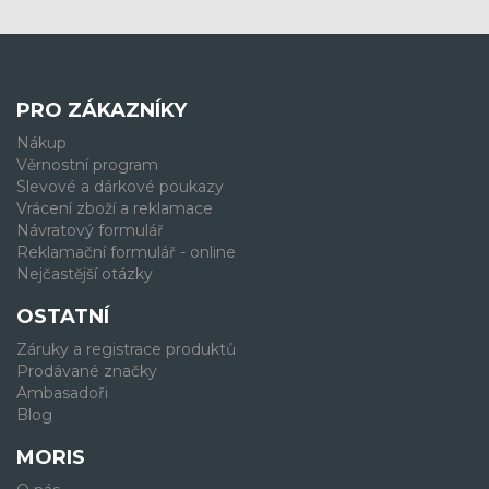
PRO ZÁKAZNÍKY
Nákup
Věrnostní program
Slevové a dárkové poukazy
Vrácení zboží a reklamace
Návratový formulář
Reklamační formulář - online
Nejčastější otázky
OSTATNÍ
Záruky a registrace produktů
Prodávané značky
Ambasadoři
Blog
MORIS