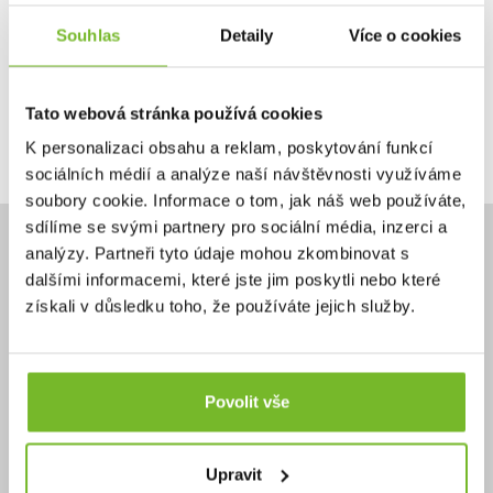
Souhlas
Detaily
Více o cookies
Ano, chci dostávat emailem novinky.
Tato webová stránka používá cookies
Pokračovat
K personalizaci obsahu a reklam, poskytování funkcí
sociálních médií a analýze naší návštěvnosti využíváme
soubory cookie. Informace o tom, jak náš web používáte,
sdílíme se svými partnery pro sociální média, inzerci a
analýzy. Partneři tyto údaje mohou zkombinovat s
dalšími informacemi, které jste jim poskytli nebo které
získali v důsledku toho, že používáte jejich služby.
Potřebujete poradit?
+420 732 587 099
eshop@moris.cz
Povolit vše
Upravit