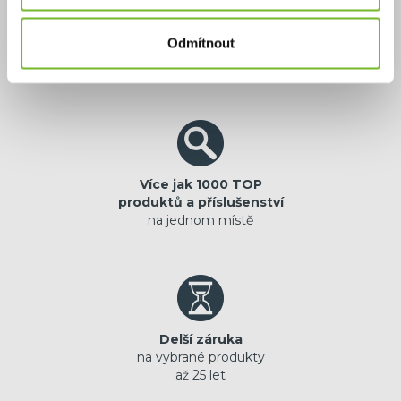
Výhradní zastoupení
Odmítnout
jistota originální
prémiové značky
Více jak 1000 TOP
produktů a příslušenství
na jednom místě
Delší záruka
na vybrané produkty
až 25 let