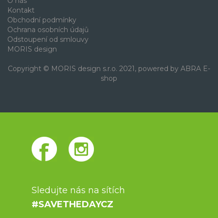
O nás
Kontakt
Obchodní podmínky
Ochrana osobních údajů
Odstoupení od smlouvy
MORIS design
Copyright © MORIS design s.r.o. 2021, powered by
ABRA E-
shop
Sledujte nás na sítích
#SAVETHEDAYCZ