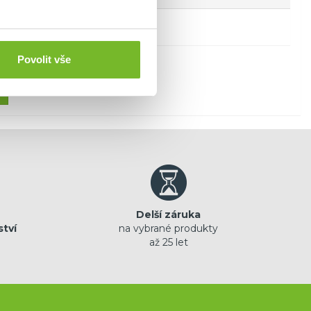
Povolit vše
Delší záruka
ství
na vybrané produkty
až 25 let