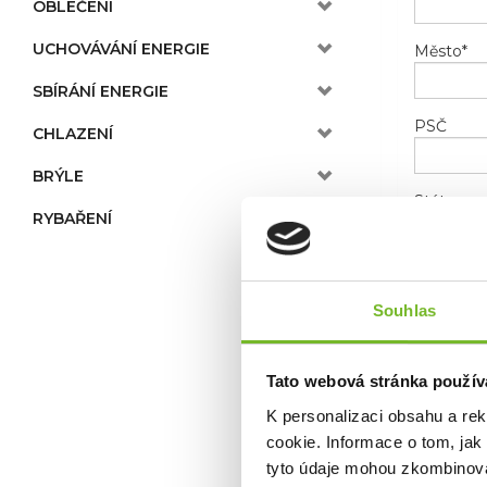
OBLEČENÍ
UCHOVÁVÁNÍ ENERGIE
Město
*
SBÍRÁNÍ ENERGIE
PSČ
CHLAZENÍ
BRÝLE
Stát
RYBAŘENÍ
Telefon
Souhlas
E-mail
*
Tato webová stránka použív
K personalizaci obsahu a re
cookie. Informace o tom, jak
tyto údaje mohou zkombinovat
Novinky