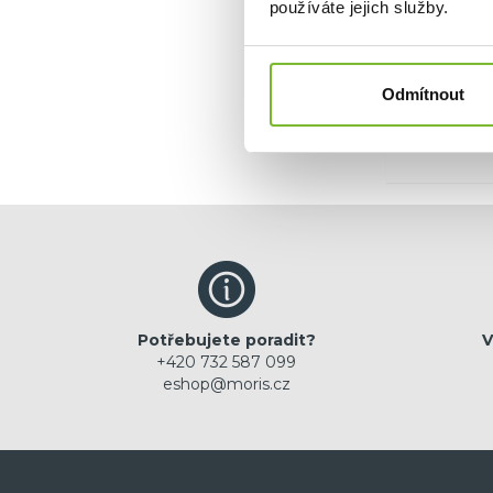
používáte jejich služby.
Ano, c
Odmítnout
Potřebujete poradit?
V
+420 732 587 099
eshop@moris.cz