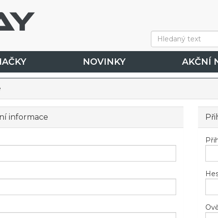
NAČKY
NOVINKY
AKČNÍ 
e
ní informace
Při
Při
Hes
Ově