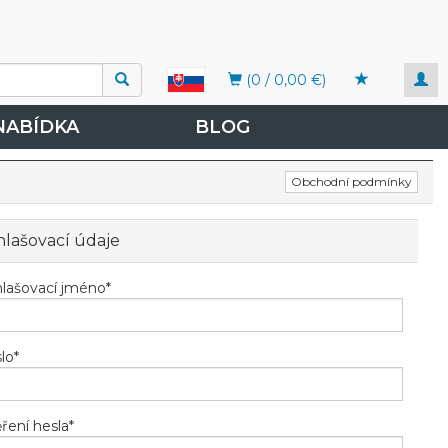
Togg
(0 / 0,00 €)
navi
NABÍDKA
BLOG
Obchodní podmínky
hlašovací údaje
hlašovací jméno
*
lo
*
ření hesla
*