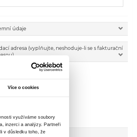
emní údaje
ací adresa (vyplňujte, neshoduje-li se s fakturační
resou)
Více o cookies
ěvnosti využíváme soubory
, inzerci a analýzy. Partneři
li v důsledku toho, že