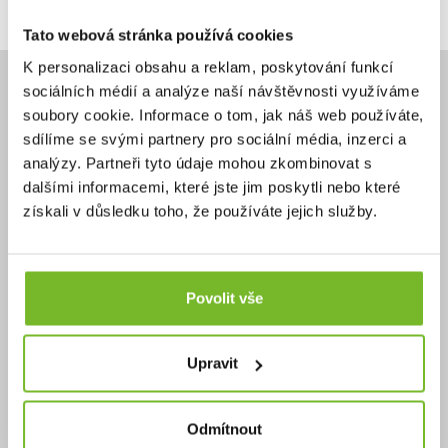
Tato webová stránka používá cookies
K personalizaci obsahu a reklam, poskytování funkcí
sociálních médií a analýze naší návštěvnosti využíváme
soubory cookie. Informace o tom, jak náš web používáte,
sdílíme se svými partnery pro sociální média, inzerci a
analýzy. Partneři tyto údaje mohou zkombinovat s
Potřebujete poradit?
dalšími informacemi, které jste jim poskytli nebo které
+420 732 587 099
získali v důsledku toho, že používáte jejich služby.
eshop@moris.cz
Povolit vše
Výhradní zastoupení
Upravit
jistota originální
prémiové značky
Odmítnout