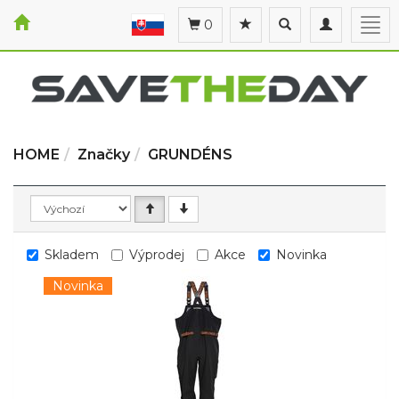
Toggle
Toggle
Togg
0
search
navigation
navi
HOME
Značky
GRUNDÉNS
Skladem
Výprodej
Akce
Novinka
Novinka