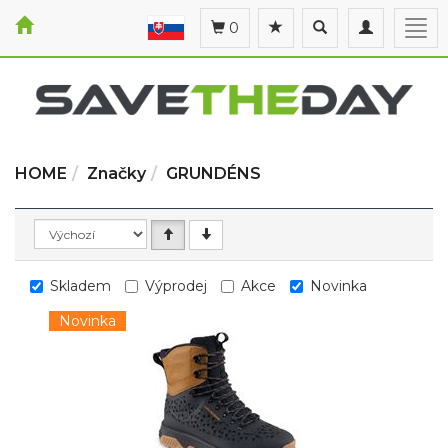
Toggle
Toggle
Togg
0
search
navigation
navi
HOME
Značky
GRUNDÉNS
Skladem
Výprodej
Akce
Novinka
Novinka