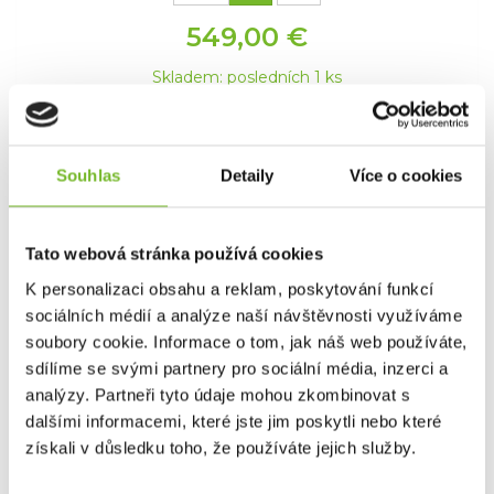
549,00 €
Skladem: posledních 1 ks
Kód: 10004-001-0016
Novinka
Souhlas
Detaily
Více o cookies
Tato webová stránka používá cookies
K personalizaci obsahu a reklam, poskytování funkcí
sociálních médií a analýze naší návštěvnosti využíváme
soubory cookie. Informace o tom, jak náš web používáte,
sdílíme se svými partnery pro sociální média, inzerci a
Bunda Grundéns Buoy X 2.0 Gore-Tex
analýzy. Partneři tyto údaje mohou zkombinovat s
Fishing Jacket ...
dalšími informacemi, které jste jim poskytli nebo které
Bunda Grundéns Buoy X 2.0 Gore-Tex Fishing
získali v důsledku toho, že používáte jejich služby.
Jacket Bunda Buoy...