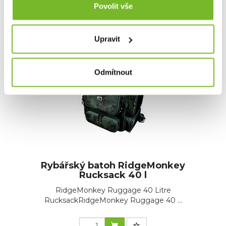
17,48 €
Povolit vše
Skladem: posledních 8 ks
Kód: RM807
Upravit
Odmítnout
Rybářský batoh RidgeMonkey
Rucksack 40 l
RidgeMonkey Ruggage 40 Litre
RucksackRidgeMonkey Ruggage 40 ...