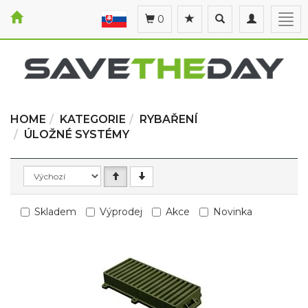
Toggle
Toggle
Togg
0
search
navigation
navi
HOME
KATEGORIE
RYBAŘENÍ
ÚLOŽNÉ SYSTÉMY
Skladem
Výprodej
Akce
Novinka