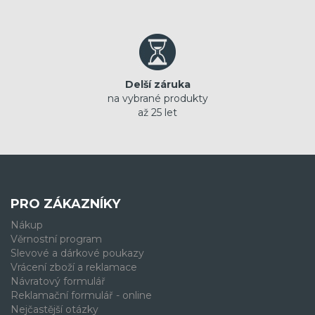
Delší záruka
na vybrané produkty
až 25 let
PRO ZÁKAZNÍKY
Nákup
Věrnostní program
Slevové a dárkové poukazy
Vrácení zboží a reklamace
Návratový formulář
Reklamační formulář - online
Nejčastější otázky