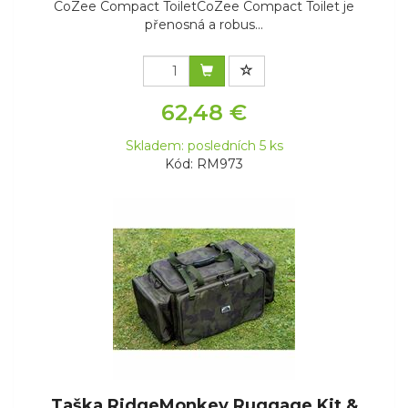
CoZee Compact ToiletCoZee Compact Toilet je
přenosná a robus...
62,48 €
Skladem: posledních 5 ks
Kód: RM973
Taška RidgeMonkey Ruggage Kit &